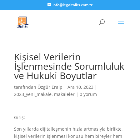
info@legaltalks.com.tr
Kişisel Verilerin
İşlenmesinde Sorumluluk
ve Hukuki Boyutlar
tarafından
Özgür Eralp
|
Ara 10, 2023
|
2023_yeni_makale
,
makaleler
|
0 yorum
Giriş:
Son yıllarda dijitalleşmenin hızla artmasıyla birlikte,
kişisel verilerin işlenmesi konusu hem bireyler hem