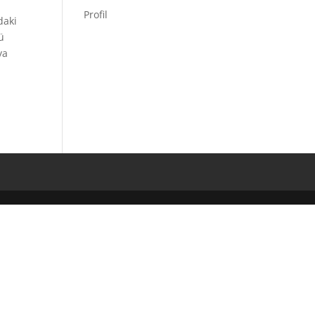
Profil
daki
ü
ya