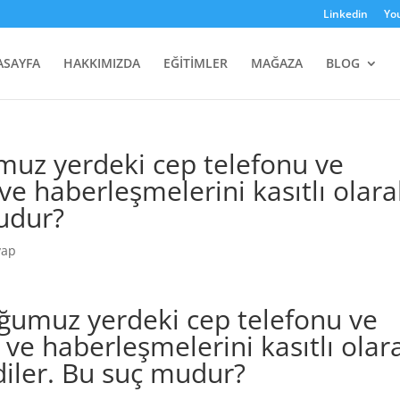
Linkedin
Yo
ASAYFA
HAKKIMIZDA
EĞİTİMLER
MAĞAZA
BLOG
uz yerdeki cep telefonu ve
 ve haberleşmelerini kasıtlı olar
mudur?
vap
umuz yerdeki cep telefonu ve
ı ve haberleşmelerini kasıtlı olar
diler. Bu suç mudur?