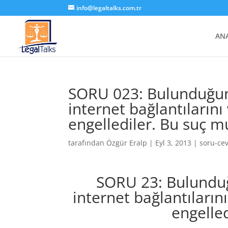
info@legaltalks.com.tr
AN
SORU 023: Bulunduğum
internet bağlantılarını
engellediler. Bu suç 
tarafından
Özgür Eralp
|
Eyl 3, 2013
|
soru-ce
SORU 23: Bulunduğ
internet bağlantıların
engelle