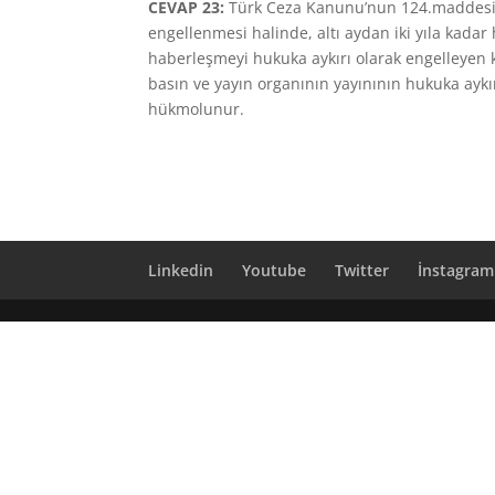
CEVAP 23:
Türk Ceza Kanunu’nun 124.maddesi g
engellenmesi halinde, altı aydan iki yıla kad
haberleşmeyi hukuka aykırı olarak engelleyen kiş
basın ve yayın organının yayınının hukuka aykı
hükmolunur.
Linkedin
Youtube
Twitter
İnstagram