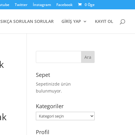
utube
Twitter
İnstagram
Facebook
0 Öge
SIKÇA SORULAN SORULAR
GİRİŞ YAP
KAYIT OL
ak
Sepet
Sepetinizde ürün
bulunmuyor.
Kategoriler
ak
Kategoriler
Profil