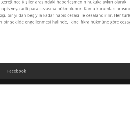
ereğince Kişiler arasındaki haberleşmenin hukuka aykırı olarak
ar hapis veya adlî para cezasına hükmolunur. Kamu kurumları arasın
i, bir yıldan beş yıla kadar hapis cezası ile cezalandırılır. Her türl
rı bir şekilde engellenmesi halinde, ikinci fıkra hükmüne göre ceza
Facebook