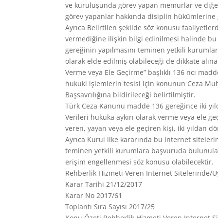
ve kuruluşunda görev yapan memurlar ve diğer
görev yapanlar hakkında disiplin hükümlerine gö
Ayrıca Belirtilen şekilde söz konusu faaliyetle
vermediğine ilişkin bilgi edinilmesi halinde b
gereğinin yapılmasını teminen yetkili kurumlar
olarak elde edilmiş olabileceği de dikkate alın
Verme veya Ele Geçirme” başlıklı 136 ncı maddes
hukuki işlemlerin tesisi için konunun Ceza 
Başsavcılığına bildirileceği belirtilmiştir.
Türk Ceza Kanunu madde 136 gereğince iki yılda
Verileri hukuka aykırı olarak verme veya ele ge
veren, yayan veya ele geçiren kişi, iki yıldan dör
Ayrıca Kurul ilke kararında bu internet sitele
teminen yetkili kurumlara başvuruda bulunulac
erişim engellenmesi söz konusu olabilecektir.
Rehberlik Hizmeti Veren Internet Sitelerinde/U
Karar Tarihi 21/12/2017
Karar No 2017/61
Toplantı Sıra Sayısı 2017/25
Konu Özeti Rehberlik Hizmeti Veren Internet S