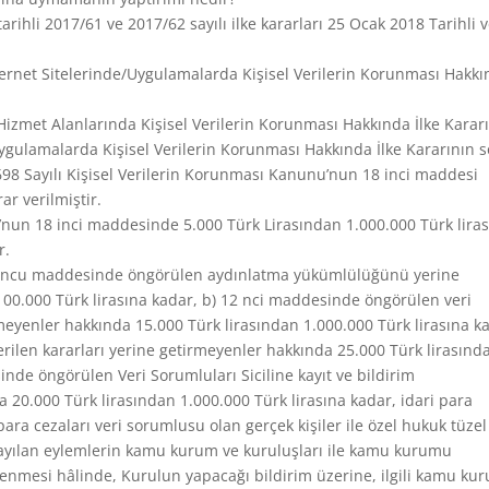
rihli 2017/61 ve 2017/62 sayılı ilke kararları 25 Ocak 2018 Tarihli 
ternet Sitelerinde/Uygulamalarda Kişisel Verilerin Korunması Hakk
Hizmet Alanlarında Kişisel Verilerin Korunması Hakkında İlke Kararı
ygulamalarda Kişisel Verilerin Korunması Hakkında İlke Kararının 
8 Sayılı Kişisel Verilerin Korunması Kanunu’nun 18 inci maddesi
ar verilmiştir.
’nun 18 inci maddesinde 5.000 Türk Lirasından 1.000.000 Türk lira
r.
 uncu maddesinde öngörülen aydınlatma yükümlülüğünü yerine
100.000 Türk lirasına kadar, b) 12 nci maddesinde öngörülen veri
rmeyenler hakkında 15.000 Türk lirasından 1.000.000 Türk lirasına k
erilen kararları yerine getirmeyenler hakkında 25.000 Türk lirasınd
inde öngörülen Veri Sorumluları Siciline kayıt ve bildirim
20.000 Türk lirasından 1.000.000 Türk lirasına kadar, idari para
para cezaları veri sorumlusu olan gerçek kişiler ile özel hukuk tüzel
da sayılan eylemlerin kamu kurum ve kuruluşları ile kamu kurumu
lenmesi hâlinde, Kurulun yapacağı bildirim üzerine, ilgili kamu ku