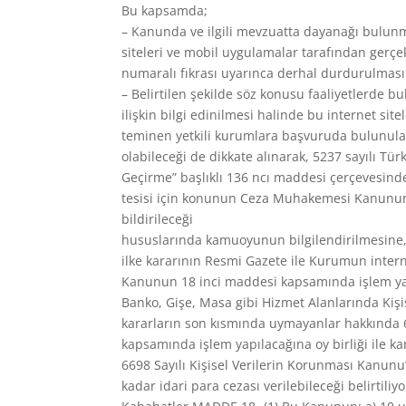
Bu kapsamda;
– Kanunda ve ilgili mevzuatta dayanağı bulunmaks
siteleri ve mobil uygulamalar tarafından gerçek
numaralı fıkrası uyarınca derhal durdurulması 
– Belirtilen şekilde söz konusu faaliyetlerde b
ilişkin bilgi edinilmesi halinde bu internet s
teminen yetkili kurumlara başvuruda bulunulaca
olabileceği de dikkate alınarak, 5237 sayılı T
Geçirme” başlıklı 136 ncı maddesi çerçevesinde 
tesisi için konunun Ceza Muhakemesi Kanunun
bildirileceği
hususlarında kamuoyunun bilgilendirilmesine,-
ilke kararının Resmi Gazete ile Kurumun inte
Kanunun 18 inci maddesi kapsamında işlem yapıl
Banko, Gişe, Masa gibi Hizmet Alanlarında Kiş
kararların son kısmında uymayanlar hakkında 6
kapsamında işlem yapılacağına oy birliği ile kar
6698 Sayılı Kişisel Verilerin Korunması Kanunu
kadar idari para cezası verilebileceği belirtiliyo