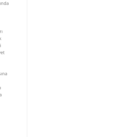
rında
rı
k
i
yet
sına
ı
a