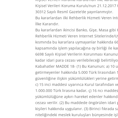
Kişisel Verileri Koruma Kurulu’nun 21.12.2017 ta
30312 Sayılı Resmî Gazete’de yayınlanmıştır.
Bu kararlardan ilki Rehberlik Hizmeti Veren In
İlke Kararıdır.
Bu kararlardan ikincisi Banko, Gişe, Masa gibi 
Rehberlik Hizmeti Veren Internet Sitelerinde/U
kısmında bu kararlara uymayanlar hakkında 669
kapsamında işlem yapılacağına oy birliği ile kar
6698 Sayılı Kişisel Verilerin Korunması Kanunu
kadar idari para cezası verilebileceği belirtiliyo
Kabahatler MADDE 18- (1) Bu Kanunun; a) 10
getirmeyenler hakkında 5.000 Türk lirasından 
güvenliğine ilişkin yükümlülükleri yerine geti
c) 15 inci maddesi uyarınca Kurul tarafından v
1.000.000 Türk lirasına kadar, ç) 16 ncı maddes
yükümlülüğüne aykırı hareket edenler hakkında 
cezası verilir. (2) Bu maddede öngörülen idari 
kişileri hakkında uygulanır. (3) Birinci fıkra
niteliğindeki meslek kuruluşları bünyesinde iş