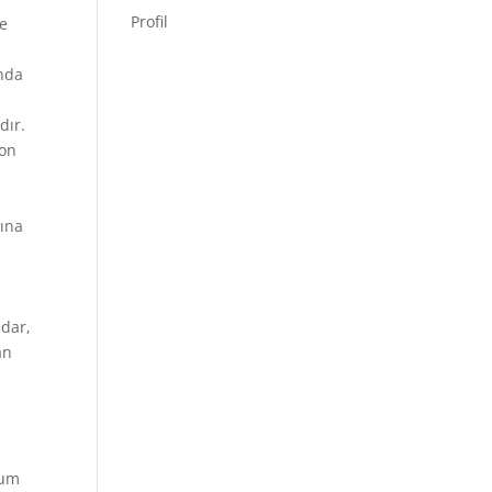
Profil
ve
ında
dır.
son
sına
adar,
an
rum