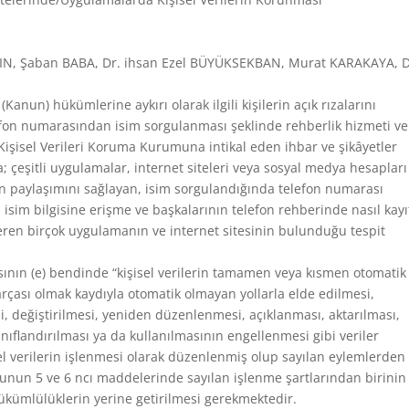
DIN, Şaban BABA, Dr. ihsan Ezel BÜYÜKSEKBAN, Murat KARAKAYA, D
Kanun) hükümlerine aykırı olarak ilgili kişilerin açık rızalarını
efon numarasından isim sorgulanması şeklinde rehberlik hizmeti v
k Kişisel Verileri Koruma Kurumuna intikal eden ihbar ve şikâyetler
eşitli uygulamalar, internet siteleri veya sosyal medya hesapları
erin paylaşımını sağlayan, isim sorgulandığında telefon numarası
isim bilgisine erişme ve başkalarının telefon rehberinde nasıl kayıt
en birçok uygulamanın ve internet sitesinin bulunduğu tespit
ının (e) bendinde “kişisel verilerin tamamen veya kısmen otomatik
arçası olmak kaydıyla otomatik olmayan yollarla elde edilmesi,
 değiştirilmesi, yeniden düzenlenmesi, açıklanması, aktarılması,
sınıflandırılması ya da kullanılmasının engellenmesi gibi veriler
sel verilerin işlenmesi olarak düzenlenmiş olup sayılan eylemlerden
anunun 5 ve 6 ncı maddelerinde sayılan işlenme şartlarından birinin
ükümlülüklerin yerine getirilmesi gerekmektedir.