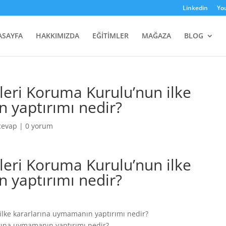
Linkedin
Yo
ASAYFA
HAKKIMIZDA
EĞİTİMLER
MAĞAZA
BLOG
ileri Koruma Kurulu’nun ilke
 yaptırımı nedir?
cevap
|
0 yorum
ileri Koruma Kurulu’nun ilke
 yaptırımı nedir?
 ilke kararlarına uymamanın yaptırımı nedir?
arına uymamanın yaptırımı nedir?