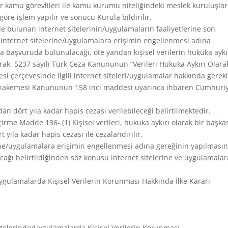
 kamu görevlileri ile kamu kurumu niteliğindeki meslek kuruluşla
re işlem yapılır ve sonucu Kurula bildirilir.
rde bulunan internet sitelerinin/uygulamaların faaliyetlerine son
u internet sitelerine/uygulamalara erişimin engellenmesi adına
a başvuruda bulunulacağı, öte yandan kişisel verilerin hukuka aykı
arak, 5237 sayılı Türk Ceza Kanununun “Verileri Hukuka Aykırı Olara
i çerçevesinde ilgili internet siteleri/uygulamalar hakkında gerekl
Muhakemesi Kanununun 158 inci maddesi uyarınca ihbaren Cumhuri
n dört yıla kadar hapis cezası verilebileceği belirtilmektedir.
çirme Madde 136- (1) Kişisel verileri, hukuka aykırı olarak bir başka
t yıla kadar hapis cezası ile cezalandırılır.
rine/uygulamalara erişimin engellenmesi adına gereğinin yapılmasın
ağı belirtildiğinden söz konusu internet sitelerine ve uygulamalar
ygulamalarda Kişisel Verilerin Korunması Hakkında İlke Kararı
itelerinde/Uygulamalarda Kişisel Verilerin Korunması