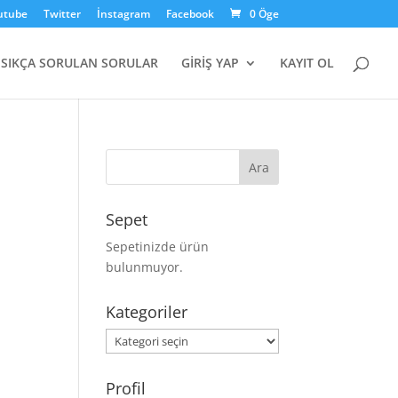
utube
Twitter
İnstagram
Facebook
0 Öge
SIKÇA SORULAN SORULAR
GİRİŞ YAP
KAYIT OL
Sepet
Sepetinizde ürün
bulunmuyor.
Kategoriler
Kategoriler
Profil