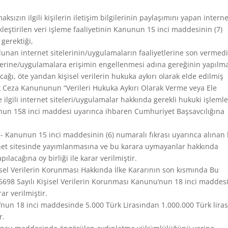
ızın ilgili kişilerin iletişim bilgilerinin paylaşımını yapan interne
leştirilen veri işleme faaliyetinin Kanunun 15 inci maddesinin (7)
gerektiği,
ulunan internet sitelerinin/uygulamaların faaliyetlerine son vermed
itelerine/uygulamalara erişimin engellenmesi adına gereğinin yapılm
ğı, öte yandan kişisel verilerin hukuka aykırı olarak elde edilmiş
ürk Ceza Kanununun “Verileri Hukuka Aykırı Olarak Verme veya Ele
ilgili internet siteleri/uygulamalar hakkında gerekli hukuki işlemle
un 158 inci maddesi uyarınca ihbaren Cumhuriyet Başsavcılığına
 Kanunun 15 inci maddesinin (6) numaralı fıkrası uyarınca alınan
rnet sitesinde yayımlanmasına ve bu karara uymayanlar hakkında
acağına oy birliği ile karar verilmiştir.
isel Verilerin Korunması Hakkında İlke Kararının son kısmında Bu
698 Sayılı Kişisel Verilerin Korunması Kanunu’nun 18 inci maddes
ar verilmiştir.
’nun 18 inci maddesinde 5.000 Türk Lirasından 1.000.000 Türk lira
r.