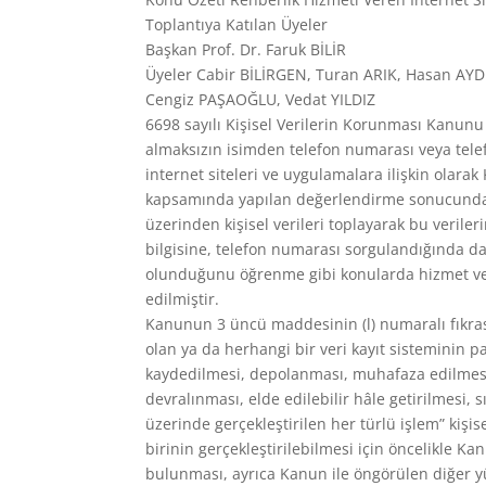
Toplantıya Katılan Üyeler
Başkan Prof. Dr. Faruk BİLİR
Üyeler Cabir BİLİRGEN, Turan ARIK, Hasan AY
Cengiz PAŞAOĞLU, Vedat YILDIZ
6698 sayılı Kişisel Verilerin Korunması Kanunu (
almaksızın isimden telefon numarası veya tel
internet siteleri ve uygulamalara ilişkin olara
kapsamında yapılan değerlendirme sonucunda; ç
üzerinden kişisel verileri toplayarak bu veril
bilgisine, telefon numarası sorgulandığında da 
olunduğunu öğrenme gibi konularda hizmet ver
edilmiştir.
Kanunun 3 üncü maddesinin (l) numaralı fıkras
olan ya da herhangi bir veri kayıt sisteminin p
kaydedilmesi, depolanması, muhafaza edilmesi,
devralınması, elde edilebilir hâle getirilmesi, 
üzerinde gerçekleştirilen her türlü işlem” kişi
birinin gerçekleştirilebilmesi için öncelikle K
bulunması, ayrıca Kanun ile öngörülen diğer y