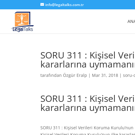
info@legaltalks.com.tr
AN
SORU 311 : Kişisel Ver
kararlarına uymamanın
tarafından
Özgür Eralp
|
Mar 31, 2018
|
soru-
SORU 311 : Kişisel Ver
kararlarına uymamanın
SORU 311 : Kişisel Verileri Koruma Kurulu’nun
Kişisel Verileri Koruma Kurulu’nun ilke kararl