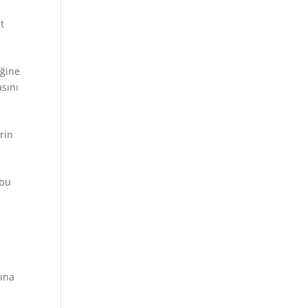
t
iğine
asını
rin
 bu
i
sına