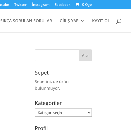
utube
Twitter
İnstagram
Facebook
0 Öge
SIKÇA SORULAN SORULAR
GİRİŞ YAP
KAYIT OL
Sepet
Sepetinizde ürün
bulunmuyor.
Kategoriler
Kategoriler
Profil