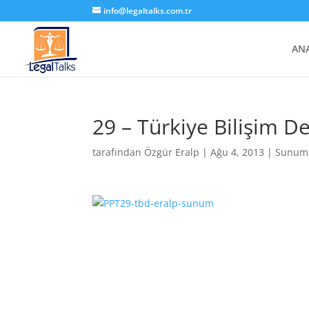
info@legaltalks.com.tr
AN
29 – Türkiye Bilişim D
tarafından
Özgür Eralp
|
Ağu 4, 2013
|
Sunum
29-tbd-eralp-sunum