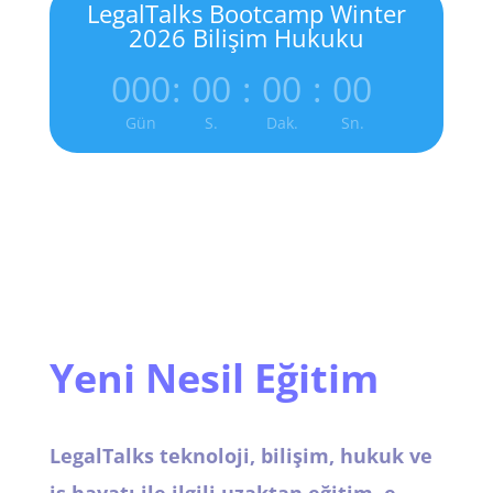
LegalTalks Bootcamp Winter
2026 Bilişim Hukuku
000
:
00
:
00
:
00
Gün
S.
Dak.
Sn.
Yeni Nesil Eğitim
LegalTalks teknoloji, bilişim, hukuk ve
iş hayatı ile ilgili uzaktan eğitim, e-