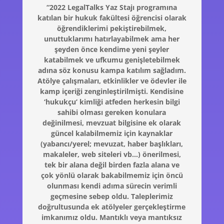
“2022 LegalTalks Yaz Stajı programına
katılan bir hukuk fakültesi öğrencisi olarak
öğrendiklerimi pekiştirebilmek,
unuttuklarımı hatırlayabilmek ama her
şeyden önce kendime yeni şeyler
katabilmek ve ufkumu genişletebilmek
adına söz konusu kampa katılım sağladım.
Atölye çalışmaları, etkinlikler ve ödevler ile
kamp içeriği zenginleştirilmişti. Kendisine
‘hukukçu’ kimliği atfeden herkesin bilgi
sahibi olması gereken konulara
değinilmesi, mevzuat bilgisine ek olarak
güncel kalabilmemiz için kaynaklar
(yabancı/yerel; mevuzat, haber başlıkları,
makaleler, web siteleri vb…) önerilmesi,
tek bir alana değil birden fazla alana ve
çok yönlü olarak bakabilmemiz için öncü
olunması kendi adıma sürecin verimli
geçmesine sebep oldu. Taleplerimiz
doğrultusunda ek atölyeler gerçekleştirme
imkanımız oldu. Mantıklı veya mantıksız