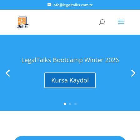
info@legaltalks.com.tr
LegalTalks Bootcamp Winter 2026
Kursa Kaydol