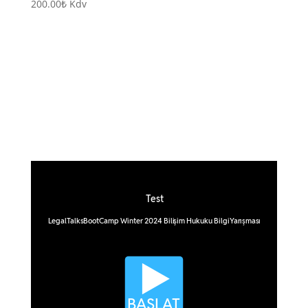
200.00
₺
Kdv