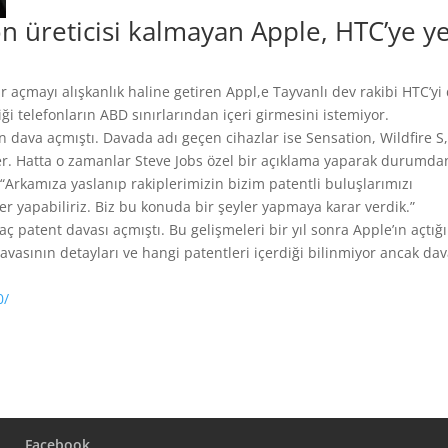
on üreticisi kalmayan Apple, HTC’ye y
 açmayı alışkanlık haline getiren Appl,e Tayvanlı dev rakibi HTC’yi
 telefonların ABD sınırlarından içeri girmesini istemiyor.
n dava açmıştı. Davada adı geçen cihazlar ise Sensation, Wildfire S
yer. Hatta o zamanlar Steve Jobs özel bir açıklama yaparak durumda
: “Arkamıza yaslanıp rakiplerimizin bizim patentli buluşlarımızı
ler yapabiliriz. Biz bu konuda bir şeyler yapmaya karar verdik.”
 patent davası açmıştı. Bu gelişmeleri bir yıl sonra Apple’ın açtığı
davasının detayları ve hangi patentleri içerdiği bilinmiyor ancak da
0/
Facebook