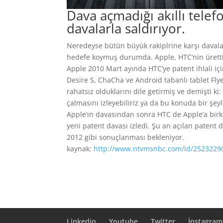
Dava açmadığı akıllı telef
davalarla saldırıyor.
Neredeyse bütün büyük rakiplrine karşı davalar
hedefe koymuş durumda. Apple, HTC’nin ürettiği
Apple 2010 Mart ayında HTC’ye patent ihlali içi
Desire S, ChaCha ve Android tabanlı tablet Fl
rahatsız olduklarını dile getirmiş ve demişti ki
çalmasını izleyebiliriz ya da bu konuda bir şey
Apple’ın davasından sonra HTC de Apple’a birkaç
yeni patent davası izledi. Şu an açılan patent 
2012 gibi sonuçlanması bekleniyor.
kaynak:
http://www.ntvmsnbc.com/id/2523229
Linkedin
Youtube
Twitter
İnstagram