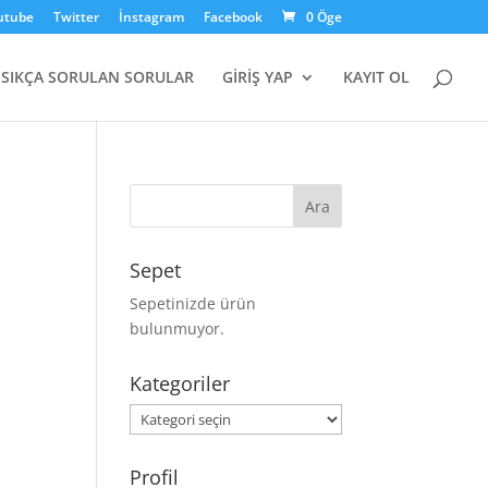
utube
Twitter
İnstagram
Facebook
0 Öge
SIKÇA SORULAN SORULAR
GİRİŞ YAP
KAYIT OL
Sepet
Sepetinizde ürün
bulunmuyor.
Kategoriler
Kategoriler
Profil