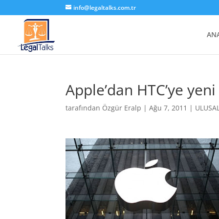
info@legaltalks.com.tr
AN
Apple’dan HTC’ye yeni
tarafından
Özgür Eralp
|
Ağu 7, 2011
|
ULUSA