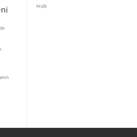
Profil
eni
 de
,
n
vanın