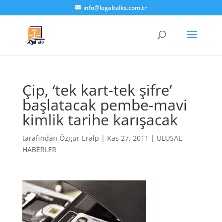
info@legaltalks.com.tr
Çip, ‘tek kart-tek şifre’
başlatacak pembe-mavi
kimlik tarihe karışacak
tarafından
Özgür Eralp
|
Kas 27, 2011
|
ULUSAL
HABERLER