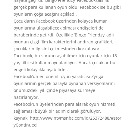
hayata geçirdi. ‘Bingo Friendzy’ Facebook’taki ilk
gerçek para kullanan oyun oldu. Facebook ise bu gibi
oyunların çoğalacağını açıkladı.
Çocukların Facebook üzerinden kolayca kumar
oyunlarına ulaşabilecek olması endişeleri de
beraberinde getirdi. Özellikle ‘Bingo Friendzy’ adlı
oyunun çizgi film karakterlerini andıran grafikleri,
çocukların ilgisini çekmesinden korkuluyor.
Facebook, bu sorunu aşabilmek için oyunlar için 18
yaş filtresi kullanmayı planlıyor. Ancak çocuklar bu
engeli kolaylıkla aşabilirler.
Facebook’un en önemli oyun yaratıcısı Zynga,
oyunlarının gerçek parayla oynanan versiyonlarını
önümüzdeki yıl içinde piyasaya sürmeye
hazırlanıyor.
Facebook’un üyelerinden para alarak oyun hizmeti
sağlaması büyük bir adım olarak görülüyor.
kaynak: http://www.ntvmsnbc.com/id/25372488/#stor
yContinued