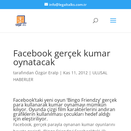
info@legaltalks.com.tr
Facebook gerçek kumar
oynatacak
tarafından
Özgür Eralp
|
Kas 11, 2012
|
ULUSAL
HABERLER
Facebook’taki yeni oyun ‘Bingo Friendzy’ gerçek
para kullanarak kumar oynamayı mümkün
kılıyor. Oyunda çizgi film karakterlerini andıran
grafiklerin kullanılması çocukları hedef aldığı
için eleştiriliyor.
Facebook, gerçek parayla oynanan kumar oyunlarını