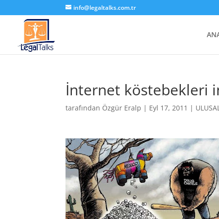
info@legaltalks.com.tr
AN
İnternet köstebekleri i
tarafından
Özgür Eralp
|
Eyl 17, 2011
|
ULUSA