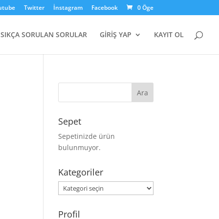
utube
Twitter
İnstagram
Facebook
0 Öge
SIKÇA SORULAN SORULAR
GİRİŞ YAP
KAYIT OL
Sepet
Sepetinizde ürün
bulunmuyor.
Kategoriler
Kategoriler
Profil