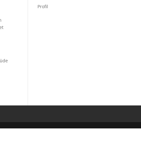
Profil
n
et
rüde