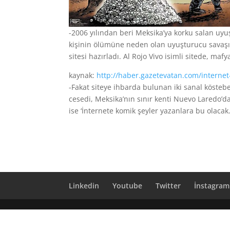
-2006 yılından beri Meksika’ya korku salan uyu
kişinin ölümüne neden olan uyuşturucu savaşı
sitesi hazırladı.
Al Rojo Vivo isimli sitede, ma
kaynak:
http://haber.gazetevatan.com/internet
-Fakat siteye ihbarda bulunan iki sanal köstebe
cesedi, Meksika’nın sınır kenti Nuevo Laredo’da
ise ‘İnternete komik şeyler yazanlara bu olacak. 
Linkedin
Youtube
Twitter
İnstagram