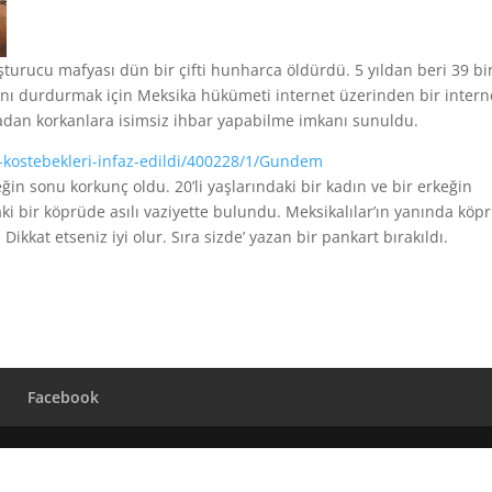
şturucu mafyası dün bir çifti hunharca öldürdü. 5 yıldan beri 39 bi
nı durdurmak için Meksika hükümeti internet üzerinden bir intern
fyadan korkanlara isimsiz ihbar yapabilme imkanı sunuldu.
-kostebekleri-infaz-edildi/400228/1/Gundem
ğin sonu korkunç oldu. 20’li yaşlarındaki bir kadın ve bir erkeğin
ki bir köprüde asılı vaziyette bulundu. Meksikalılar’ın yanında köp
Dikkat etseniz iyi olur. Sıra sizde’ yazan bir pankart bırakıldı.
Facebook