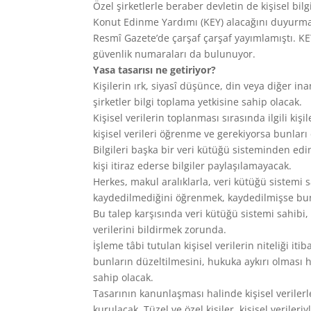
Özel şirketlerle beraber devletin de kişisel bi
Konut Edinme Yardımı (KEY) alacağını duyurmak 
Resmî Gazete’de çarşaf çarşaf yayımlamıştı. KE
güvenlik numaraları da bulunuyor.
Yasa tasarısı ne getiriyor?
Kişilerin ırk, siyasî düşünce, din veya diğer inan
şirketler bilgi toplama yetkisine sahip olacak.
Kişisel verilerin toplanması sırasında ilgili kiş
kişisel verileri öğrenme ve gerekiyorsa bunlar
Bilgileri başka bir veri kütüğü sisteminden edinme
kişi itiraz ederse bilgiler paylaşılamayacak.
Herkes, makul aralıklarla, veri kütüğü sistemi s
kaydedilmediğini öğrenmek, kaydedilmişse bun
Bu talep karşısında veri kütüğü sistemi sahibi, s
verilerini bildirmek zorunda.
İşleme tâbi tutulan kişisel verilerin niteliği it
bunların düzeltilmesini, hukuka aykırı olması 
sahip olacak.
Tasarının kanunlaşması halinde kişisel verilerl
kurulacak. Tüzel ve özel kişiler, kişisel veriler