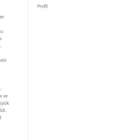
Profil
ler
nu
s
.
ması
n
a ve
üyük
ldi.
8
i