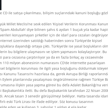
 CD ile satışa çıkarılması, bilişim suçlarındaki kanuni boşluğu göz
ük Millet Meclisi’ne sevk edilen ‘Kişisel Verilerin Korunması Kanu
 ‘Spam Abdullah’ diye bilinen şahıs 6 aydan 1 buçuk yıla kadar hapi
verileri koruyamayan şirketler için de idarî para cezaları öngörüyor
 internet üzerinden satıldığı haberinden sonra Türkiye’de kişisel
boşluklara dayandığı ortaya çıktı. Türkiye’de ise yasal boşlukların ol
lerin bu bilgilere ulaşmasını ve işlem yapmasını kolaylaştırıyor. Bu
zi para cezasına çarptırılıyor ya da en fazla birkaç ay cezaevinde
rün 110 milyon abonesinin numarasını CD’de internette pazarlayan
isel bilgilerin korunması ile ilgili yasa boşluğunu doldurmak isteye
ası Kanunu Tasarısı’nı hazırlasa da, gerek Avrupa Birliği raporlarınd
m Eylem planlarında yasalaşması öngörülmesine rağmen Türkiye B
rumasına ilişkin yasa yapma görevi bu defa Adalet Bakanlığı’na veri
i Başbakanlık’a iletti. Bu defa Başbakanlık tarafından 22 Nisan 200
 Ancak tasarı 3 senedir görüşülmeyi bekliyor. Hatta tasarıda idar
ırlı eski Türk Lirası ile ifade ediliyor. Söz konusu tasarının
 elde eden ve kullanan 3. şahıslar 1 yıldan 4 yıla kadar