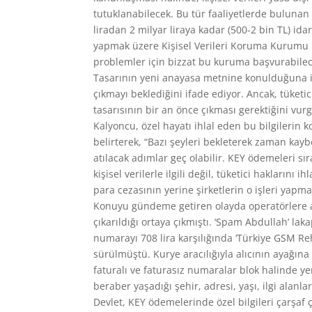
tutuklanabilecek. Bu tür faaliyetlerde bulunan
liradan 2 milyar liraya kadar (500-2 bin TL) idari
yapmak üzere Kişisel Verileri Koruma Kurumu kuru
problemler için bizzat bu kuruma başvurabilec
Tasarının yeni anayasa metnine konulduğuna i
çıkmayı beklediğini ifade ediyor. Ancak, tüketic
tasarısının bir an önce çıkması gerektiğini vur
Kalyoncu, özel hayatı ihlal eden bu bilgilerin 
belirterek, “Bazı şeyleri bekleterek zaman kayb
atılacak adımlar geç olabilir. KEY ödemeleri sır
kişisel verilerle ilgili değil, tüketici haklarını
para cezasının yerine şirketlerin o işleri yap
Konuyu gündeme getiren olayda operatörlere ait
çıkarıldığı ortaya çıkmıştı. ‘Spam Abdullah’ l
numarayı 708 lira karşılığında ‘Türkiye GSM Reh
sürülmüştü. Kurye aracılığıyla alıcının ayağına
faturalı ve faturasız numaralar blok halinde ye
beraber yaşadığı şehir, adresi, yaşı, ilgi alanla
Devlet, KEY ödemelerinde özel bilgileri çarşaf 