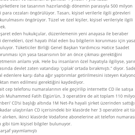
 şirketlere ise tasarının hazırlandığı dönemin parasıyla 500 milyon
 para cezaları öngörülüyor. Tasarı, kişisel verilerle ilgili görevleri
lmasını öngörüyor. Tüzel ve özel kişiler, kişisel verileriyle ilgili
ek.
şaret eden hukukçular, düzenlemenin yeni anayasa ile beraber
i dernekleri, özel hayatı ihlal eden bu bilgilerin korunması için yas
guluyor. Tüketiciler Birliği Genel Başkan Yardımcısı Hatice Saadet
korunması için yasa tasarısının bir an önce çıkması gerektiğini
etmenin anlamı yok. Hele bu insanların özel hayatıyla ilgiliyse, yarı
asında devlet zaten vatandaşı ‘çıplak’ ortada bırakmıştı.” diyor. Sad
 ihlal edenlere karşı daha ağır yaptırımlar getirilmesini isteyen Kalyon
maktan men edilmesi gerektiğini kaydediyor.
 cep telefonu numaralarının ele geçirilip internette CD ile satışa
akaplı Muhammed Fatih Elgün’ün, 3 operatöre de ait toplam 110 mily
beri’ CD’si başlığı altında 1M Net-Pa hayali şirket üzerinden sattığ
 kadar ulaştırılan CD içerisindeki bir klasörde her 3 operatöre ait t
r alırken, ikinci klasörde Vodafone abonelerine ait telefon numaras
rı gibi tüm kişisel bilgiler bulunuyor.
çarşaf yayımlamıştı