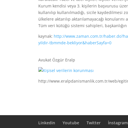
Kurum kendisi veya 3. kişilerin başvurusu üzerin
kullanılıp kullanılmadığı, sicile kaydedilmesi
ülkelere aktarılıp aktarılamayacağı konularını
Tüm veri kütüğü sistemi sahipleri, başkanlığın 
kaynak:
http://www.zaman.com.tr/haber.do?habe
yildir-tbmmde-bekliyor&haberSayfa=0
Avukat Özgür Eralp
http://www.eralpdanismanlik.com.tr/web/egiti
Linkedin
Youtube
Twitter
İnstagram