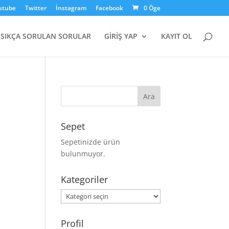
utube
Twitter
İnstagram
Facebook
0 Öge
SIKÇA SORULAN SORULAR
GİRİŞ YAP
KAYIT OL
Sepet
Sepetinizde ürün
bulunmuyor.
Kategoriler
Kategoriler
Profil