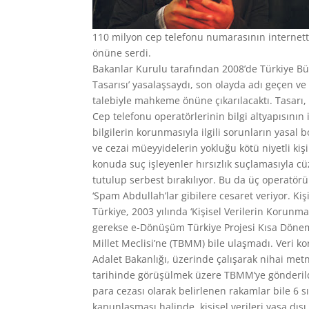
110 milyon cep telefonu numarasının internette
önüne serdi.
Bakanlar Kurulu tarafından 2008’de Türkiye Büy
Tasarısı’ yasalaşsaydı, son olayda adı geçen ve
talebiyle mahkeme önüne çıkarılacaktı. Tasarı, 
Cep telefonu operatörlerinin bilgi altyapısının
bilgilerin korunmasıyla ilgili sorunların yasal 
ve cezai müeyyidelerin yokluğu kötü niyetli kişi
konuda suç işleyenler hırsızlık suçlamasıyla cü
tutulup serbest bırakılıyor. Bu da üç operatö
‘Spam Abdullah’lar gibilere cesaret veriyor. Kiş
Türkiye, 2003 yılında ‘Kişisel Verilerin Korunm
gerekse e-Dönüşüm Türkiye Projesi Kısa Döne
Millet Meclisi’ne (TBMM) bile ulaşmadı. Veri ko
Adalet Bakanlığı, üzerinde çalışarak nihai metn
tarihinde görüşülmek üzere TBMM’ye gönderildi.
para cezası olarak belirlenen rakamlar bile 6 sıf
kanunlaşması halinde, kişisel verileri yasa dışı