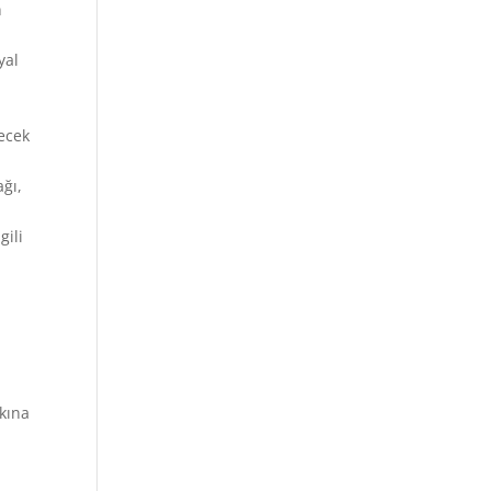
n
yal
lecek
ağı,
gili
kkına