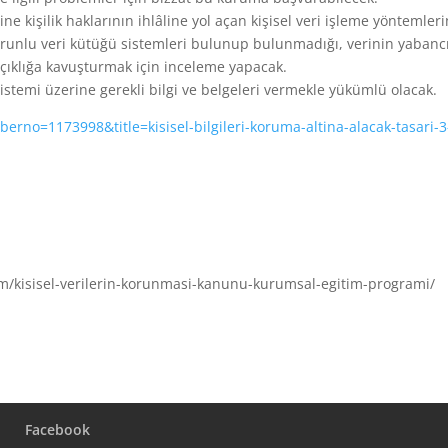
e kişilik haklarının ihlâline yol açan kişisel veri işleme yöntemleri
 zorunlu veri kütüğü sistemleri bulunup bulunmadığı, verinin yabanc
 açıklığa kavuşturmak için inceleme yapacak.
istemi üzerine gerekli bilgi ve belgeleri vermekle yükümlü olacak.
rno=1173998&title=kisisel-bilgileri-koruma-altina-alacak-tasari-3
m/kisisel-verilerin-korunmasi-kanunu-kurumsal-egitim-programi/
Facebook