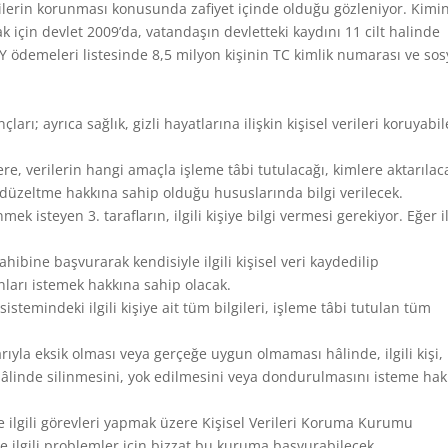
lgilerin korunması konusunda zafiyet içinde olduğu gözleniyor. Kimi
için devlet 2009’da, vatandaşın devletteki kaydını 11 cilt halinde
Y ödemeleri listesinde 8,5 milyon kişinin TC kimlik numarası ve sos
çları; ayrıca sağlık, gizli hayatlarına ilişkin kişisel verileri koruyabi
ilere, verilerin hangi amaçla işleme tâbi tutulacağı, kimlere aktarılac
ı düzeltme hakkına sahip olduğu hususlarında bilgi verilecek.
k isteyen 3. tarafların, ilgili kişiye bilgi vermesi gerekiyor. Eğer il
ahibine başvurarak kendisiyle ilgili kişisel veri kaydedilip
ları istemek hakkına sahip olacak.
istemindeki ilgili kişiye ait tüm bilgileri, işleme tâbi tutulan tüm
ibarıyla eksik olması veya gerçeğe uygun olmaması hâlinde, ilgili kişi,
hâlinde silinmesini, yok edilmesini veya dondurulmasını isteme ha
e ilgili görevleri yapmak üzere Kişisel Verileri Koruma Kurumu
iyle ilgili problemler için bizzat bu kuruma başvurabilecek.