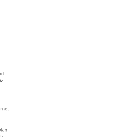
end
iz
ernet
olan
ir