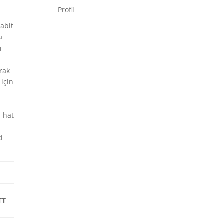
Profil
abit
a
ı
rak
 için
i hat
i
TT