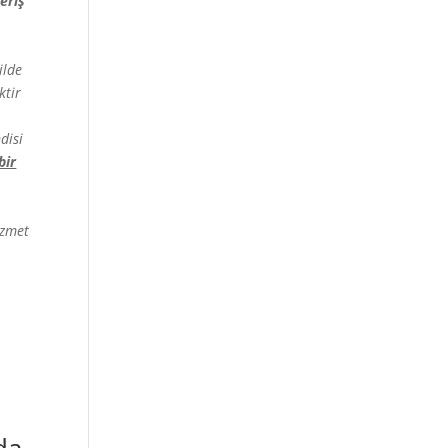
eriş
ilde
ktir
disi
bir
izmet