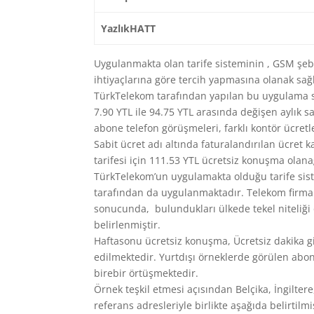
YazlıkHATT
Uygulanmakta olan tarife sisteminin , GSM şebe
ihtiyaçlarına göre tercih yapmasına olanak sağ
TürkTelekom tarafından yapılan bu uygulama so
7.90 YTL ile 94.75 YTL arasında değişen aylık s
abone telefon görüşmeleri, farklı kontör ücret
Sabit ücret adı altında faturalandırılan ücret 
tarifesi için 111.53 YTL ücretsiz konuşma olan
TürkTelekom’un uygulamakta olduğu tarife sist
tarafından da uygulanmaktadır. Telekom firmala
sonucunda, bulundukları ülkede tekel niteliği
belirlenmiştir.
Haftasonu ücretsiz konuşma, Ücretsiz dakika gi
edilmektedir. Yurtdışı örneklerde görülen abon
birebir örtüşmektedir.
Örnek teşkil etmesi açısından Belçika, İngiltere
referans adresleriyle birlikte aşağıda belirtilmiş