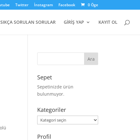
utube
Twitter
İnstagram
Facebook
0 Öge
SIKÇA SORULAN SORULAR
GİRİŞ YAP
KAYIT OL
Sepet
Sepetinizde ürün
bulunmuyor.
Kategoriler
Kategoriler
kolü
Profil