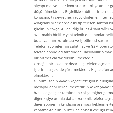
altyapı maliyeti söz konusudur. Çok yakın bir g
düşünülmektedir. Böylelikle sabit bir internet b
konuşma, tv seyretme, radyo dinleme, interneti 
Aşağıdaki örneklerde eski tip telefon santral k
gücünün çokça kullanıldığı bu eski santraller y
azaltmakla birlikte yeni teknik donanımlar belli 
bu altyapının kurulması ve işletilmesi şarttır.
Telefon abonelerinin sabit hat ve GSM operatö
telefon aboneleri tarafından ulaşılabilir olm
bir hizmet olarak düşünülmektedir.
Örneğin bir lokanta; dışarı hiç telefon açmama
işlerini bu şekilde yürütmektedir. Hiç telefon
olmaktadır.
Günümüzde
“Çaldırıp kapatmak”
gibi bir uygula
mesajlar dahi verebilmektedir.
“Bir kez çaldırın
özellikle gençler tarafından çokça rağbet görme
diğer kişiye oranla daha ekonomik telefon açma 
diğer abonenin kendisini araması beklenmekte
kapatmakta bunun üzerine annesi çocuğu kendi