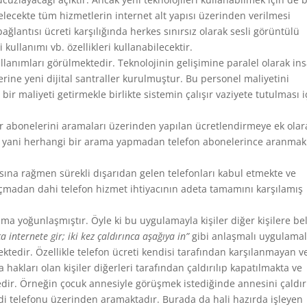
elecekte tüm hizmetlerin internet alt yapısı üzerinden verilmesi
ağlantısı ücreti karşılığında herkes sınırsız olarak sesli görüntülü
kullanımı vb. özellikleri kullanabilecektir.
ullanımları görülmektedir. Teknolojinin gelişimine paralel olarak in
erine yeni dijital santraller kurulmuştur. Bu personel maliyetini
bir maliyeti getirmekle birlikte sistemin çalışır vaziyete tutulması i
r abonelerini aramaları üzerinden yapılan ücretlendirmeye ek olar
ak, yani herhangi bir arama yapmadan telefon abonelerince aranmak
sına rağmen sürekli dışarıdan gelen telefonları kabul etmekte ve
 açmadan dahi telefon hizmet ihtiyacının adeta tamamını karşılamış
ma yoğunlaşmıştır. Öyle ki bu uygulamayla kişiler diğer kişilere bel
ca internete gir; iki kez çaldırınca aşağıya in”
gibi anlaşmalı uygulama
ktedir. Özellikle telefon ücreti kendisi tarafından karşılanmayan v
hakları olan kişiler diğerleri tarafından çaldırılıp kapatılmakta ve
dir. Örneğin çocuk annesiyle görüşmek istediğinde annesini çaldır
 telefonu üzerinden aramaktadır. Burada da hali hazırda işleyen