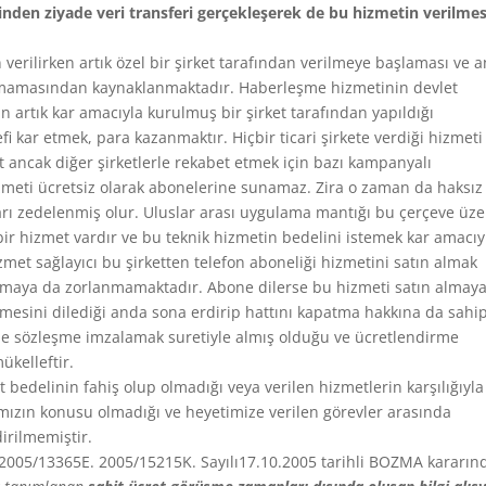
inden ziyade veri transferi gerçekleşerek de bu hizmetin verilmes
verilirken artık özel bir şirket tarafından verilmeye başlaması ve 
lamamasından kaynaklanmaktadır. Haberleşme hizmetinin devlet
 artık kar amacıyla kurulmuş bir şirket tarafından yapıldığı
fi kar etmek, para kazanmaktır. Hiçbir ticari şirkete verdiği hizmeti
et ancak diğer şirketlerle rekabet etmek için bazı kampanyalı
zmeti ücretsiz olarak abonelerine sunamaz. Zira o zaman da haksız
ları zedelenmiş olur. Uluslar arası uygulama mantığı bu çerçeve üze
r hizmet vardır ve bu teknik hizmetin bedelini istemek kar amacıy
zmet sağlayıcı bu şirketten telefon aboneliği hizmetini satın almak
lmaya da zorlanmamaktadır. Abone dilerse bu hizmeti satın almaya
şmesini dilediği anda sona erdirip hattını kapatma hakkına da sahip
le sözleşme imzalamak suretiyle almış olduğu ve ücretlendirme
ükelleftir.
bedelinin fahiş olup olmadığı veya verilen hizmetlerin karşılığıyla
amızın konusu olmadığı ve heyetimize verilen görevler arasında
rilmemiştir.
n 2005/13365E. 2005/15215K. Sayılı17.10.2005 tarihli BOZMA kararın