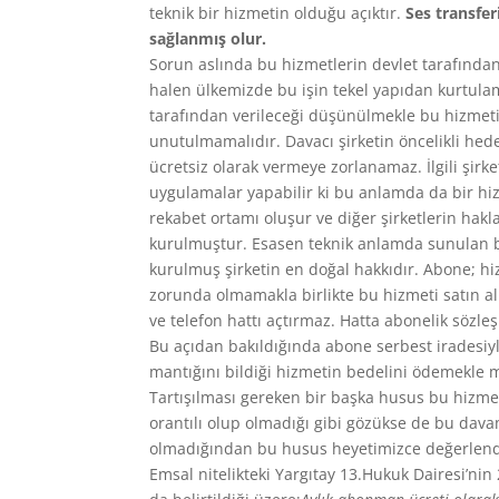
teknik bir hizmetin olduğu açıktır.
Ses transfer
sağlanmış olur.
Sorun aslında bu hizmetlerin devlet tarafından 
halen ülkemizde bu işin tekel yapıdan kurtu
tarafından verileceği düşünülmekle bu hizmetin
unutulmamalıdır. Davacı şirketin öncelikli hede
ücretsiz olarak vermeye zorlanamaz. İlgili şirk
uygulamalar yapabilir ki bu anlamda da bir hi
rekabet ortamı oluşur ve diğer şirketlerin hak
kurulmuştur. Esasen teknik anlamda sunulan bi
kurulmuş şirketin en doğal hakkıdır. Abone; hi
zorunda olmamakla birlikte bu hizmeti satın a
ve telefon hattı açtırmaz. Hatta abonelik sözle
Bu açıdan bakıldığında abone serbest iradesiy
mantığını bildiği hizmetin bedelini ödemekle m
Tartışılması gereken bir başka husus bu hizmet 
orantılı olup olmadığı gibi gözükse de bu dav
olmadığından bu husus heyetimizce değerlendi
Emsal nitelikteki Yargıtay 13.Hukuk Dairesi’ni