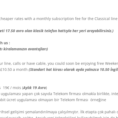
heaper rates with a monthly subscription fee for the Classical line
reti 17.50 avro olan klasik telefon hattıyla her yeri arayabilirsiniz.)
th us
:
ttı kiralamanızın avantajları)
our line, calls or have cable, you could soon be enjoying free Week
of £10.50 a month
(Standart hat kirası olarak ayda yalnızca 10.50 İngil
s
19€ / mois (
Aylık 19 Avro
)
t uygulaması yapan çok sayıda Telekom firması olmakla birlikte, int
abit ücret uygulaması olmayan bir Telekom firması örneğine
rihsel gelişimi şemalandırılmaya çalışılmıştır. İlk etapta çok pahalı 
cuzlayacağı açıktır. Ancak yeni teknolojileri kullanabilmek için de b