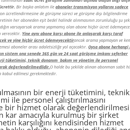
k tanımlanan
sabit ücret görüşme zamanları dışında oluşan bilgi alışv
ücrettir.
Bir başka anlatım ile
aboneler transmisyon yollarını sadece
on ücretlendirmesine de
görüşme süreci ve görüşme dışı bilgilendirme
etinin her aboneden eşit bedel halinde alınmasının zorunluluğu şu şek
madığın varsayarsak arama yapmamış olan abone hiçbir ücret ödemeyece
 verecektir.
Yine aynı abone karşı abone ile anlaşarak karşı taraf
cek ve yine hiçbir ücret ödemeyecektir
ancak arama yapmayan ve ken
esi aboneler arası adaletsizliğe yol açacaktır.
Oysa abone herhangi 
n sistem ona senede 365 gün ve 24 saat görüşme imkanı seferber
nerji tüketimini, teknik donanım bakım ve yönetim ile personel
larak değerlendirilmedlidir.
O halde bu şekilde alınan abonman sabit h
n kabul edilmesi gerekmektedir.
ulmasının bir enerji tüketimini, teknik
 ile personel çalıştırılmasını
e bir hizmet olarak değerlendirilmesi
n kar amacıyla kurulmuş bir şirket
etin karşılığını kendisinden hizmet