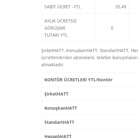
SABİT ÜCRET -YTL
35,49
AYLIK ÜCRETSİZ
GÖRÜŞME
0
TUTARI
YTL
ŞirketHATT, KonuşkanHATT, StandartHATT, Hesap
ücretlendirilen abonelere, telefon konuşmalar
almaktadır.
KONTÖR ÜCRETLERİ YTL/Kontör
ŞirketHATT
KonuşkanHATT
StandartHATT
HesaplıHATT