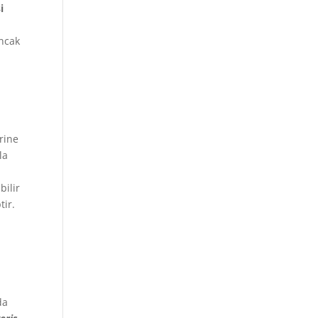
i
ancak
rine
la
bilir
tir.
da