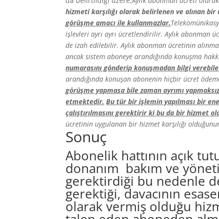
da belirtildiği üzere;
Aylık abonman ücreti olara
hizmeti karşılığı olarak belirlenen ve alınan bir 
görüşme amacı ile kullanmazlar.
Telekomünikasy
işlevleri ayrı ayrı ücretlendirilir.
Aylık abonman ücr
de izah edilebilir. Aylık abonman ücretinin alın
ancak
sistem aboneye arandığında konuşma hakkı
numarasını gönderip konuşmadan bilgi verebile
arandığında konuşan abonenin hiçbir ücret ödemem
görüşme yapmasa bile zaman ayrımı yapmaksızı
etmektedir.
Bu tür bir işlemin yapılması bir e
çalıştırılmasını gerektirir ki bu da bir hizmet o
ücretinin uygulanan bir hizmet karşılığı olduğunu
Sonuç
Abonelik hattının açık tut
donanım bakım ve yönetimi
gerektirdiği bu nedenle d
gerektiği, davacının esase
olarak vermiş olduğu hizm