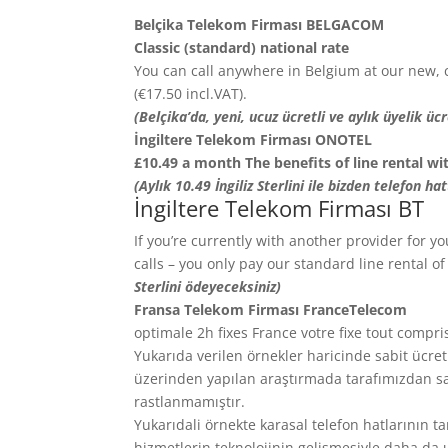
Belçika Telekom Firması BELGACOM
Classic (standard) national rate
You can call anywhere in Belgium at our new, c
(€17.50 incl.VAT).
(Belçika’da, yeni, ucuz ücretli ve aylık üyelik üc
İngiltere Telekom Firması ONOTEL
£10.49 a month The benefits of line rental wi
(Aylık 10.49 İngiliz Sterlini ile bizden telefon ha
İngiltere Telekom Firması BT
If you’re currently with another provider for y
calls – you only pay our standard line rental 
Sterlini ödeyeceksiniz)
Fransa Telekom Firması FranceTelecom
optimale 2h fixes France votre fixe tout compri
Yukarıda verilen örnekler haricinde sabit ücre
üzerinden yapılan araştırmada tarafımızdan s
rastlanmamıştır.
Yukarıdali örnekte karasal telefon hatlarının ta
hizmetlerin teknolojinin gelişmesiyle daha da u