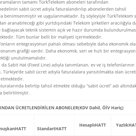
n aramaların tamamı TürkTelekom aboneleri tarafından
edelinin sabit ücret adıyla faturalandırılıp abonelerden tahsil
 da benimsenmiştir ve uygulanmaktadır. Eş söyleyişle TürkTelekom s
dan aranabileceği gibi yurtdışındaki Telekom şirketleri aracılığyla d
ine bağlayacak teknik sistemin açık ve hazır durumda bulundurulmas
ektedir. Tüm bunlar belli bir maliyeti içermektedir.
lefonların entegrasyonun pahalı olması sebebiyle daha ekonomik ola
donanım grafiği vardır. Daha ekonomik, seri ve hızlı bir entegrasyon
ektiği unutulmamalıdır.
da Sabit Hat (Fixed Line) adıyla tanımlanan, ev ve iş telefonlarının
, Türkiye’de sabit ücret adıyla faturalalara yansıtılmakta olan ücret
l etmektedir.
uralarında belirtip tahsil etmekte olduğu “sabit ücret” adı altındak
 belirtilmiştir.
DINDAN ÜCRETLENDİRİLEN ABONELER
(KDV Dahil, ÖİV Hariç)
HesaplıHATT
YazlıkHA
nuşkanHATT
StandartHATT