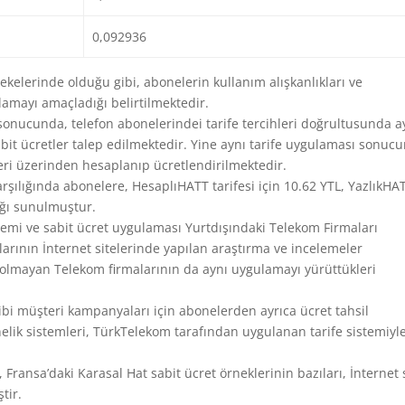
0,092936
kelerinde olduğu gibi, abonelerin kullanım alışkanlıkları ve
lamayı amaçladığı belirtilmektedir.
nucunda, telefon abonelerindei tarife tercihleri doğrultusunda ay
abit ücretler talep edilmektedir. Yine aynı tarife uygulaması sonuc
leri üzerinden hesaplanıp ücretlendirilmektedir.
karşılığında abonelere, HesaplıHATT tarifesi için 10.62 YTL, YazlıkHA
ağı sunulmuştur.
emi ve sabit ücret uygulaması Yurtdışındaki Telekom Firmaları
rının İnternet sitelerinde yapılan araştırma ve incelemeler
 olmayan Telekom firmalarının da aynı uygulamayı yürüttükleri
bi müşteri kampanyaları için abonelerden ayrıca ücret tahsil
elik sistemleri, TürkTelekom tarafından uygulanan tarife sistemiyl
, Fransa’daki Karasal Hat sabit ücret örneklerinin bazıları, İnternet 
tir.