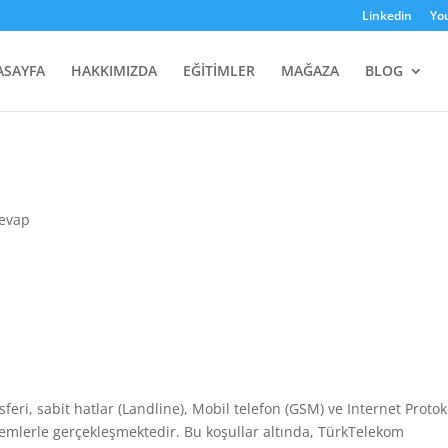
Linkedin
Yo
ASAYFA
HAKKIMIZDA
EĞİTİMLER
MAĞAZA
BLOG
cevap
eri, sabit hatlar (Landline), Mobil telefon (GSM) ve Internet Proto
temlerle gerçekleşmektedir. Bu koşullar altında, TürkTelekom