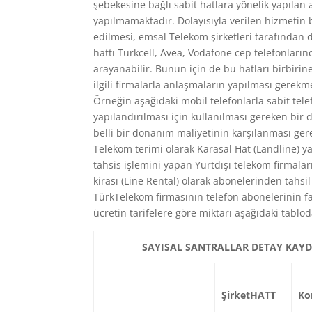
şebekesine bağlı sabit hatlara yönelik yapıla
yapılmamaktadır. Dolayısıyla verilen hizmetin b
edilmesi, emsal Telekom şirketleri tarafından
hattı Turkcell, Avea, Vodafone cep telefonların
arayanabilir. Bunun için de bu hatları birbir
ilgili firmalarla anlaşmaların yapılması gerekm
Örneğin aşağıdaki mobil telefonlarla sabit te
yapılandırılması için kullanılması gereken bir 
belli bir donanım maliyetinin karşılanması ger
Telekom terimi olarak Karasal Hat (Landline) ya 
tahsis işlemini yapan Yurtdışı telekom firmaları
kirası (Line Rental) olarak abonelerinden tahsi
TürkTelekom firmasının telefon abonelerinin fat
ücretin tarifelere göre miktarı aşağıdaki tabloda
SAYISAL SANTRALLAR DETAY KAY
ŞirketHATT
Ko