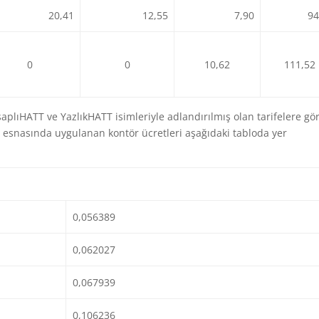
20,41
12,55
7,90
94
0
0
10,62
111,52
lıHATT ve YazlıkHATT isimleriyle adlandırılmış olan tarifelere gö
ı esnasında uygulanan kontör ücretleri aşağıdaki tabloda yer
0,056389
0,062027
0,067939
0,106236