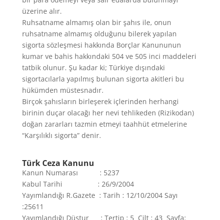
üzerine alır.
Ruhsatname almamış olan bir şahıs ile, onun
ruhsatname almamış olduğunu bilerek yapılan
sigorta sözleşmesi hakkında Borçlar Kanununun
kumar ve bahis hakkındaki 504 ve 505 inci maddeleri
tatbik olunur. Şu kadar ki; Türkiye dışındaki
sigortacılarla yapılmış bulunan sigorta akitleri bu
hükümden müstesnadır.
Birçok şahısların birleşerek içlerinden herhangi
birinin duçar olacağı her nevi tehlikeden (Rizikodan)
doğan zararları tazmin etmeyi taahhüt etmelerine
“Karşılıklı sigorta” denir.
Türk Ceza Kanunu
Kanun Numarası : 5237
Kabul Tarihi : 26/9/2004
Yayımlandığı R.Gazete : Tarih : 12/10/2004 Sayı
:25611
Yayımlandığı Düstur : Tertip : 5 Cilt : 43 Sayfa: