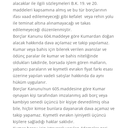
alacaklar ile ilgili sözleşmeleri B.K. 19. ve 20.
maddeleri kapsamına almış ve bu tür borçlarının
ifası vaad edilemeyeceği gibi kefalet veya rehin yolu
ile teminat altına alınamayacağı ve takas
edilemeyeceği düzenlenmiştir.
Borçlar Kanunu 604.maddeye göre Kumardan doğan
alacak hakkında dava açılamaz ve takip yapılamaz.
Kumar veya bahis için bilerek verilen avanslar ve
ödünç paralar ile kumar ve bahis niteliğinde
oldukları takdirde, borsada işlem gören malların,
yabancı paraların ve kıymetli evrakın fiyat farkı esası
üzerine yapılan vadeli satışlar hakkında da aynı
hüküm uygulanır.
Borçlar Kanunu’nun 605.maddesine göre Kumar
oynayan kişi tarafından imzalanmış adi borç veya
kambiyo senedi üçüncü bir kişiye devredilmiş olsa
bile, hiçbir kimse bunlara dayanarak dava açamaz ve
takip yapamaz. Kıymetli evrakın iyiniyetli üçüncü
kişilere sağladığı haklar saklıdır.