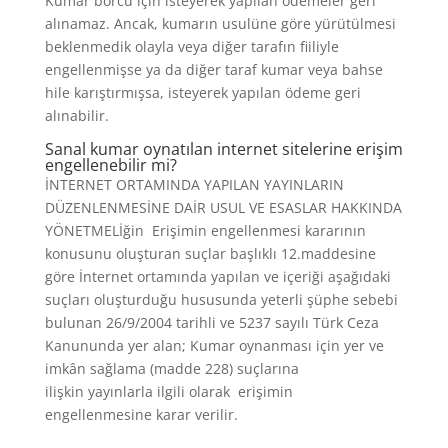
Kumar borcu için isteyerek yapılan ödemeler geri
alınamaz. Ancak, kumarın usulüne göre yürütülmesi
beklenmedik olayla veya diğer tarafın fiiliyle
engellenmişse ya da diğer taraf kumar veya bahse
hile karıştırmışsa, isteyerek yapılan ödeme geri
alınabilir.
Sanal kumar oynatılan internet sitelerine erişim
engellenebilir mi?
İNTERNET ORTAMINDA YAPILAN YAYINLARIN
DÜZENLENMESİNE DAİR USUL VE ESASLAR HAKKINDA
YÖNETMELİğin Erişimin engellenmesi kararının
konusunu oluşturan suçlar başlıklı 12.maddesine
göre İnternet ortamında yapılan ve içeriği aşağıdaki
suçları oluşturduğu hususunda yeterli şüphe sebebi
bulunan 26/9/2004 tarihli ve 5237 sayılı Türk Ceza
Kanununda yer alan; Kumar oynanması için yer ve
imkân sağlama (madde 228) suçlarına
ilişkin yayınlarla ilgili olarak erişimin
engellenmesine karar verilir.