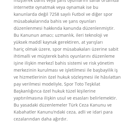
müşterek bahis veya şans oyunlarını sanal ortamda
internette oynatmak veya oynamak ise bu
kanunlarda değil 7258 sayılı Futbol ve diğer spor
müsabakalarında bahis ve şans oyunları
düzenlenmesi hakkında kanunda düzenlenmiştir.
Bu Kanunun amacı; uzmanlık, ileri teknoloji ve
yüksek maddî kaynak gerektiren, at yarışları
hariç olmak üzere, spor müsabakaları üzerine sabit
ihtimalli ve müşterek bahis oyunlarını düzenleme
işine ilişkin merkezî bahis sistemi ve risk yönetim
merkezinin kurulması ve işletilmesi ile başbayilik iş
ve hizmetlerinin özel hukuk sözleşmesi ile hâsılattan
pay verilmesi modeliyle, Spor Toto Teşkilat
Başkanlığınca özel hukuk tüzel kişilerine
yaptırılmasına ilişkin usul ve esasları belirlemektir.
Bu yasadaki düzenlemeler Türk Ceza Kanunu ve
Kabahatler Kanunu’ndaki ceza, adli ve idari para
cezalarından daha ağırdır.