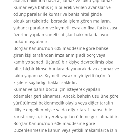
alacak hakkında dava açılamaz ve takip yapılamaz.
Kumar veya bahis için bilerek verilen avanslar ve
ödünç paralar ile kumar ve bahis niteliğinde
oldukları takdirde, borsada işlem gören malların,
yabancı paraların ve kıymetli evrakın fiyat farkı esası
üzerine yapılan vadeli satışlar hakkında da aynı
hüküm uygulanır.
Borçlar Kanunu’nun 605.maddesine göre bahse
giren kişi tarafından imzalanmış adi borç veya
kambiyo senedi üçüncü bir kişiye devredilmiş olsa
bile, hiçbir kimse bunlara dayanarak dava açamaz ve
takip yapamaz. Kıymetli evrakın iyiniyetli üçüncü
kişilere sağladığı haklar saklıdır.
Kumar ve bahis borcu için isteyerek yapılan
ödemeler geri alınamaz. Ancak, bahsin usulüne göre
yürütülmesi beklenmedik olayla veya diğer tarafın
fiiliyle engellenmişse ya da diğer taraf bahse hile
karıştırmışsa, isteyerek yapılan ödeme geri alınabilir.
Borçlar Kanunu’nun 606.maddesine göre
Düzenlenmesine kanun veya yetkili makamlarca izin