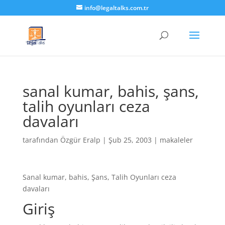
info@legaltalks.com.tr
sanal kumar, bahis, şans,
talih oyunları ceza
davaları
tarafından
Özgür Eralp
|
Şub 25, 2003
|
makaleler
Sanal kumar, bahis, Şans, Talih Oyunları ceza
davaları
Giriş