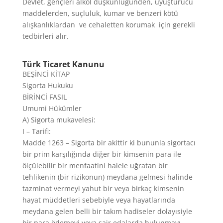
Devlet, gençleri alkol düşkünlüğünden, uyuşturucu
maddelerden, suçluluk, kumar ve benzeri kötü
alışkanlıklardan ve cehaletten korumak için gerekli
tedbirleri alır.
Türk Ticaret Kanunu
BEŞİNCİ KİTAP
Sigorta Hukuku
BİRİNCİ FASIL
Umumi Hükümler
A) Sigorta mukavelesi:
I – Tarifi:
Madde 1263 – Sigorta bir akittir ki bununla sigortacı
bir prim karşılığında diğer bir kimsenin para ile
ölçülebilir bir menfaatini halele uğratan bir
tehlikenin (bir rizikonun) meydana gelmesi halinde
tazminat vermeyi yahut bir veya birkaç kimsenin
hayat müddetleri sebebiyle veya hayatlarında
meydana gelen belli bir takım hadiseler dolayısiyle
bir para ödemeyi veya sair edalarda bulunmayı