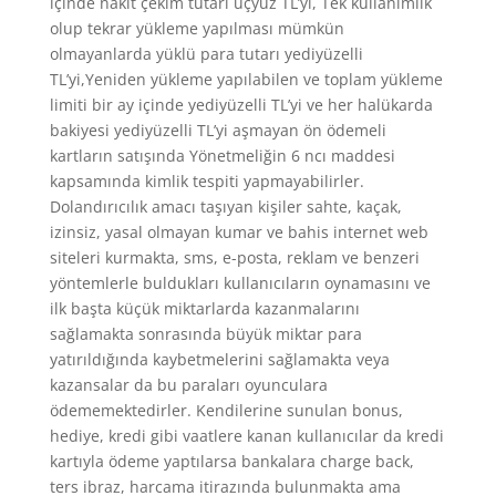
içinde nakit çekim tutarı üçyüz TL’yi, Tek kullanımlık
olup tekrar yükleme yapılması mümkün
olmayanlarda yüklü para tutarı yediyüzelli
TL’yi,Yeniden yükleme yapılabilen ve toplam yükleme
limiti bir ay içinde yediyüzelli TL’yi ve her halükarda
bakiyesi yediyüzelli TL’yi aşmayan ön ödemeli
kartların satışında Yönetmeliğin 6 ncı maddesi
kapsamında kimlik tespiti yapmayabilirler.
Dolandırıcılık amacı taşıyan kişiler sahte, kaçak,
izinsiz, yasal olmayan kumar ve bahis internet web
siteleri kurmakta, sms, e-posta, reklam ve benzeri
yöntemlerle buldukları kullanıcıların oynamasını ve
ilk başta küçük miktarlarda kazanmalarını
sağlamakta sonrasında büyük miktar para
yatırıldığında kaybetmelerini sağlamakta veya
kazansalar da bu paraları oyunculara
ödememektedirler. Kendilerine sunulan bonus,
hediye, kredi gibi vaatlere kanan kullanıcılar da kredi
kartıyla ödeme yaptılarsa bankalara charge back,
ters ibraz, harcama itirazında bulunmakta ama