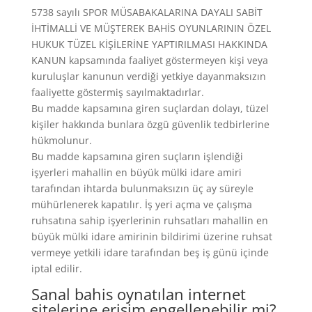
5738 sayılı SPOR MÜSABAKALARINA DAYALI SABİT
İHTİMALLİ VE MÜŞTEREK BAHİS OYUNLARININ ÖZEL
HUKUK TÜZEL KİŞİLERİNE YAPTIRILMASI HAKKINDA
KANUN kapsamında faaliyet göstermeyen kişi veya
kuruluşlar kanunun verdiği yetkiye dayanmaksızın
faaliyette göstermiş sayılmaktadırlar.
Bu madde kapsamına giren suçlardan dolayı, tüzel
kişiler hakkında bunlara özgü güvenlik tedbirlerine
hükmolunur.
Bu madde kapsamına giren suçların işlendiği
işyerleri mahallin en büyük mülki idare amiri
tarafından ihtarda bulunmaksızın üç ay süreyle
mühürlenerek kapatılır. İş yeri açma ve çalışma
ruhsatına sahip işyerlerinin ruhsatları mahallin en
büyük mülki idare amirinin bildirimi üzerine ruhsat
vermeye yetkili idare tarafından beş iş günü içinde
iptal edilir.
Sanal bahis oynatılan internet
sitelerine erişim engellenebilir mi?