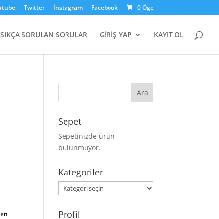
utube
Twitter
İnstagram
Facebook
0 Öge
SIKÇA SORULAN SORULAR
GİRİŞ YAP
KAYIT OL
Sepet
Sepetinizde ürün
bulunmuyor.
?
Kategoriler
Kategoriler
Profil
ları