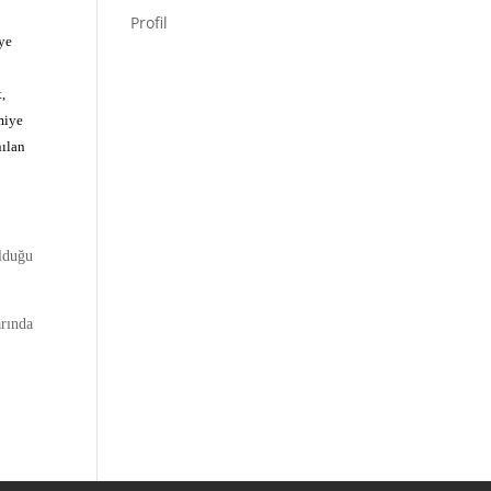
Profil
iye
t,
amiye
nılan
lduğu
arında