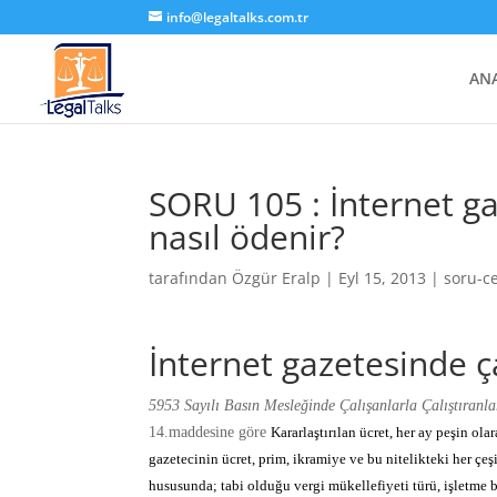
info@legaltalks.com.tr
AN
SORU 105 : İnternet ga
nasıl ödenir?
tarafından
Özgür Eralp
|
Eyl 15, 2013
|
soru-c
İnternet gazetesinde ça
5953 Sayılı Basın Mesleğinde Çalışanlarla Çalıştıran
14.maddesine göre
Kararlaştırılan ücret, her ay peşin ola
gazetecinin ücret, prim, ikramiye ve bu nitelikteki her çe
hususunda; tabi olduğu vergi mükellefiyeti türü, işletme b