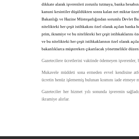
dikkate alarak işverenleri zorunlu tutmaya, banka hesabına 
kanuni kesintiler düşüldükten sonra kalan net miktar üz
Bakanlığı ve Hazine Müsteşarlığından sorumlu Devlet Bakan
nitelikteki her çeşit istihkakını özel olarak açılan banka 
prim, ikramiye ve bu nitelikteki her çeşit istihkaklarını 
ve bu nitelikteki her çeşit istihkaklarının özel olarak açı
bakanlıklarca müştereken çıkarılacak yönetmelikle düzenl
Gazetecilere ücretlerini vaktinde ödemeyen işverenler, 
Mukavele müddeti sona ermeden evvel kendisine atfed
ücretin henüz işlememiş bulunan kısmını iade etmeye 
Gazeteciler her hizmet yılı sonunda işverenin sağladı
ikramiye alırlar.