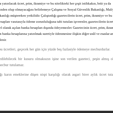
yatırılacak ücret, prim, ikramiye ve bu nitelikteki her çeşit istihkakın, brüt ya da
erinden olup olmayacağını belirlemeye Çalışma ve Sosyal Güvenlik Bakanlığı, Mal
lığı müştereken yetkilidir. Çalıştırdığı gazetecilerin ücret, prim, ikramiye ve bu
hesapları vasıtasıyla ödeme zorunluluğuna tabi tutulan işverenler, gazetecilerin ücre
özel olarak açılan banka hesapları dışında ödeyemezler. Gazetecinin ücret, prim, ikr
lan banka hesaplarına yatırılmak suretiyle ödenmesine ilişkin diğer usûl ve esaslar a
enir.
bu ücretleri, geçecek her gün için yüzde beş fazlasiyle ödemeye mecburdurlar.
ilebilecek bir kusuru olmaksızın işine son verilen gazeteci, peşin almış o
mecbur tutulamaz.
ğı karın emeklerine düşen nispi karşılığı olarak asgari birer aylık ücret tut