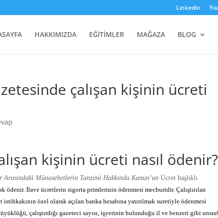
Linkedin
Yo
ASAYFA
HAKKIMIZDA
EĞİTİMLER
MAĞAZA
BLOG
zetesinde çalışan kişinin ücreti
evap
lışan kişinin ücreti nasıl ödenir
lar Arasındaki Münasebetlerin Tanzimi Hakkında Kanun’un
Ücret başlıklı
rak ödenir. İlave ücretlerin sigorta primlerinin ödenmesi mecburidir. Çalıştırılan
şit istihkakının özel olarak açılan banka hesabına yatırılmak suretiyle ödenmesi
üyüklüğü, çalıştırdığı gazeteci sayısı, işyerinin bulunduğu il ve benzeri gibi unsur