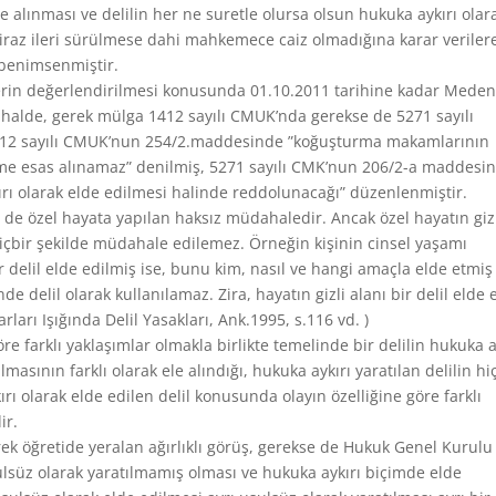
alınması ve delilin her ne suretle olursa olsun hukuka aykırı olar
 itiraz ileri sürülmese dahi mahkemece caiz olmadığına karar veriler
 benimsenmiştir.
llerin değerlendirilmesi konusunda 01.10.2011 tarihine kadar Meden
halde, gerek mülga 1412 sayılı CMUK’nda gerekse de 5271 sayılı
412 sayılı CMUK’nun 254/2.maddesinde ”koğuşturma makamlarının
hükme esas alınamaz” denilmiş, 5271 sayılı CMK’nun 206/2-a maddesi
kırı olarak elde edilmesi halinde reddolunacağı” düzenlenmiştir.
 de özel hayata yapılan haksız müdahaledir. Ancak özel hayatın gizl
hiçbir şekilde müdahale edilemez. Örneğin kişinin cinsel yaşamı
bir delil elde edilmiş ise, bunu kim, nasıl ve hangi amaçla elde etmiş
 delil olarak kullanılamaz. Zira, hayatın gizli alanı bir delil elde
arları Işığında Delil Yasakları, Ank.1995, s.116 vd. )
e farklı yaklaşımlar olmakla birlikte temelinde bir delilin hukuka a
masının farklı olarak ele alındığı, hukuka aykırı yaratılan delilin hi
ı olarak elde edilen delil konusunda olayın özelliğine göre farklı
ir.
ek öğretide yeralan ağırlıklı görüş, gerekse de Hukuk Genel Kurulu
sulsüz olarak yaratılmamış olması ve hukuka aykırı biçimde elde