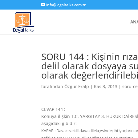
info@legaltalks.com.tr
AN
SORU 144 : Kişinin rız
delil olarak dosyaya su
olarak değerlendiril
tarafından
Özgür Eralp
|
Kas 3, 2013
|
soru-c
CEVAP 144 :
Konuya ilişkin T.C. YARGITAY 3. HUKUK DAİRESİ 
aşağıdaki gibidir:
KARAR : Davacı vekili dava dilekçesinde; ihtiyaçların a