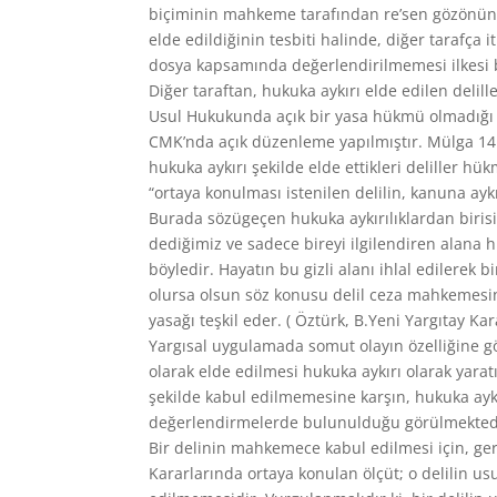
biçiminin mahkeme tarafından re’sen gözönüne 
elde edildiğinin tesbiti halinde, diğer tarafça
dosya kapsamında değerlendirilmemesi ilkesi
Diğer taraftan, hukuka aykırı elde edilen deli
Usul Hukukunda açık bir yasa hükmü olmadığı 
CMK’nda açık düzenleme yapılmıştır. Mülga 1
hukuka aykırı şekilde elde ettikleri deliller 
“ortaya konulması istenilen delilin, kanuna ay
Burada sözügeçen hukuka aykırılıklardan birisi
dediğimiz ve sadece bireyi ilgilendiren alana 
böyledir. Hayatın bu gizli alanı ihlal edilerek 
olursa olsun söz konusu delil ceza mahkemesinde
yasağı teşkil eder. ( Öztürk, B.Yeni Yargıtay Kar
Yargısal uygulamada somut olayın özelliğine gör
olarak elde edilmesi hukuka aykırı olarak yaratıl
şekilde kabul edilmemesine karşın, hukuka aykır
değerlendirmelerde bulunulduğu görülmekted
Bir delinin mahkemece kabul edilmesi için, ger
Kararlarında ortaya konulan ölçüt; o delilin u