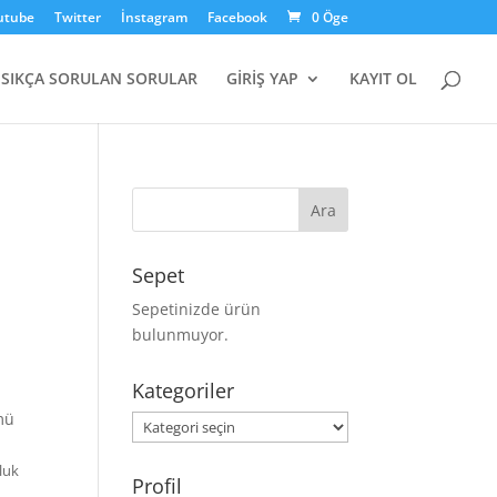
utube
Twitter
İnstagram
Facebook
0 Öge
SIKÇA SORULAN SORULAR
GİRİŞ YAP
KAYIT OL
Sepet
Sepetinizde ürün
bulunmuyor.
Kategoriler
ümü
Kategoriler
lluk
Profil