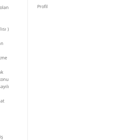
Profil
 olan
ısı )
an
ükme
ak
konu
ayılı
pat
iş