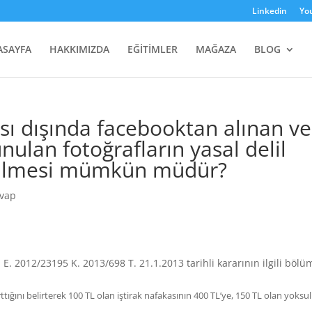
Linkedin
Yo
ASAYFA
HAKKIMIZDA
EĞİTİMLER
MAĞAZA
BLOG
ası dışında facebooktan alınan ve
nulan fotoğrafların yasal delil
ebilmesi mümkün müdür?
evap
E. 2012/23195 K. 2013/698 T. 21.1.2013 tarihli kararının ilgili böl
rttığını belirterek 100 TL olan iştirak nafakasının 400 TL’ye, 150 TL olan yoksu