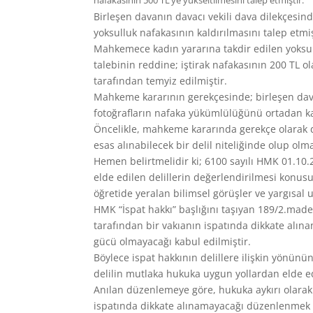
nafakasının 500 TL’ye yükseltilmesini talep etmiştir.
Birleşen davanın davacı vekili dava dilekçesinde
yoksulluk nafakasının kaldırılmasını talep etmiş
Mahkemece kadın yararına takdir edilen yoksull
talebinin reddine; iştirak nafakasının 200 TL ol
tarafından temyiz edilmiştir.
Mahkeme kararının gerekçesinde; birleşen dava
fotoğrafların nafaka yükümlülüğünü ortadan kal
Öncelikle, mahkeme kararında gerekçe olarak d
esas alınabilecek bir delil niteliğinde olup ol
Hemen belirtmelidir ki; 6100 sayılı HMK 01.10
elde edilen delillerin değerlendirilmesi ko
öğretide yeralan bilimsel görüşler ve yargısal 
HMK “İspat hakkı” başlığını taşıyan 189/2.made
tarafından bir vakıanın ispatında dikkate alına
gücü olmayacağı kabul edilmiştir.
Böylece ispat hakkının delillere ilişkin yönünün
delilin mutlaka hukuka uygun yollardan elde edi
Anılan düzenlemeye göre, hukuka aykırı olarak 
ispatında dikkate alınamayacağı düzenlenmek su