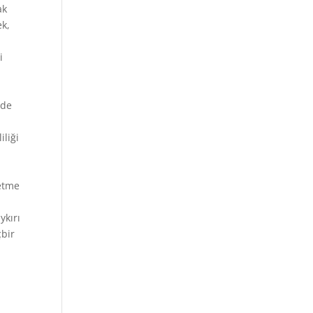
ak
ek,
i
nde
iliği
 etme
ykırı
çbir