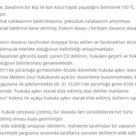
; davalının bir kişi ile karı koca hayatı yaşadığını belirterek 150 TL
tir.
uk nafakasının kaldırılmasına, yoksulluk nafakasının artırılması
arak takdirine karar verilmiş; hüküm davacı ( birleşen davanın daval
nın davacısı tarafından dosyaya ibraz edilen ve facebook’tan alın
dıracak nitelikte olduğunun belirtildiği anlaşılmaktadır.
ayanılan görüntü kaydı içeren CD delilinin, hukuken geçerli ve h
madığının belirlenmesi gerekmektedir.
.2011’de yürürlüğe girmesinden önceki dönemde hukuka aykırı olar
nusunda Medeni Usul Hukukunda açık bir düzenleme bulunmamakta, 
uygulama ile şekillenmekte idi. 01.10.2011’de yürürlüğe giren 6100 s
sinde; “hukuka aykırı olarak elde edilmiş olan deliller mahkeme
mız” hükmü ile açıkça hukuka aykırı olarak elde edilmiş delilerin is
 hukuki çerçevesi çizilmiş; bir davada ileri sürülebilecek her türlü
lmiş olması esası getirilmiştir.
elde edildiği anlaşılan delillerin, mahkeme tarafından bir vakıanın
retiyle yargılama sırasında taraflarca sunulan delillerin elde edil