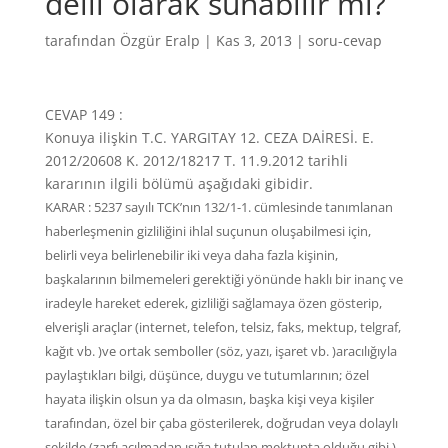
delil olarak sunabilir mi?
tarafından
Özgür Eralp
|
Kas 3, 2013
|
soru-cevap
CEVAP 149 :
Konuya ilişkin T.C. YARGITAY 12. CEZA DAİRESİ. E.
2012/20608 K. 2012/18217 T. 11.9.2012 tarihli
kararının ilgili bölümü aşağıdaki gibidir.
KARAR : 5237 sayılı TCK’nın 132/1-1. cümlesinde tanımlanan
haberleşmenin gizliliğini ihlal suçunun oluşabilmesi için,
belirli veya belirlenebilir iki veya daha fazla kişinin,
başkalarının bilmemeleri gerektiği yönünde haklı bir inanç ve
iradeyle hareket ederek, gizliliği sağlamaya özen gösterip,
elverişli araçlar (internet, telefon, telsiz, faks, mektup, telgraf,
kağıt vb. )ve ortak semboller (söz, yazı, işaret vb. )aracılığıyla
paylaştıkları bilgi, düşünce, duygu ve tutumlarının; özel
hayata ilişkin olsun ya da olmasın, başka kişi veya kişiler
tarafından, özel bir çaba gösterilerek, doğrudan veya dolaylı
şekilde (zarfı açılmadan ışığa tutulan mektupta olduğu gibi ),