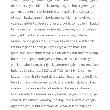
okunmak veya dinlenmek suretiyle öğrenilmesi gerektiği;
aynı maddenin 2. cümlesinde ise, anlaşılabilir olsun ya da
olmasın, başkalarının haberleşme içeriklerinin kaydı, yani;
yazı, ses, görüntü, özel işaretler gibi ortak sembollerin, başka
bir nesne üzerine taşınarak (örneğin; ses veya görüntünün,
manyetik bant üzerine, yazının başka bir kağıt, defter vb.
nesne üzerine geçirilmesi, kopyasının alınması, elektronik
iletinin taşınabilir belleğe veya CD’ye aktarılması gibi
işlemlerle )sabitlenmesi ayrı bir suç olarak düzenlenmiş olup,
bu madde kapsamında yer verilmeyen kişinin kendisiyle
yapılan haberleşme içeriğini kaydetmesi eyleminin, koşulları
bulunduğu takdirde, 5237 sayılı TCK’nın 134/1-2. cümlesi
kapsamında; kişinin kendisiyle yapılan haberleşme içeriğini,
belirli olmayan ve birden fazla kişi tarafından algılanabilme
imkanı bulunan aleni bir ortamda, ilgilisi veya ilgililerinin
rızası dışında ifşa etmesi, yani; yayması, açığa vurması, afişe
etmesi, ilan etmesi, kamuoyuna duyurması, özetle; içeriğini
öğrenme yetkisi bulunmayan kişi veya kişilerin bilgisine