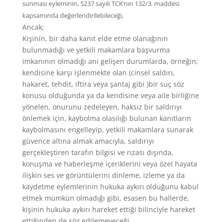
sunması eyleminin, 5237 sayılı TCK’nın 132/3. maddesi
kapsamında değerlendirilebileceği,
Ancak;
Kişinin, bir daha kanıt elde etme olanağının
bulunmadığı ve yetkili makamlara başvurma
imkanının olmadığı ani gelişen durumlarda, örneğin;
kendisine karşı işlenmekte olan (cinsel saldırı,
hakaret, tehdit, iftira veya şantaj gibi )bir suç söz
konusu olduğunda ya da kendisine veya aile birliğine
yönelen, onurunu zedeleyen, haksız bir saldırıyı
önlemek için, kaybolma olasılığı bulunan kanıtların
kaybolmasını engelleyip, yetkili makamlara sunarak
güvence altına almak amacıyla, saldırıyı
gerçekleştiren tarafın bilgisi ve rızası dışında,
konuşma ve haberleşme içeriklerini veya özel hayata
ilişkin ses ve görüntülerini dinleme, izleme ya da
kaydetme eylemlerinin hukuka aykırı olduğunu kabul
etmek mümkün olmadığı gibi, esasen bu hallerde,
kişinin hukuka aykırı hareket ettiği bilinciyle hareket
ettiğinden de söz edilemeyeceği,