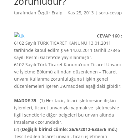
zorunludur?
tarafından
Özgür Eralp
|
Kas 25, 2013
|
soru-cevap
CEVAP 160 :
6102 Sayılı TÜRK TİCARET KANUNU 13.01.2011
tarihinde kabul edilmiş ve 14.02.2011 tarihli 27846
sayılı Resmi Gazete’de yayınlanmıştır.
6102 Sayılı Türk Ticaret Kanunu’nun Ticaret Unvanı
ve İşletme Bölümü altından düzenlenen – Ticaret
unvanı Kullanma zorunluluğuna ilişkin genel
düzenlemeleri içeren 39.maddesi aşağıdaki gibidir:
MADDE 39
–
(1)
Her tacir, ticari işletmesine ilişkin
işlemleri, ticaret unvanıyla yapmak ve işletmesiyle
ilgili senetlerle diğer belgeleri bu unvan altında
imzalamak zorundadır.
(2)
(Değişik birinci cümle: 26/6/2012-6335/6 md.)
Tescil edilen ticaret unvanı, ticari işletmenin