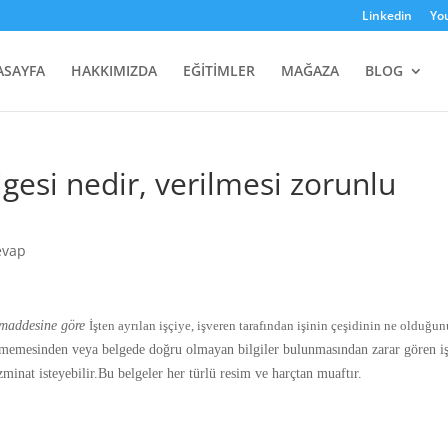
Linkedin
Yo
ASAYFA
HAKKIMIZDA
EĞİTİMLER
MAĞAZA
BLOG
esi nedir, verilmesi zorunlu
evap
8.maddesine göre
İşten ayrılan işçiye, işveren tarafından işinin çeşidinin ne olduğu
lmemesinden veya belgede doğru olmayan bilgiler bulunmasından zarar gören iş
zminat isteyebilir.
Bu belgeler her türlü resim ve harçtan muaftır.