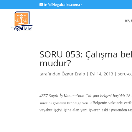
info@legaltalks.com.tr
AN
SORU 053: Çalışma belg
mudur?
tarafından
Özgür Eralp
|
Eyl 14, 2013
|
soru-c
4857 Sayılı İş Kanunu’nun Çalışma belgesi başlıklı 2
süresini gösteren bir belge verilir.
Belgenin vaktinde veri
veyahut işçiyi işine alan yeni işveren eski işverenden ta