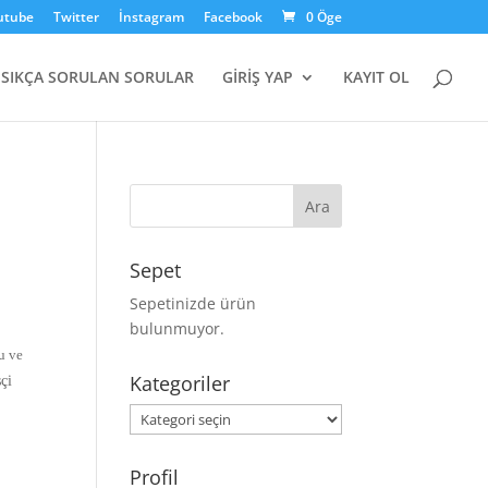
utube
Twitter
İnstagram
Facebook
0 Öge
SIKÇA SORULAN SORULAR
GİRİŞ YAP
KAYIT OL
Sepet
Sepetinizde ürün
bulunmuyor.
nu ve
Kategoriler
çi
Kategoriler
Profil