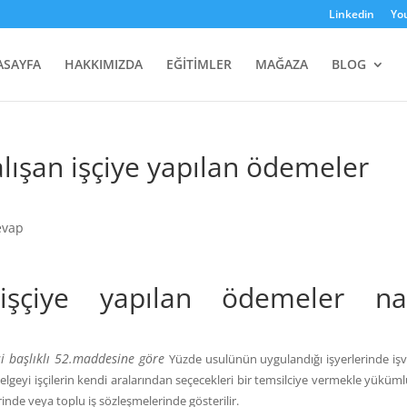
Linkedin
Yo
ASAYFA
HAKKIMIZDA
EĞİTİMLER
MAĞAZA
BLOG
lışan işçiye yapılan ödemeler
evap
işçiye yapılan ödemeler nas
si başlıklı 52.maddesine göre
Yüzde usulünün uygulandığı işyerlerinde işv
lgeyi işçilerin kendi aralarından seçecekleri bir temsilciye vermekle yüküm
rinde veya toplu iş sözleşmelerinde gösterilir.