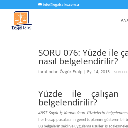
info@legaltalks.com.tr
AN
SORU 076: Yüzde ile ça
nasıl belgelendirilir?
tarafından
Özgür Eralp
|
Eyl 14, 2013
|
soru-c
Yüzde ile çalışan 
belgelendirilir?
4857 Sayılı İş Kanunu’nun Yüzdelerin belgelenme
her hesap pusulasının genel toplamını gösteren bir be
Bu belgelerin şekli ve uygulama usulleri iş sözleşmele