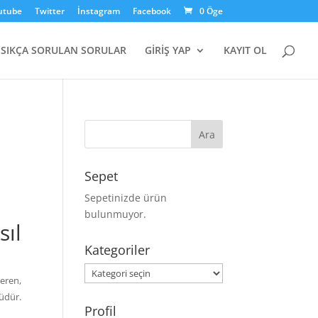
utube
Twitter
İnstagram
Facebook
0 Öge
SIKÇA SORULAN SORULAR
GİRİŞ YAP
KAYIT OL
Sepet
Sepetinizde ürün
bulunmuyor.
ıl
Kategoriler
Kategoriler
eren,
lüdür.
Profil