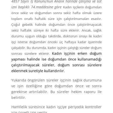
4857 Sayılı İş Kanunu’nun Analık halinde çalışma ve süt
izni başlıklı 74.maddesine göre
Kadın işçilerin doğumdan
önce sekiz ve doğumdan sonra sekiz hafta olmak üzere
toplam onaltı haftalık süre için çalıştırılmamaları esastır.
Çoğul gebelik halinde doğumdan önce çalıştırılmayacak
sekiz haftalık süreye iki hafta süre eklenir. Ancak, sağlık
durumu uygun olduğu takdirde, doktorun onayı ile kadın
işçi isterse doğumdan önceki üç haftaya kadar işyerinde
çalışabilir. Bu durumda, kadın işçinin çalıştığı süreler doğum
Kadın işçinin erken doğum
sonrası sürelere eklenir.
yapması halinde ise doğumdan önce kullanamadığı
çalıştırılmayacak süreler, doğum sonrası sürelere
eklenmek suretiyle kullandırılır.
Yukarıda öngörülen süreler işçinin sağlık durumuna
ve işin özelliğine göre doğumdan önce ve sonra
gerekirse artırılabilir. Bu süreler hekim raporu ile
belirtilir.
Hamilelik süresince kadın işçiye periyodik kontroller
için ücretli izin verilir.