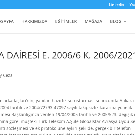
Linkedin
Yo
ASAYFA
HAKKIMIZDA
EĞİTİMLER
MAĞAZA
BLOG
A DAİRESİ E. 2006/6 K. 2006/202
ay Ceza
 ve arkadaşları’nin, yapılan hazırlık soruşturması sonucunda Ankara
04 tarihli ve 2004/72793-47097 sayılı takipsizlik kararına yönelik
emesi Başkanlığınca verilen 19/04/2005 tarihli ve 2005/523, değişik i
mına göre, müşteki Türk Telekom A.Ş.ile Globalstar Avrasya Uydu S
tı sözleşmesi ve ek protokolüne aykırı şekilde, gerçek bir telefon