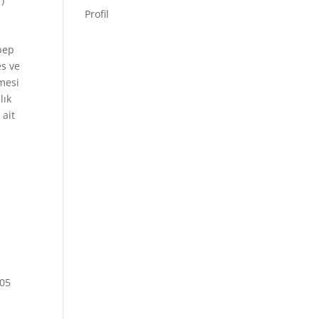
)
Profil
n
ebep
es ve
şmesi
lık
 ait
t
005