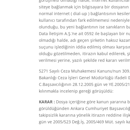
görüşmesi olmadığı halde, internet kullanıcıları
siteye bağlanmak için bilgisayara bir dosyanın 
normal internet ( dial-up ) bağlantısının kesi
kullanıcı tarafından fark edilmemesi nedeniyle
olunduğu, bu yeni bağlantının ise sanıkların b
Data İletişim A.Ş.’ne ait 0592 ile başlayan bi
olmadığı halde, adı geçen şirketin haksız kazan
suçunu işlediğinin iddia edilmiş olması karşıs
olduğu gözetilmeden, itirazın kabul edilerek, ş
verilmesi yerine, yazılı şekilde red kararı veri
5271 Sayılı Ceza Muhakemesi Kanunu’nun 309.
Bakanlığı Ceza İşleri Genel Müdürlüğü ifadeli 0
C.Başsavcılığının 28.12.2005 gün ve YE.2005/21
kılınmakla incelenip gereği görüşüldü:
KARAR :
Dosya içeriğine göre kanun yararına
görüldüğünden Ankara Cumhuriyet Başsavcılığı
takipsizlik kararına yönelik itirazın reddine i
gün ve 2005/523 Değ.İş, 2005/469 Müt. sayılı ka