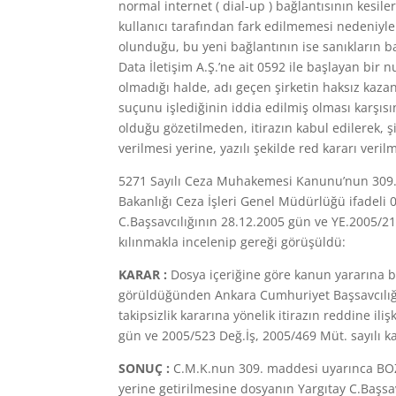
normal internet ( dial-up ) bağlantısının kesi
kullanıcı tarafından fark edilmemesi nedeniyle
olunduğu, bu yeni bağlantının ise sanıkların b
Data İletişim A.Ş.’ne ait 0592 ile başlayan bi
olmadığı halde, adı geçen şirketin haksız kazan
suçunu işlediğinin iddia edilmiş olması karşıs
olduğu gözetilmeden, itirazın kabul edilerek, ş
verilmesi yerine, yazılı şekilde red kararı veri
5271 Sayılı Ceza Muhakemesi Kanunu’nun 309.
Bakanlığı Ceza İşleri Genel Müdürlüğü ifadeli 0
C.Başsavcılığının 28.12.2005 gün ve YE.2005/21
kılınmakla incelenip gereği görüşüldü:
KARAR :
Dosya içeriğine göre kanun yararına
görüldüğünden Ankara Cumhuriyet Başsavcılığı
takipsizlik kararına yönelik itirazın reddine i
gün ve 2005/523 Değ.İş, 2005/469 Müt. sayılı ka
SONUÇ :
C.M.K.nun 309. maddesi uyarınca BOZ
yerine getirilmesine dosyanın Yargıtay C.Başsav