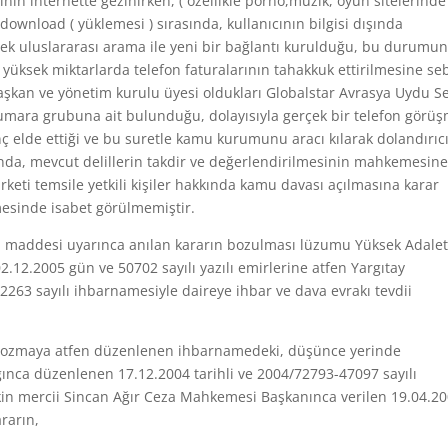
nın internette gezinirken, ( özellikle porno,müzik, oyun sitelerinde 
download ( yüklemesi ) sırasında, kullanıcının bilgisi dışında
lerek uluslararası arama ile yeni bir bağlantı kurulduğu, bu durumu
 yüksek miktarlarda telefon faturalarının tahakkuk ettirilmesine s
aşkan ve yönetim kurulu üyesi oldukları Globalstar Avrasya Uydu S
r numara grubuna ait bulunduğu, dolayısıyla gerçek bir telefon görü
ç elde ettiği ve bu suretle kamu kurumunu aracı kılarak dolandırıcı
ında, mevcut delillerin takdir ve değerlendirilmesinin mahkemesine
irketi temsile yetkili kişiler hakkında kamu davası açılmasına karar
lmesinde isabet görülmemiştir.
 maddesi uyarınca anılan kararın bozulması lüzumu Yüksek Adale
2.12.2005 gün ve 50702 sayılı yazılı emirlerine atfen Yargıtay
2263 sayılı ihbarnamesiyle daireye ihbar ve dava evrakı tevdii
 bozmaya atfen düzenlenen ihbarnamedeki, düşünce yerinde
nca düzenlenen 17.12.2004 tarihli ve 2004/72793-47097 sayılı
lişkin mercii Sincan Ağır Ceza Mahkemesi Başkanınca verilen 19.04.2
rarın,