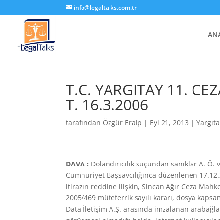
info@legaltalks.com.tr
AN
T.C. YARGITAY 11. CEZ
T. 16.3.2006
tarafından
Özgür Eralp
|
Eyl 21, 2013
|
Yargıt
DAVA :
Dolandırıcılık suçundan sanıklar A. Ö.
Cumhuriyet Başsavcılığınca düzenlenen 17.12.20
itirazın reddine ilişkin, Sincan Ağır Ceza Mahk
2005/469 müteferrik sayılı kararı, dosya kapsa
Data İletişim A.Ş. arasında imzalanan arabağlan