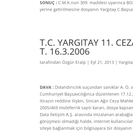
SONUÇ :
C.M.K.nun 309. maddesi uyarınca BOZ
yerine getirilmesine dosyanın Yargıtay C.Başsav
T.C. YARGITAY 11. CEZ
T. 16.3.2006
tarafından
Özgür Eralp
|
Eyl 21, 2013
|
Yargıt
DAVA :
Dolandırıcılık suçundan sanıklar A. Ö.
Cumhuriyet Başsavcılığınca düzenlenen 17.12.20
itirazın reddine ilişkin, Sincan Ağır Ceza Mahk
2005/469 müteferrik sayılı kararı, dosya kapsa
Data İletişim A.Ş. arasında imzalanan arabağlan
görüşmesi olmadığı halde, internet kullanıcıları
siteye bağlanmak için bilgisayara bir dosyanın 