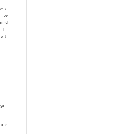
n
ebep
es ve
şmesi
lık
 ait
t
005
inde