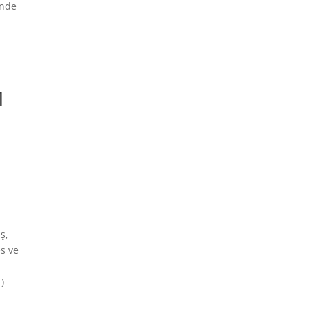
inde
1
ş,
es ve
)