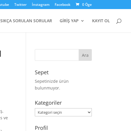
utube
Twitter
İnstagram
Facebook
0 Öge
SIKÇA SORULAN SORULAR
GİRİŞ YAP
KAYIT OL
1
Sepet
Sepetinizde ürün
bulunmuyor.
Kategoriler
ş,
Kategoriler
es ve
Profil