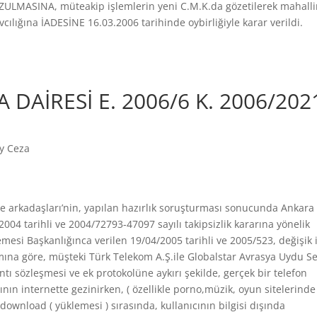
ULMASINA, müteakip işlemlerin yeni C.M.K.da gözetilerek mahall
cılığına İADESİNE 16.03.2006 tarihinde oybirliğiyle karar verildi.
A DAİRESİ E. 2006/6 K. 2006/202
ay Ceza
 ve arkadaşları’nin, yapılan hazırlık soruşturması sonucunda Ankara
04 tarihli ve 2004/72793-47097 sayılı takipsizlik kararına yönelik
emesi Başkanlığınca verilen 19/04/2005 tarihli ve 2005/523, değişik i
mına göre, müşteki Türk Telekom A.Ş.ile Globalstar Avrasya Uydu S
tı sözleşmesi ve ek protokolüne aykırı şekilde, gerçek bir telefon
nın internette gezinirken, ( özellikle porno,müzik, oyun sitelerinde 
download ( yüklemesi ) sırasında, kullanıcının bilgisi dışında