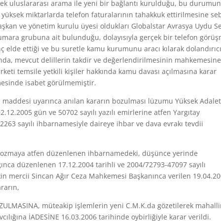
lerek uluslararası arama ile yeni bir bağlantı kurulduğu, bu durumu
 yüksek miktarlarda telefon faturalarının tahakkuk ettirilmesine s
aşkan ve yönetim kurulu üyesi oldukları Globalstar Avrasya Uydu S
r numara grubuna ait bulunduğu, dolayısıyla gerçek bir telefon görü
ç elde ettiği ve bu suretle kamu kurumunu aracı kılarak dolandırıcı
ında, mevcut delillerin takdir ve değerlendirilmesinin mahkemesine
irketi temsile yetkili kişiler hakkında kamu davası açılmasına karar
lmesinde isabet görülmemiştir.
 maddesi uyarınca anılan kararın bozulması lüzumu Yüksek Adale
2.12.2005 gün ve 50702 sayılı yazılı emirlerine atfen Yargıtay
2263 sayılı ihbarnamesiyle daireye ihbar ve dava evrakı tevdii
 bozmaya atfen düzenlenen ihbarnamedeki, düşünce yerinde
nca düzenlenen 17.12.2004 tarihli ve 2004/72793-47097 sayılı
lişkin mercii Sincan Ağır Ceza Mahkemesi Başkanınca verilen 19.04.2
rarın,
ULMASINA, müteakip işlemlerin yeni C.M.K.da gözetilerek mahall
cılığına İADESİNE 16.03.2006 tarihinde oybirliğiyle karar verildi.