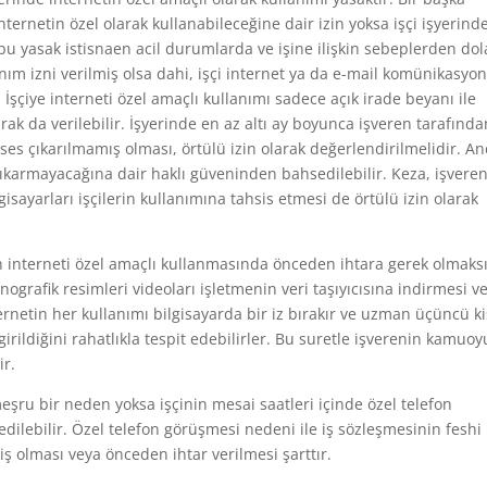
internetin özel olarak kullanabileceğine dair izin yoksa işçi işyerind
bu yasak istisnaen acil durumlarda ve işine ilişkin sebeplerden dol
anım izni verilmiş olsa dahi, işçi internet ya da e-mail komünikasyo
 İşçiye interneti özel amaçlı kullanımı sadece açık irade beyanı ile
arak da verilebilir. İşyerinde en az altı ay boyunca işveren tarafında
es çıkarılmamış olması, örtülü izin olarak değerlendirilmelidir. A
 çıkarmayacağına dair haklı güveninden bahsedilebilir. Keza, işvere
isayarları işçilerin kullanımına tahsis etmesi de örtülü izin olarak
n interneti özel amaçlı kullanmasında önceden ihtara gerek olmaks
rnografik resimleri videoları işletmenin veri taşıyıcısına indirmesi v
ernetin her kullanımı bilgisayarda bir iz bırakır ve uzman üçüncü ki
irildiğini rahatlıkla tespit edebilirler. Bu suretle işverenin kamuoy
ir.
meşru bir neden yoksa işçinin mesai saatleri içinde özel telefon
ilebilir. Özel telefon görüşmesi nedeni ile iş sözleşmesinin feshi 
ş olması veya önceden ihtar verilmesi şarttır.