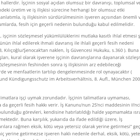
allerdir. İşçinin sosyal açıdan olumsuz bir davranışı, toplumsal v
eki üretim ve iş ilişkisi sürecine herhangi bir olumsuz etki
anlatımla, iş ilişkisinin sürdürülmesinin işveren açısından önemli 
mlarda, fesih için geçerli nedenin bulunduğu kabul edilmelidir.
 işçinin sözleşmesel yükümlülüklerini mutlaka kasıtlı ihlal etmesi 
ün ihlal edilerek ihmali davranış ile ihlali geçerli fesih nedeni
23, Kılıçoğlu/Şenocak’tan naklen, İş Güvencesi Hukuku, s.360 ). Buna
ları, kural olarak işverene işçinin davranışlarına dayanarak sözle
zleşmesinin feshinden sonra iş ilişkisinin arz edebileceği
erde ve menfaatlerin tartılıp dengelenmesinde rol oynayacaktır (
g und Kündigungsschutz im Arbeitsverhältnis, 8. Aufl., München 200
limatlara işçi uymak zorundadır. İşçinin talimatlara uymaması,
da geçerli fesih hakkı verir. İş Kanunu’nun 25’nci maddesinin II’nc
i bulunduğu görevleri, kendisine hatırlatıldığı halde yapmamakta ısr
mektedir. Buna karşılık, yukarıda da ifade edildiği üzere, İş
rılara rağmen eksik, kötü veya yetersiz olarak yerine getirmesi” geç
hiç yerine getirmezse işveren haklı nedenle derhal, eksik, kötü, yete