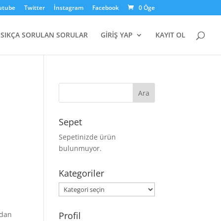
utube
Twitter
İnstagram
Facebook
0 Öge
SIKÇA SORULAN SORULAR
GİRİŞ YAP
KAYIT OL
Sepet
Sepetinizde ürün
bulunmuyor.
Kategoriler
Kategoriler
ndan
Profil