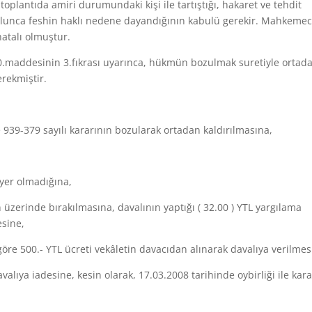
oplantıda amiri durumundaki kişi ile tartıştığı, hakaret ve tehdit
e olunca feshin haklı nedene dayandığının kabulü gerekir. Mahkeme
hatalı olmuştur.
 20.maddesinin 3.fıkrası uyarınca, hükmün bozulmak suretiyle ortad
erekmiştir.
939-379 sayılı kararının bozularak ortadan kaldırılmasına,
yer olmadığına,
üzerinde bırakılmasına, davalının yaptığı ( 32.00 ) YTL yargılama
esine,
öre 500.- YTL ücreti vekâletin davacıdan alınarak davalıya verilmes
valıya iadesine, kesin olarak, 17.03.2008 tarihinde oybirliği ile kara