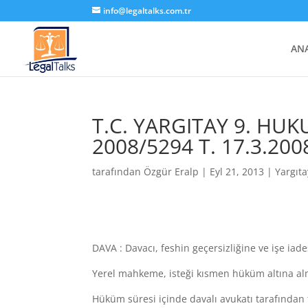
info@legaltalks.com.tr
AN
T.C. YARGITAY 9. HUKU
2008/5294 T. 17.3.200
tarafından
Özgür Eralp
|
Eyl 21, 2013
|
Yargıt
DAVA : Davacı, feshin geçersizliğine ve işe iade
Yerel mahkeme, isteği kısmen hüküm altına alm
Hüküm süresi içinde davalı avukatı tarafından 