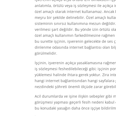
anlatımla, örtülü veya iş sözleşmesi ile açıkça 
özel amaçlı olarak internet kullanamaz. Ancak 
meşru bir şekilde delinebilir. Özel amaçlı kull
sisteminin sınırsız kullanımına mezun değildir.
verilmesi şart değildir. Bu yönde izin örtülü ol
özel amaçlı kullanımın farkedilmesine rağmen s
bu surette işçinin, işverenin gelecekte de ses
dinlenme odasında internet bağlantısı olan bilg
görülmelidir.
İşçinin, işverenin açıkça yasaklamasına rağme
iş sözleşmesi feshedilebileceği gibi; işçinin po
yüklemesi halinde ihtara gerek yoktur. Zira int
hangi internet bağlantısından hangi sayfalara g
nezdindeki şöhreti önemli ölçüde zarar görebil
Acil durumlarda ve işine ilişkin sebepler gibi 
görüşmesi yapması geçerli fesih nedeni kabul ed
bu konudaki yasağın daha önce işçiye bildirilmi