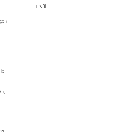
Profil
eçen
ile
ğu,
ş
yen