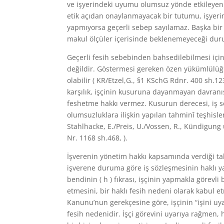
ve işyerindeki uyumu olumsuz yönde etkileyen h
etik açıdan onaylanmayacak bir tutumu, işyerind
yapmıyorsa geçerli sebep sayılamaz. Başka bir 
makul ölçüler içerisinde beklenemeyeceği duru
Geçerli fesih sebebinden bahsedilebilmesi için,
değildir. Göstermesi gereken özen yükümlülüğün
olabilir ( KR/Etzel,G., §1 KSchG Rdnr. 400 sh.1
karşılık, işçinin kusuruna dayanmayan davranış
feshetme hakkı vermez. Kusurun derecesi, iş sö
olumsuzluklara ilişkin yapılan tahminî teşhisl
Stahlhacke, E./Preis, U./Vossen, R., Kündigun
Nr. 1168 sh.468, ).
İşverenin yönetim hakkı kapsamında verdiği ta
işverene duruma göre iş sözleşmesinin haklı ya 
bendinin ( h ) fıkrası, işçinin yapmakla görevl
etmesini, bir haklı fesih nedeni olarak kabul et
Kanunu’nun gerekçesine göre, işçinin “işini uya
fesih nedenidir. İşçi görevini uyarıya rağmen, 