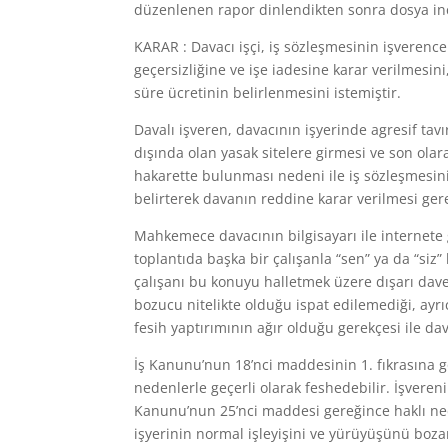
düzenlenen rapor dinlendikten sonra dosya in
KARAR : Davacı işçi, iş sözleşmesinin işverence
geçersizliğine ve işe iadesine karar verilmesi
süre ücretinin belirlenmesini istemiştir.
Davalı işveren, davacının işyerinde agresif ta
dışında olan yasak sitelere girmesi ve son olar
hakarette bulunması nedeni ile iş sözleşmesini
belirterek davanın reddine karar verilmesi ger
Mahkemece davacının bilgisayarı ile internete 
toplantıda başka bir çalışanla “sen” ya da “siz” 
çalışanı bu konuyu halletmek üzere dışarı dave
bozucu nitelikte olduğu ispat edilemediği, ayrı
fesih yaptırımının ağır olduğu gerekçesi ile da
İş Kanunu’nun 18’nci maddesinin 1. fıkrasına g
nedenlerle geçerli olarak feshedebilir. İşverenin
Kanunu’nun 25’nci maddesi gereğince haklı ne
işyerinin normal işleyişini ve yürüyüşünü boza