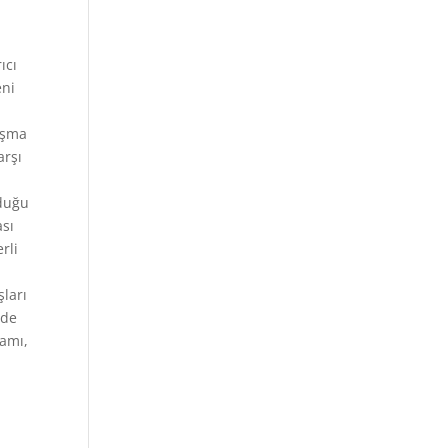
ıcı
eni
lışma
arşı
nduğu
ası
rli
şları
nde
tamı,