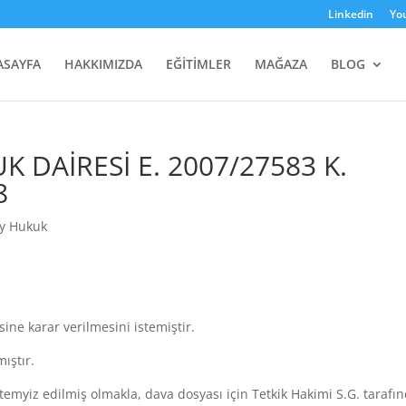
Linkedin
Yo
ASAYFA
HAKKIMIZDA
EĞİTİMLER
MAĞAZA
BLOG
K DAİRESİ E. 2007/27583 K.
8
ay Hukuk
sine karar verilmesini istemiştir.
ıştır.
temyiz edilmiş olmakla, dava dosyası için Tetkik Hakimi S.G. tarafı