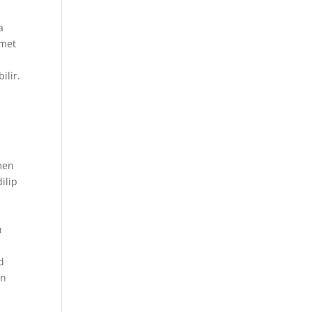
a
zmet
ilir.
ğmen
ilip
ı
d
un