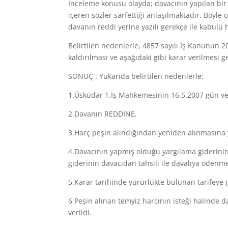
İnceleme konusu olayda; davacının yapılan bir t
içeren sözler sarfettiği anlaşılmaktadır. Böyl
davanın reddi yerine yazılı gerekçe ile kabulü 
Belirtilen nedenlerle, 4857 sayılı İş Kanunun
kaldırılması ve aşağıdaki gibi karar verilmesi g
SONUÇ : Yukarıda belirtilen nedenlerle;
1.Üsküdar 1.İş Mahkemesinin 16.5.2007 gün ve 
2.Davanın REDDİNE,
3.Harç peşin alındığından yeniden alınmasına 
4.Davacının yapmış olduğu yargılama giderinin 
giderinin davacıdan tahsili ile davalıya ödenm
5.Karar tarihinde yürürlükte bulunan tarifeye g
6.Peşin alınan temyiz harcının isteği halinde da
verildi.