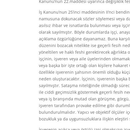
Kanunu’nun 22.maddesi uyarınca değişiklik fe
İş Kanunu’nun 25’inci maddesinin II’nci bendinin
namusuna dokunacak sözler söylemesi veya davr
asılsız ihbar ve isnatlarda bulunması veya işçi
olarak sayılmıştır. Böyle durumlarda işçi, ana
açıklama özgürlüğüne dayanamaz. Buna karşılık 
düzenini bozacak nitelikte ise geçerli fesih ned
yöneltilen ve haklı feshi gerektirecek ağırlıkta
işçinin, işveren veya aile üyelerinden olmamakl
veya başka bir işte ortağı olan kişilere hakaret
özellikle işverenin şahsının önemli olduğu küç
neden oluşturacaktır. İşçinin, işverenin başka 
sayılmıştır. Sataşma niteliğinde olmadığı sürece
ile ciddi geçimsizlik göstermek geçerli fesih ne
veya iş branşında mutad olan görüşme, görgü, 
işveren tarafından provake edilme gibi durum
bulundurulmalıdır. Yapıcı ve objektif ölçüler içer
bozukluk ya da uygunsuzluklara ilişkin eleştir
İşverenin açıkça veya örtülü izni olmaksızın işy