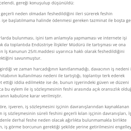
celendi, gereği konuşulup düşünüldü:
 geçerli neden olmadan feshedildiğini ileri sürerek feshin
ni, işe başlatılmama halinde ödenmesi gereken tazminat ile boşta g
vırlarda bulunması, işini tam anlamıyla yapmaması ve internete işi
ak da toplantıda Endüstriye İlişkiler Müdürü ile tartışması ve ona
n İş Kanunun 25/II.maddesi uyarınca haklı olarak feshedildiğini
ektiğini savunmuştur.
girdiği ve zaman harcadığının kanıtlanmadığı, davacının iş nedeni 
hitabının kullanılması nedeni ile tartıştığı, toplantıyı terk ederek
t ettiği iddia edilmekte ise de, bunun işyerindeki güven ve düzeni
ca bu eylem ile iş sözleşmesinin feshi arasında açık oransızlık oldu
vanın kabulüne karar verilmiştir.
öre, işveren, iş sözleşmesini işçinin davranışlarından kaynaklanan
 iş sözleşmesinin süreli feshini geçerli kılan işçinin davranışları, İ
denle derhal feshe neden olacak ağırlıkta bulunmamakla birlikte
n, iş görme borcunun gerektiği şekilde yerine getirilmesini engelle