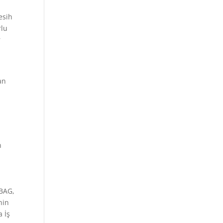
esih
rlu
r
an
n
 BAG,
nin
a İş