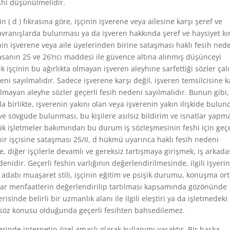
shi düşünülmelidir.
 ( d ) fıkrasına göre, işçinin işverene veya ailesine karşı şeref ve
anışlarda bulunması ya da işveren hakkında şeref ve haysiyet kır
nin işverene veya aile üyelerinden birine sataşması haklı fesih ned
yasanın 25 ve 26’ncı maddesi ile güvence altına alınmış düşünceyi
işçinin bu ağırlıkta olmayan işveren aleyhine sarfettiği sözler ça
eni sayılmalıdır. Sadece işverene karşı değil, işveren temsilcisine k
 olmayan aleyhe sözler geçerli fesih nedeni sayılmalıdır. Bunun gibi,
a birlikte, işverenin yakını olan veya işverenin yakın ilişkide bulu
 ve sövgüde bulunması, bu kişilere asılsız bildirim ve isnatlar yapm
ük işletmeler bakımından bu durum iş sözleşmesinin feshi için geçe
bir işçisine sataşması 25/II, d hükmü uyarınca haklı fesih nedeni
, diğer işçilerle devamlı ve gereksiz tartışmaya girişmek, iş arkada
denidir. Geçerli feshin varlığının değerlendirilmesinde, ilgili işyeri
adabı muaşaret stili, işçinin eğitim ve psişik durumu, konuşma or
lar menfaatlerin değerlendirilip tartılması kapsamında gözönünde
isinde belirli bir uzmanlık alanı ile ilgili eleştiri ya da işletmedeki
i söz konusu olduğunda geçerli fesihten bahsedilemez.
erinde internetin özel amaçlı olarak kullanımı yasaktır. Bir başka