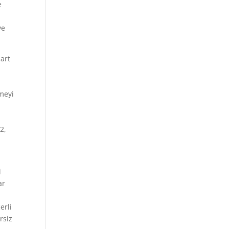
e
ve
şart
şmeyi
2,
i
ar
erli
rsiz