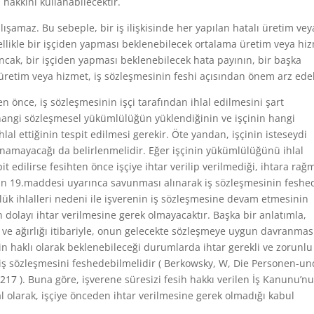
h hakkını kullanabilecektir.
lışamaz. Bu sebeple, bir iş ilişkisinde her yapılan hatalı üretim vey
ellikle bir işçiden yapması beklenebilecek ortalama üretim veya hi
ncak, bir işçiden yapması beklenebilecek hata payının, bir başka
 üretim veya hizmet, iş sözleşmesinin feshi açısından önem arz edeb
n önce, iş sözleşmesinin işçi tarafından ihlal edilmesini şart
hangi sözleşmesel yükümlülüğün yüklendiğinin ve işçinin hangi
l ettiğinin tespit edilmesi gerekir. Öte yandan, işçinin isteseydi
namayacağı da belirlenmelidir. Eğer işçinin yükümlülüğünü ihlal
 edilirse fesihten önce işçiye ihtar verilip verilmediği, ihtara ra
un 19.maddesi uyarınca savunması alınarak iş sözleşmesinin feshed
lük ihlalleri nedeni ile işverenin iş sözleşmesine devam etmesinin
dolayı ihtar verilmesine gerek olmayacaktır. Başka bir anlatımla,
ü ve ağırlığı itibariyle, onun gelecekte sözleşmeye uygun davranmas
in haklı olarak beklenebileceği durumlarda ihtar gerekli ve zorunlu
n iş sözleşmesini feshedebilmelidir ( Berkowsky, W, Die Personen-un
17 ). Buna göre, işverene süresizi fesih hakkı verilen İş Kanunu’n
l olarak, işçiye önceden ihtar verilmesine gerek olmadığı kabul