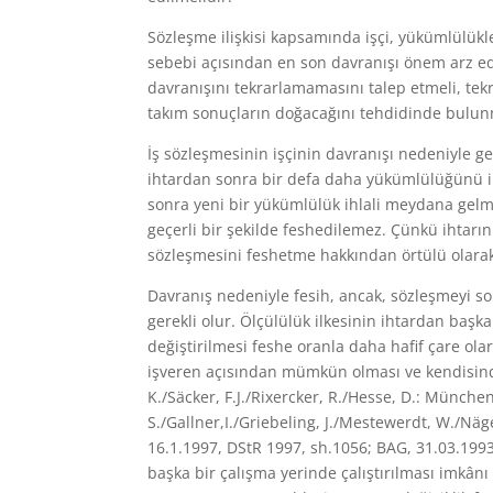
Sözleşme ilişkisi kapsamında işçi, yükümlülükler
sebebi açısından en son davranışı önem arz eder
davranışını tekrarlamamasını talep etmeli, tekra
takım sonuçların doğacağını tehdidinde bulun
İş sözleşmesinin işçinin davranışı nedeniyle geç
ihtardan sonra bir defa daha yükümlülüğünü ihl
sonra yeni bir yükümlülük ihlali meydana gelm
geçerli bir şekilde feshedilemez. Çünkü ihtarın
sözleşmesini feshetme hakkından örtülü olara
Davranış nedeniyle fesih, ancak, sözleşmeyi s
gerekli olur. Ölçülülük ilkesinin ihtardan başka
değiştirilmesi feshe oranla daha hafif çare ol
işveren açısından mümkün olması ve kendisind
K./Säcker, F.J./Rixercker, R./Hesse, D.: Münch
S./Gallner,I./Griebeling, J./Mestewerdt, W./Näge
16.1.1997, DStR 1997, sh.1056; BAG, 31.03.1993,
başka bir çalışma yerinde çalıştırılması imkânı 