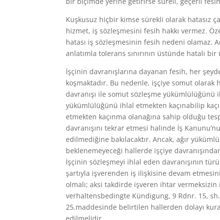
bir biçimde yerine getirirse süreli, geçerli fesi
Kuşkusuz hiçbir kimse sürekli olarak hatasız ça
hizmet, iş sözleşmesini fesih hakkı vermez. Öz
hatası iş sözleşmesinin fesih nedeni olamaz. A
anlatımla tolerans sınırının üstünde hatalı bir
İşçinin davranışlarına dayanan fesih, her şeyde
koşmaktadır. Bu nedenle, işçiye somut olarak 
davranışı ile somut sözleşme yükümlülüğünü ihla
yükümlülüğünü ihlal etmekten kaçınabilip kaçı
etmekten kaçınma olanağına sahip olduğu tespit
davranışını tekrar etmesi halinde İş Kanunu’n
edilmediğine bakılacaktır. Ancak, ağır yükümlü
beklenemeyeceği hallerde işçiye davranışından 
İşçinin sözleşmeyi ihlal eden davranışının tür
şartıyla işverenden iş ilişkisine devam etmesin
olmalı; aksi takdirde işveren ihtar vermeksizi
verhaltensbedingte Kündigung, 9 Rdnr. 15, sh.2
25.maddesinde belirtilen hallerden dolayı kura
edilmelidir.