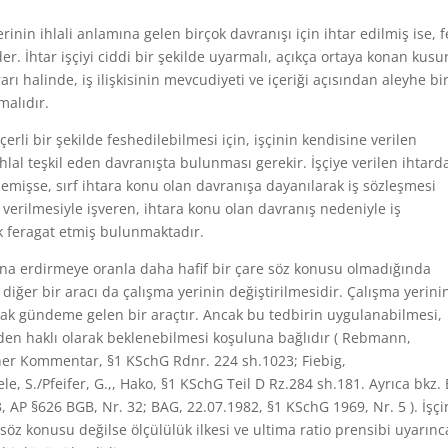
inin ihlali anlamına gelen birçok davranışı için ihtar edilmiş ise, f
. İhtar işçiyi ciddi bir şekilde uyarmalı, açıkça ortaya konan kusu
rı halinde, iş ilişkisinin mevcudiyeti ve içeriği açısından aleyhe bi
malıdır.
erli bir şekilde feshedilebilmesi için, işçinin kendisine verilen
al teşkil eden davranışta bulunması gerekir. İşçiye verilen ihtard
emişse, sırf ihtara konu olan davranışa dayanılarak iş sözleşmesi
 verilmesiyle işveren, ihtara konu olan davranış nedeniyle iş
k feragat etmiş bulunmaktadır.
ona erdirmeye oranla daha hafif bir çare söz konusu olmadığında
 diğer bir aracı da çalışma yerinin değiştirilmesidir. Çalışma yerini
arak gündeme gelen bir araçtır. Ancak bu tedbirin uygulanabilmesi,
en haklı olarak beklenebilmesi koşuluna bağlıdır ( Rebmann,
ener Kommentar, §1 KSchG Rdnr. 224 sh.1023; Fiebig,
le, S./Pfeifer, G.,, Hako, §1 KSchG Teil D Rz.284 sh.181. Ayrıca bkz.
 AP §626 BGB, Nr. 32; BAG, 22.07.1982, §1 KSchG 1969, Nr. 5 ). İşçi
söz konusu değilse ölçülülük ilkesi ve ultima ratio prensibi uyarınc