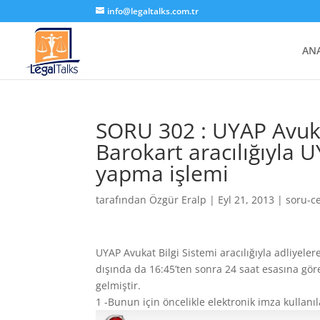
info@legaltalks.com.tr
AN
SORU 302 : UYAP Avukat
Barokart aracılığıyla
yapma işlemi
tarafından
Özgür Eralp
|
Eyl 21, 2013
|
soru-c
UYAP Avukat Bilgi Sistemi aracılığıyla adliyele
dışında da 16:45’ten sonra 24 saat esasına g
gelmiştir.
1 -Bunun için öncelikle elektronik imza kullanıl