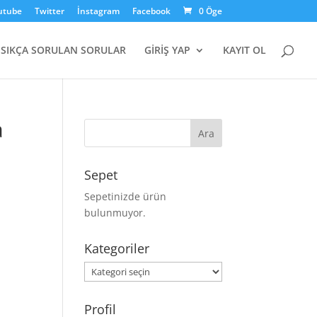
utube
Twitter
İnstagram
Facebook
0 Öge
SIKÇA SORULAN SORULAR
GİRİŞ YAP
KAYIT OL
a
Sepet
Sepetinizde ürün
bulunmuyor.
Kategoriler
Kategoriler
Profil