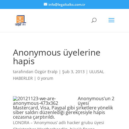
info@legaltalks.com.tr
Anonymous üyelerine
hapis
tarafından
Özgür Eralp
|
Şub 3, 2013
|
ULUSAL
HABERLER
|
0 yorum
Anonymous’un 2
üyesi
Mastercard, Visa, Paypal gibi şirketlere yönelik
siber saldırı düzenlediği gerekçesiyle hapis
cezasına çarptırıldı.
LONDRA – ‘Anonymous’ adlı hacker grubu üyesi