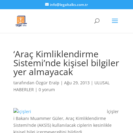
info@legaltalks.com.tr
‘Araç Kimliklendirme
Sistemi’nde kişisel bilgiler
yer almayacak
tarafından
Özgür Eralp
|
Ağu 29, 2013
|
ULUSAL
HABERLER
|
0 yorum
İçişler
i Bakanı Muammer Güler, Araç Kimliklendirme
Sistemi’nde (AKSİS) kullanılacak ciplerin kesinlikle
kişisel bilgi içermeyeceğini bildirdi.