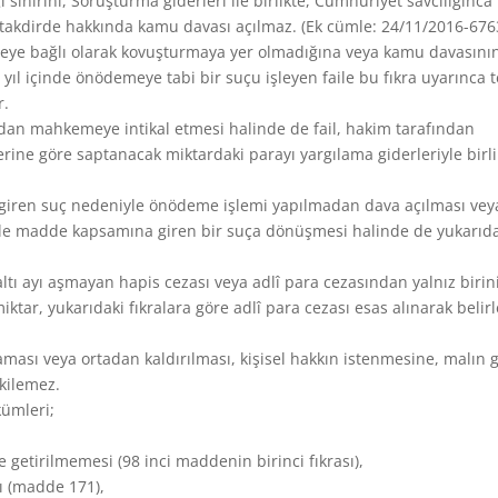
ı sınırını, Soruşturma giderleri ile birlikte, Cumhuriyet savcılığınca
i takdirde hakkında kamu davası açılmaz. (Ek cümle: 24/11/2016-676
meye bağlı olarak kovuşturmaya yer olmadığına veya kamu davasını
yıl içinde önödemeye tabi bir suçu işleyen faile bu fıkra uyarınca t
r.
dan mahkemeye intikal etmesi halinde de fail, hakim tarafından
erine göre saptanacak miktardaki parayı yargılama giderleriyle birli
giren suç nedeniyle önödeme işlemi yapılmadan dava açılması vey
tiyle madde kapsamına giren bir suça dönüşmesi halinde de yukarıd
 altı ayı aşmayan hapis cezası veya adlî para cezasından yalnız birin
ar, yukarıdaki fıkralara göre adlî para cezası esas alınarak belirl
ası veya ortadan kaldırılması, kişisel hakkın istenmesine, malın g
kilemez.
kümleri;
getirilmemesi (98 inci maddenin birinci fıkrası),
sı (madde 171),