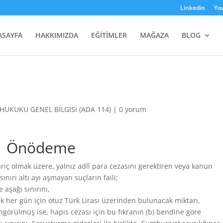
Linkedin
Yo
ASAYFA
HAKKIMIZDA
EĞİTİMLER
MAĞAZA
BLOG
HUKUKU GENEL BİLGİSİ (ADA 114)
|
0 yorum
Önödeme
iç olmak üzere, yalnız adlî para cezasını gerektiren veya kanun
ırı altı ayı aşmayan suçların faili;
 aşağı sınırını,
rak her gün için otuz Türk Lirası üzerinden bulunacak miktarı,
 öngörülmüş ise, hapis cezası için bu fıkranın (b) bendine göre