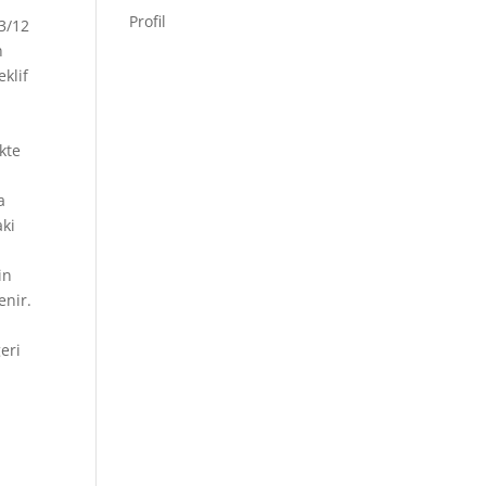
Profil
3/12
n
eklif
kte
a
aki
in
enir.
eri