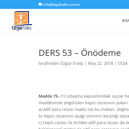
info@legaltalks.com.tr
AN
DERS 53 – Önödeme
tarafından
Özgür Eralp
|
May 22, 2018
|
CEZA 
Madde 75-
(1) Uzlaşma kapsamındaki suçlar har
maddesinde öngörülen hapis cezasının yukarı sın
a) Adlî para cezası maktu ise bu miktarı, değilse
b) Hapis cezasının aşağı sınırının karşılığı ola
c) Hapis cezası ile birlikte adlî para cezası da