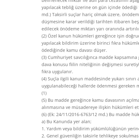
belirlenecek miktar ile adlî para cezasının aşağ
yapılacak tebliğ üzerine on gün içinde ödediğ
md.) Taksirli suçlar hariç olmak üzere, önöde
düşmesine karar verildiği tarihten itibaren beş 
edilecek önödeme miktarı yarı oranında artırılı
(2) Özel kanun hükümleri gereğince işin doğru
yapılacak bildirim üzerine birinci fıkra hüküml
ödediğinde kamu davası düşer.
(3) Cumhuriyet savcılığınca madde kapsamına 
dava konusu fiilin niteliğinin değişmesi sure
fıkra uygulanır.
(4) Suçla ilgili kanun maddesinde yukarı sınırı
uygulanabileceği hallerde ödenmesi gereken mikt
(1)
(5) Bu madde gereğince kamu davasının açılmam
alınmasına ve müsadereye ilişkin hükümleri et
(6) (Ek: 24/11/2016-6763/12 md.) Bu madde hü
a) Bu Kanunda yer alan;
1. Yardım veya bildirim yükümlülüğünün yerine 
2. Genel güvenliğin taksirle tehlikeye sokulma