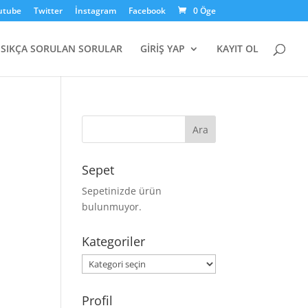
utube
Twitter
İnstagram
Facebook
0 Öge
SIKÇA SORULAN SORULAR
GİRİŞ YAP
KAYIT OL
Sepet
Sepetinizde ürün
bulunmuyor.
Kategoriler
Kategoriler
Profil