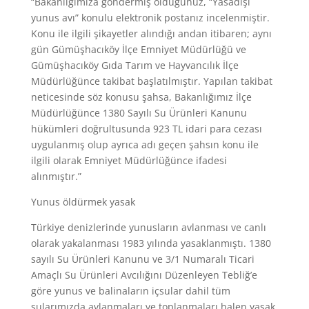
“Bakanlığımıza göndermiş olduğunuz, “Yasadışı
yunus avı” konulu elektronik postanız incelenmiştir.
Konu ile ilgili şikayetler alındığı andan itibaren; aynı
gün Gümüşhacıköy İlçe Emniyet Müdürlüğü ve
Gümüşhacıköy Gıda Tarım ve Hayvancılık İlçe
Müdürlüğünce takibat başlatılmıştır. Yapılan takibat
neticesinde söz konusu şahsa, Bakanlığımız İlçe
Müdürlüğünce 1380 Sayılı Su Ürünleri Kanunu
hükümleri doğrultusunda 923 TL idari para cezası
uygulanmış olup ayrıca adı geçen şahsın konu ile
ilgili olarak Emniyet Müdürlüğünce ifadesi
alınmıştır.”
Yunus öldürmek yasak
Türkiye denizlerinde yunusların avlanması ve canlı
olarak yakalanması 1983 yılında yasaklanmıştı. 1380
sayılı Su Ürünleri Kanunu ve 3/1 Numaralı Ticari
Amaçlı Su Ürünleri Avcılığını Düzenleyen Tebliğ’e
göre yunus ve balinaların içsular dahil tüm
sularımızda avlanmaları ve toplanmaları halen yasak.