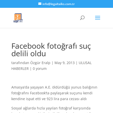
info@legaltalks.com.tr
Facebook fotoğrafı suç
delili oldu
tarafından
Özgür Eralp
|
May 9, 2013
|
ULUSAL
HABERLER
|
0 yorum
Amasya’da yaşayan A.E. öldürdüğü yunus balığının
fotoğrafını Facebook’ta paylaşarak suçunu kendi
kendine ispat etti ve 923 lira para cezası aldı
Sosyal ağlarda hızla yayılan fotoğraf karşısında