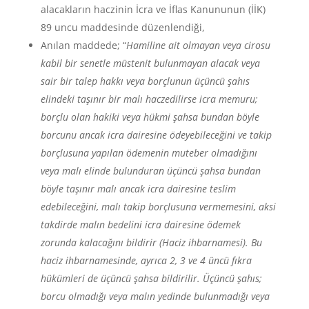
alacakların haczinin İcra ve İflas Kanununun (İİK)
89 uncu maddesinde düzenlendiği,
Anılan maddede; “
Hamiline ait olmayan veya cirosu
kabil bir senetle müstenit bulunmayan alacak veya
sair bir talep hakkı veya borçlunun üçüncü şahıs
elindeki taşınır bir malı haczedilirse icra memuru;
borçlu olan hakiki veya hükmi şahsa bundan böyle
borcunu ancak icra dairesine ödeyebileceğini ve takip
borçlusuna yapılan ödemenin muteber olmadığını
veya malı elinde bulunduran üçüncü şahsa bundan
böyle taşınır malı ancak icra dairesine teslim
edebileceğini, malı takip borçlusuna vermemesini, aksi
takdirde malın bedelini icra dairesine ödemek
zorunda kalacağını bildirir (Haciz ihbarnamesi). Bu
haciz ihbarnamesinde, ayrıca 2, 3 ve 4 üncü fıkra
hükümleri de üçüncü şahsa bildirilir. Üçüncü şahıs;
borcu olmadığı veya malın yedinde bulunmadığı veya