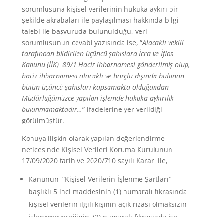
sorumlusuna kişisel verilerinin hukuka aykırı bir
şekilde akrabaları ile paylaşılması hakkında bilgi
talebi ile başvuruda bulunulduğu, veri
sorumlusunun cevabi yazısında ise, “
Alacaklı vekili
tarafından bildirilen üçüncü şahıslara İcra ve İflas
Kanunu (İİK) 89/1 Haciz ihbarnamesi gönderilmiş olup,
haciz ihbarnamesi alacaklı ve borçlu dışında bulunan
bütün üçüncü şahısları kapsamakta olduğundan
Müdürlüğümüzce yapılan işlemde hukuka aykırılık
bulunmamaktadır…
” ifadelerine yer verildiği
görülmüştür.
Konuya ilişkin olarak yapılan değerlendirme
neticesinde Kişisel Verileri Koruma Kurulunun
17/09/2020 tarih ve 2020/710 sayılı Kararı ile,
Kanunun “Kişisel Verilerin İşlenme Şartları”
başlıklı 5 inci maddesinin (1) numaralı fıkrasında
kişisel verilerin ilgili kişinin açık rızası olmaksızın
işlenemeyeceğinin, (2) numaralı fıkrasında ise