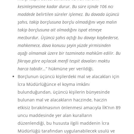
kesinleşmesine kadar durur. Bu süre içinde 106 ncı
maddede belirtilen süreler işlemez. Bu davada üçüncü
şahıs, takip borçlusuna borçlu olmadığını veya malın
takip borçlusuna ait olmadığını ispat etmeye
mecburdur. Üçüncü şahıs açtığı bu davayı kaybederse,
mahkemece, dava konusu şeyin yüzde yirmisinden
aşağı olmamak üzere bir tazminata mahkûm edilir. Bu
fıkraya göre açılacak menfi tespit davaları maktu
harca tabidir…
” hükmüne yer verildiği,
Borçlunun üçüncü kişilerdeki mal ve alacakları için
İcra Müdürlüğünce el koyma imkânı
bulunduğundan, üçüncü kişilerin bünyesinde
bulunan mal ve alacakların haczinde, haczin
etkisiz bırakılmasının önlenmesi amacıyla İİK’nın 89
uncu maddesinde yer alan kuralların
düzenlendiği, bu hususta ilgili maddenin İcra
Müdürlüğü tarafından uygulanabilecek usulü ve