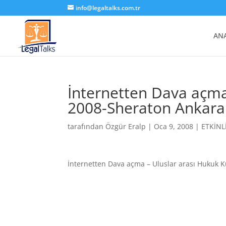
info@legaltalks.com.tr
AN
İnternetten Dava açma
2008-Sheraton Ankara
tarafından
Özgür Eralp
|
Oca 9, 2008
|
ETKİNL
İnternetten Dava açma – Uluslar arası Hukuk K