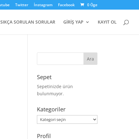
utube
Twitter
İnstagram
Facebook
0 Öge
SIKÇA SORULAN SORULAR
GİRİŞ YAP
KAYIT OL
Sepet
Sepetinizde ürün
bulunmuyor.
Kategoriler
Kategoriler
Profil