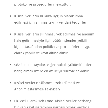
protokol ve prosedürler mevcuttur.
Kişisel verilerin hukuka uygun olarak imha
edilmesi için alınmış teknik ve idari tedbirler
Kişisel verilerin silinmesi, yok edilmesi ve anonim
hale getirilmesiyle ilgili bütün işlemler yetkili
kişiler tarafından politika ve prosedürlere uygun
olarak yapılır ve kayıt altına alınır.
Söz konusu kayıtlar, diğer hukuki yükümlülükler
hariç olmak üzere en az üç yıl süreyle saklanır.
Ki̇şi̇sel Veri̇leri̇n Si̇li̇nmesi̇, Yok Edi̇lmesi̇ Ve
Anoni̇mleşti̇ri̇lmesi̇ Tekni̇kleri̇
Fiziksel Olarak Yok Etme Kişisel veriler herhangi
bir veri kayıt sisteminin parçası olmak kaydıyla