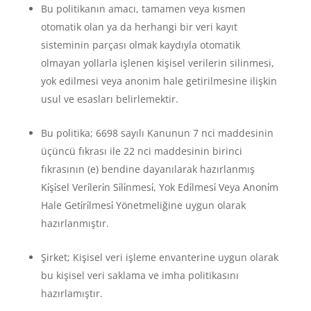
Bu politikanın amacı, tamamen veya kısmen
otomatik olan ya da herhangi bir veri kayıt
sisteminin parçası olmak kaydıyla otomatik
olmayan yollarla işlenen kişisel verilerin silinmesi,
yok edilmesi veya anonim hale getirilmesine ilişkin
usul ve esasları belirlemektir.
Bu politika; 6698 sayılı Kanunun 7 nci maddesinin
üçüncü fıkrası ile 22 nci maddesinin birinci
fıkrasının (e) bendine dayanılarak hazırlanmış
Ki̇şi̇sel Veri̇leri̇n Si̇li̇nmesi̇, Yok Edi̇lmesi̇ Veya Anoni̇m
Hale Geti̇ri̇lmesi̇ Yönetmeliğine uygun olarak
hazırlanmıştır.
Şirket; Kişisel veri işleme envanterine uygun olarak
bu kişisel veri saklama ve imha politikasını
hazırlamıştır.