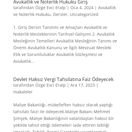
Avukatlık ve Noterlik Hukuku Giriş
tarafından
Özge Evci Eralp
|
Oca 4, 2024
|
Avukatlık
ve Noterlik Hukuku
,
Dersler
,
Uncategorized
1. Giriş Dersin Tanıtımı ve Amaçları Avukatlık ve
Noterlik Mesleklerinin Tarihsel Gelişimi 2. Avukatlık
Mesleğinin Temelleri Avukatlık Mesleğinin Tanımı ve
Önemi Avukatlık Kanunu ve İlgili Mevzuat Mesleki
Etik ve Sorumluluklar Avukatlık Sözleşmesi ve
Avukatlık...
Devlet Haksız Vergi Tahsilatına Faiz Ödeyecek
tarafından
Özge Evci Eralp
|
Ara 17, 2023
|
makaleler
Maliye Bakanlığı, mükelleften haksız olarak yaptığı
tahsilatı faizi ile ödeyecek.Maliye Bakanı Mehmet
Şimşek, Maliye Bakanlığının vatandaştan haksız bir
şekilde tahsil ettiği ödemeleri iade ettiren tebliği
imzaladı. Tebliğ, Resmi Gazete’de yayımlanmak