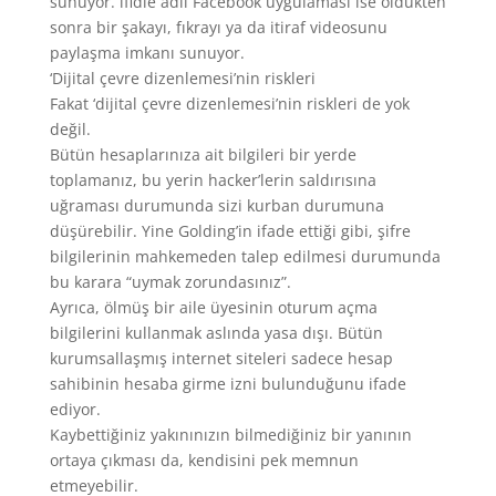
sunuyor. ifidie adlı Facebook uygulaması ise öldükten
sonra bir şakayı, fıkrayı ya da itiraf videosunu
paylaşma imkanı sunuyor.
‘Dijital çevre dizenlemesi’nin riskleri
Fakat ‘dijital çevre dizenlemesi’nin riskleri de yok
değil.
Bütün hesaplarınıza ait bilgileri bir yerde
toplamanız, bu yerin hacker’lerin saldırısına
uğraması durumunda sizi kurban durumuna
düşürebilir. Yine Golding’in ifade ettiği gibi, şifre
bilgilerinin mahkemeden talep edilmesi durumunda
bu karara “uymak zorundasınız”.
Ayrıca, ölmüş bir aile üyesinin oturum açma
bilgilerini kullanmak aslında yasa dışı. Bütün
kurumsallaşmış internet siteleri sadece hesap
sahibinin hesaba girme izni bulunduğunu ifade
ediyor.
Kaybettiğiniz yakınınızın bilmediğiniz bir yanının
ortaya çıkması da, kendisini pek memnun
etmeyebilir.