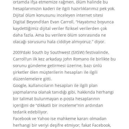
ortamda ifşa etmemize rağmen, ölüm halinde bu
hesaplarımızın kaderi ile ilgili hazırlıklarımız pek yok.
Dijital ölüm konusunu inceleyen internet sitesi
Digital Beyond’dan Evan Carroll, “Hayatımız boyunca
kaydettiğimiz dijital veriler fiziksel verilerden çok
daha fazla. Ama bu verilere ölüm sonrasında ne
olacağı sorusunu hala ciddiye almıyoruz.” diyor.
2009’daki South by Southwest (SXSW) festivalinde,
Carroll’un ilk kez arkadaşı John Romano ile birlikte bu
sorunu gündeme getirmesi üzerine, bazı ünlü
şirketler ölen müşterilerin hesapları ile ilgili
düzenlemelere gitti.
Google, kullanıcıların hesapları ile ilgili plan
yapmalarına olanak tanıdığı gibi, hakkında herhangi
bir talimat bulunmayan e-posta hesaplarının
içeriğini de “dikkatli bir inceleme”nin ardından
tedarik edebiliyor.
Facebook ve Yahoo ise mahkeme kararı olmadan
herhangi bir veriyi deşifre etmiyor; fakat Facebook,