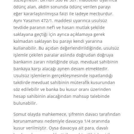
ödünç alan, akdin sonunda ödünç verilen parayı
eğer kararlaştırılmışsa faizi ile iadeye mecburdur.
Aynı Yasa’nın 472/1. maddesi uyarınca usulsüz
tevdide paranın nef’i ve hasarı mutlak şekilde
saklayana geçtiği için ayrıca açıklamaya gerek
kalmadan saklayan bu parayı kendi yararına
kullanabilir. Bu açıdan değerlendirildiğinde, usulsüz
işlemle çekilen paralar aslında doğrudan doğruya
bankanın zararı niteliğinde olup, mevduat sahibinin
bankaya karşı alacağı aynen devam etmektedir.
Usulsüz işlemlerin gerçekleşmesinde ispatlandığı
takdirde mevduat sahibinin müterafik kusurundan
söz edilebilir ve banka bu kusur oranı üzerinden
hesap sahibinin alacağından mahsup talebinde
bulunabilir.
Somut olayda mahkemece, şifrenin davacı tarafından
korunamaması nedeniyle davacıya 1/4 oranında
kusur verilmiştir. Oysa davacıya ait para, davalı