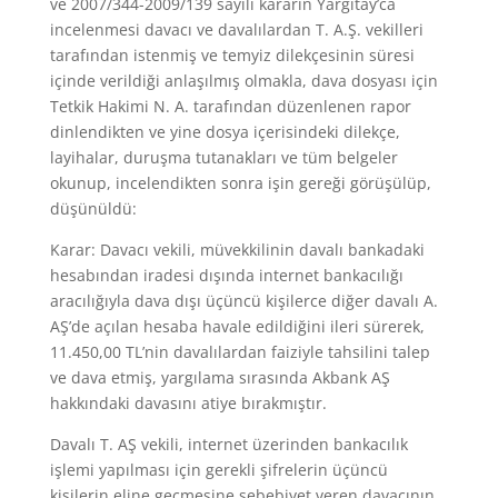
ve 2007/344-2009/139 sayılı kararın Yargıtay’ca
incelenmesi davacı ve davalılardan T. A.Ş. vekilleri
tarafından istenmiş ve temyiz dilekçesinin süresi
içinde verildiği anlaşılmış olmakla, dava dosyası için
Tetkik Hakimi N. A. tarafından düzenlenen rapor
dinlendikten ve yine dosya içerisindeki dilekçe,
layihalar, duruşma tutanakları ve tüm belgeler
okunup, incelendikten sonra işin gereği görüşülüp,
düşünüldü:
Karar: Davacı vekili, müvekkilinin davalı bankadaki
hesabından iradesi dışında internet bankacılığı
aracılığıyla dava dışı üçüncü kişilerce diğer davalı A.
AŞ’de açılan hesaba havale edildiğini ileri sürerek,
11.450,00 TL’nin davalılardan faiziyle tahsilini talep
ve dava etmiş, yargılama sırasında Akbank AŞ
hakkındaki davasını atiye bırakmıştır.
Davalı T. AŞ vekili, internet üzerinden bankacılık
işlemi yapılması için gerekli şifrelerin üçüncü
kişilerin eline geçmesine sebebiyet veren davacının