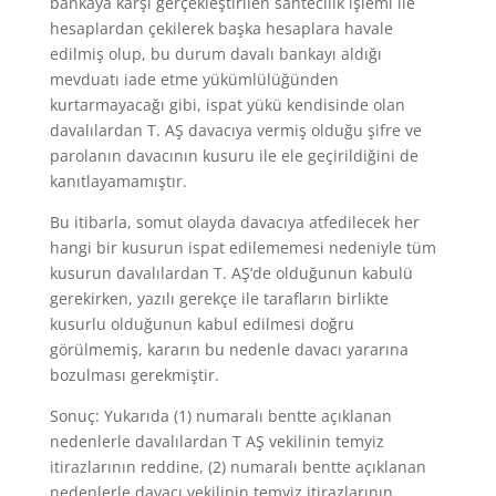
bankaya karşı gerçekleştirilen sahtecilik işlemi ile
hesaplardan çekilerek başka hesaplara havale
edilmiş olup, bu durum davalı bankayı aldığı
mevduatı iade etme yükümlülüğünden
kurtarmayacağı gibi, ispat yükü kendisinde olan
davalılardan T. AŞ davacıya vermiş olduğu şifre ve
parolanın davacının kusuru ile ele geçirildiğini de
kanıtlayamamıştır.
Bu itibarla, somut olayda davacıya atfedilecek her
hangi bir kusurun ispat edilememesi nedeniyle tüm
kusurun davalılardan T. AŞ’de olduğunun kabulü
gerekirken, yazılı gerekçe ile tarafların birlikte
kusurlu olduğunun kabul edilmesi doğru
görülmemiş, kararın bu nedenle davacı yararına
bozulması gerekmiştir.
Sonuç: Yukarıda (1) numaralı bentte açıklanan
nedenlerle davalılardan T AŞ vekilinin temyiz
itirazlarının reddine, (2) numaralı bentte açıklanan
nedenlerle davacı vekilinin temyiz itirazlarının