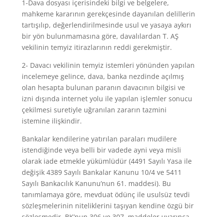
1-Dava dosyası içerisindeki bilgi ve belgelere,
mahkeme kararının gerekçesinde dayanılan delillerin
tartışılıp, değerlendirilmesinde usul ve yasaya aykırı
bir yön bulunmamasına göre, davalılardan T. AŞ
vekilinin temyiz itirazlarının reddi gerekmiştir.
2- Davacı vekilinin temyiz istemleri yönünden yapılan
incelemeye gelince, dava, banka nezdinde açılmış
olan hesapta bulunan paranın davacının bilgisi ve
izni dışında internet yolu ile yapılan işlemler sonucu
çekilmesi suretiyle uğranılan zararın tazmini
istemine ilişkindir.
Bankalar kendilerine yatırılan paraları mudilere
istendiğinde veya belli bir vadede ayni veya misli
olarak iade etmekle yükümlüdür (4491 Sayılı Yasa ile
değişik 4389 Sayılı Bankalar Kanunu 10/4 ve 5411
Sayılı Bankacılık Kanunu’nun 61. maddesi). Bu
tanımlamaya göre, mevduat ödünç ile usulsüz tevdi
sözleşmelerinin niteliklerini taşıyan kendine özgü bir
sözleşmedir. BK’nun 306 ve 307. maddeler uyarınca