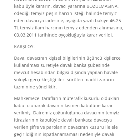
kabulüyle kararın, davacı yararına BOZULMASINA,
ödediği temyiz peşin harcın isteği halinde temyiz
eden davacıya iadesine, aşağıda yazılı bakiye 46,25
TL temyiz ilam harcının temyiz edenden alınmasına,
03.03.2011 tarihinde oyçokluğuyla karar verildi.
KARŞI OY:
Dava, davacının kişisel bilgilerinin üçüncü kişilerce
kullanılması suretiyle davalı banka şubesinde
mevcut hesabından bilgisi dışında yapılan havale
yoluyla gerçekleştiği ileri sürülen maddi zararın
tazminine yöneliktir.
Mahkemece, tarafların müterafik kusurlu oldukları
kabul olunarak davanın kısmen kabulüne karar
verilmiş, Dairemiz çoğunluğunca davacının temyiz
itirazlarının kabulüyle davalı bankaca davacıya
verilen şifre ve parolanın davacının kusuru ile ele
geçirildiğinin ispatlanamaması nedeniyle davalı