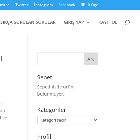
utube
Twitter
İnstagram
Facebook
0 Öge
SIKÇA SORULAN SORULAR
GİRİŞ YAP
KAYIT OL
ı
Sepet
Sepetinizde ürün
bulunmuyor.
li
Kategoriler
 da
l ve
Kategoriler
Profil