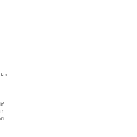
ndan
if
ır.
arı