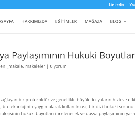
Linkedin
Yo
ASAYFA
HAKKIMIZDA
EĞİTİMLER
MAĞAZA
BLOG
ya Paylaşımının Hukuki Boyutlar
yeni_makale
,
makaleler
|
0 yorum
ağlayan bir protokoldür ve genellikle büyük dosyaların hızlı ve etki
 bu teknolojinin yaygın olarak kullanılması, bir dizi hukuki sorunu
nolojisinin hukuki boyutları incelenecek ve dosya paylaşımının yasa