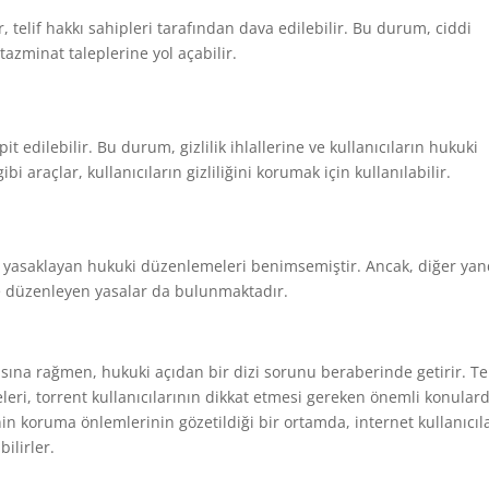
r, telif hakkı sahipleri tarafından dava edilebilir. Bu durum, ciddi
azminat taleplerine yol açabilir.
it edilebilir. Bu durum, gizlilik ihlallerine ve kullanıcıların hukuki
i araçlar, kullanıcıların gizliliğini korumak için kullanılabilir.
eya yasaklayan hukuki düzenlemeleri benimsemiştir. Ancak, diğer ya
e düzenleyen yasalar da bulunmaktadır.
asına rağmen, hukuki açıdan bir dizi sorunu beraberinde getirir. Tel
şeleri, torrent kullanıcılarının dikkat etmesi gereken önemli konulard
in koruma önlemlerinin gözetildiği bir ortamda, internet kullanıcıl
ilirler.