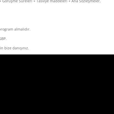
r + Görüşme Süreleri + Tasviye maddeleri + Ana Sözleşmeler,
 program almalıdır.
GBP.
in bize danışınız.