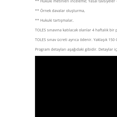
** Hukuki metinleri inceleme; Yasal tavsiyele
** Örnek davalar oluşturma,
** Hukuki tartışmalar,
TOLES sınavına katılacak olanlar 4 haftalık bir
TOLES sınav ücreti ayrıca ödenir. Yaklaşık 150 
Program detayları aşağıdaki gibidir. Detaylar iç