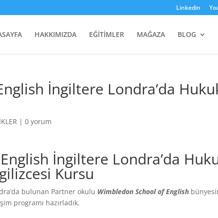
Linkedin
Yo
ASAYFA
HAKKIMIZDA
EĞİTİMLER
MAĞAZA
BLOG
nglish İngiltere Londra’da Huku
İKLER
|
0 yorum
English İngiltere Londra’da Huk
gilizcesi Kursu
ndra‘da bulunan Partner okulu
Wimbledon School of English
bünyesi
işim programı hazırladık.