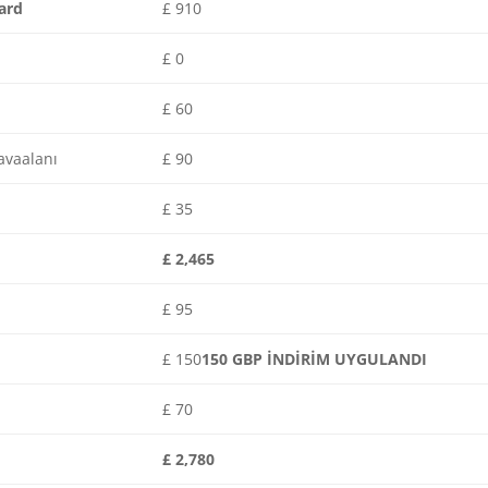
oard
£ 910
£ 0
£ 60
avaalanı
£ 90
£ 35
£ 2,465
£ 95
£ 150
150 GBP İNDİRİM UYGULANDI
£ 70
£ 2,780