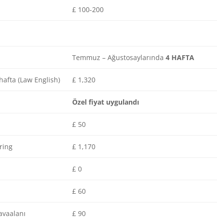
£ 100-200
Temmuz – Ağustosaylarında
4 HAFTA
 hafta (Law English)
£ 1,320
Özel fiyat uygulandı
£ 50
ring
£ 1,170
£ 0
£ 60
avaalanı
£ 90