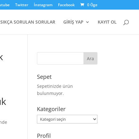
utube
Twitter
İnstagram
Facebook
0 Öge
SIKÇA SORULAN SORULAR
GİRİŞ YAP
KAYIT OL
k
Sepet
Sepetinizde ürün
bulunmuyor.
uk
Kategoriler
Kategoriler
nde
Profil