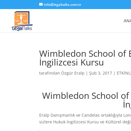
info@legaltalks.com.tr
AN
Wimbledon School of E
İngilizcesi Kursu
tarafından
Özgür Eralp
|
Şub 3, 2017
|
ETKİNL
Wimbledon School of 
İn
Eralp Danışmanlık ve Candelas ortaklığıyla Lo
sizlere Hukuk İngilizcesi Kursu ve Kültürel değ