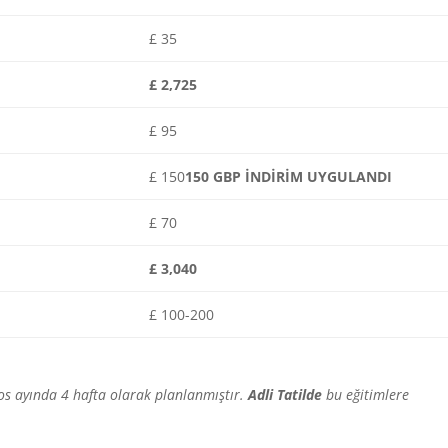
£ 35
£ 2,725
£ 95
£ 150
150 GBP İNDİRİM UYGULANDI
£ 70
£ 3,040
£ 100-200
os ayında 4 hafta olarak planlanmıştır.
Adli Tatilde
bu eğitimlere