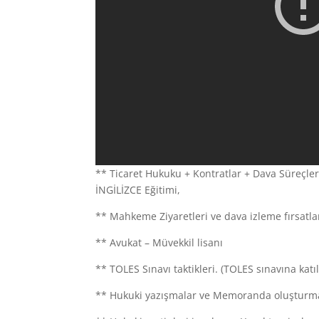
** Ticaret Hukuku + Kontratlar + Dava Süreçleri
İNGİLİZCE Eğitimi,
** Mahkeme Ziyaretleri ve dava izleme fırsatlar
** Avukat – Müvekkil lisanı
** TOLES Sınavı taktikleri. (TOLES sınavına katıl
** Hukuki yazışmalar ve Memoranda oluşturm