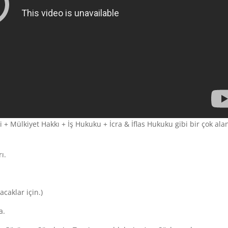
 + Mülkiyet Hakkı + İş Hukuku + İcra & İflas Hukuku gibi bir çok al
ı.
acaklar için.)
a.