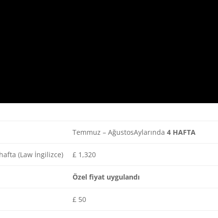
Temmuz – AğustosAylarında
4 HAFTA
hafta (Law İngilizce)
£ 1,320
Özel fiyat uygulandı
£ 50