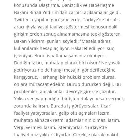
konusunda Ulaştırma, Denizcilik ve Haberleşme
Bakanı Binali Yıldırım’dan çarpıcı açıklamalar geldi.
Twitter’la yapılan görüşmelerde, Türkiye’de bir ofis
aracılığıyla yasal faaliyet göstermesi konusundaki
girişimlerden sonuç alınamamasına tepki gösteren
Bakan Yıldırım, şunları söyledi: “Mesela adınız
kullanılarak hesap açılıyor. Hakaret ediliyor, suç
işleniyor. Bunu ispatlama şansınız olmuyor.
Dediğimiz bu, muhatap olarak biri olsun! Ne yasak
getiriyoruz ne de hangi mesajın gönderileceğine
karışıyoruz. Herhangi bir hukuki problem olursa,
onlara müracaat edelim. Durup dururken değil. Bu
problemler, ancak onlar devreye girerse çözülür.
Yoksa sen yapmadığın bir işten dolayı hesap vermek
zorunda kalırsın. Burada iş görüyorsalar, ticari
faaliyet yapıyorsalar, gelip ofis açmaları lazım,
muhatap alınacak resmi adamlarının olması lazım.
Vergi vermesi lazım, istemiyorlar. ‘Türkiye’de
faaliyetimiz yoktur’ diyorlar. Gerekçe olarak makul