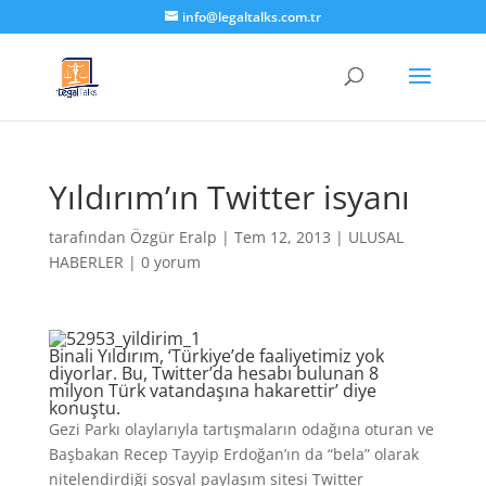
info@legaltalks.com.tr
Yıldırım’ın Twitter isyanı
tarafından
Özgür Eralp
|
Tem 12, 2013
|
ULUSAL
HABERLER
|
0 yorum
Binali Yıldırım, ‘Türkiye’de faaliyetimiz yok
diyorlar. Bu, Twitter’da hesabı bulunan 8
milyon Türk vatandaşına hakarettir’ diye
konuştu.
Gezi Parkı olaylarıyla tartışmaların odağına oturan ve
Başbakan Recep Tayyip Erdoğan’ın da “bela” olarak
nitelendirdiği sosyal paylaşım sitesi Twitter