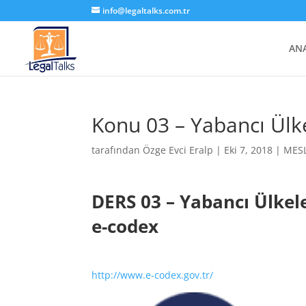
info@legaltalks.com.tr
AN
Konu 03 – Yabancı Ülke
tarafından
Özge Evci Eralp
|
Eki 7, 2018
|
MESL
DERS 03 – Yabancı Ülkele
e-codex
http://www.e-codex.gov.tr/