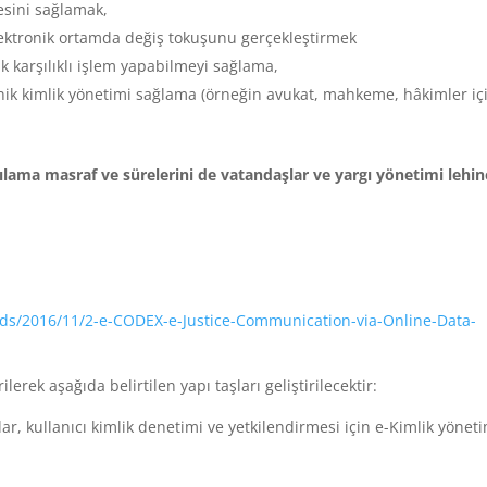
esini sağlamak,
elektronik ortamda değiş tokuşunu gerçekleştirmek
ak karşılıklı işlem yapabilmeyi sağlama,
onik kimlik yönetimi sağlama (örneğin avukat, mahkeme, hâkimler iç
argılama masraf ve sürelerini de vatandaşlar ve yargı yönetimi lehin
ads/2016/11/2-e-CODEX-e-Justice-Communication-via-Online-Data-
lerek aşağıda belirtilen yapı taşları geliştirilecektir:
klar, kullanıcı kimlik denetimi ve yetkilendirmesi için e-Kimlik yöneti