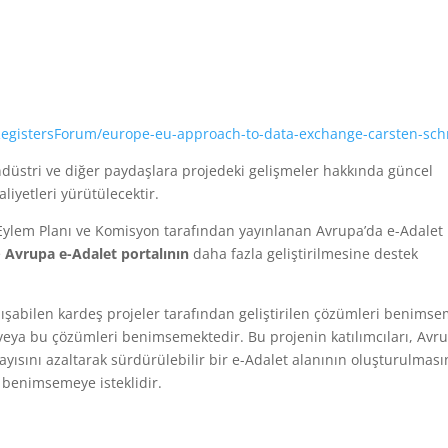
RegistersForum/europe-eu-approach-to-data-exchange-carsten-sc
ndüstri ve diğer paydaşlara projedeki gelişmeler hakkında güncel
aliyetleri yürütülecektir.
Eylem Planı ve Komisyon tarafından yayınlanan Avrupa’da e-Adalet
e
Avrupa e-Adalet portalının
daha fazla geliştirilmesine destek
lışabilen kardeş projeler tarafından geliştirilen çözümleri benims
eya bu çözümleri benimsemektedir. Bu projenin katılımcıları, Avr
sayısını azaltarak sürdürülebilir bir e-Adalet alanının oluşturulmas
ı benimsemeye isteklidir.