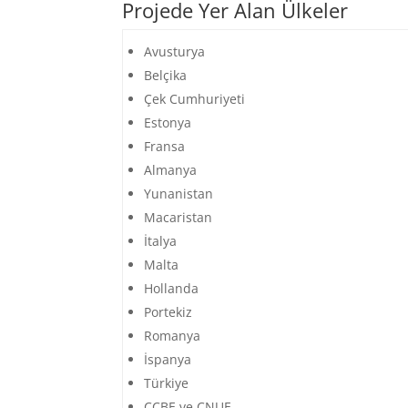
Projede Yer Alan Ülkeler
Avusturya
Belçika
Çek Cumhuriyeti
Estonya
Fransa
Almanya
Yunanistan
Macaristan
İtalya
Malta
Hollanda
Portekiz
Romanya
İspanya
Türkiye
CCBE ve CNUE