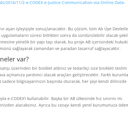
ads/2016/11/2-e-CODEX-e-Justice-Communication-via-Online-Data-
ınır aşan işleyişiyle sonuçlanacaktır. Bu çözüm, tüm Ab Üye Devletl
ot uygulamaların süresi bittikten sonra da sürdürülebilir olacak şeki
ilmesine yönelik bir yapı taşı olarak, bu proje AB içerisindeki hukuki
özümünü sağlayarak zamandan ve paradan tasarruf sağlayacaktır.
 neler var?
tışı üzerinden bir bisiklet aldınız ve tedarikçi size bisikleti teslim
va açmanıza yardımcı olacak araçları geliştirecektir. Farklı kuruml
sadece bilgisayarınızın başında oturarak, her şeyi kendi dilinizde
la e-CODEX’i kullanabilir. Başka bir AB ülkesinde hız sınırını mı
lkenizden alacaksınız. Ayrıca bu cezayı kendi yerel kurumunuza öd