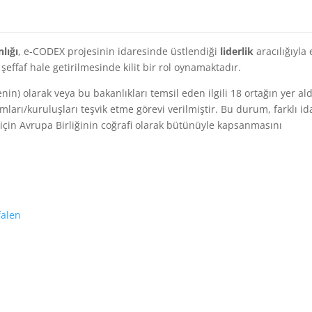
lığı
, e-CODEX projesinin idaresinde üstlendiği
liderlik
aracılığıyla 
şeffaf hale getirilmesinde kilit bir rol oynamaktadır.
nin) olarak veya bu bakanlıkları temsil eden ilgili 18 ortağın yer ald
arı/kuruluşları teşvik etme görevi verilmiştir. Bu durum, farklı id
ği için Avrupa Birliğinin coğrafi olarak bütünüyle kapsanmasını
falen