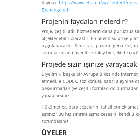
Kaynak:
https://www.elra.eu/wp-content/uplo
Exchange.pdf
Projenin faydaları nelerdir?
Proje, çeşitli adli hizmetlerin daha pürüzsüz s
ölçeklenebilir olacaktır. En önemlisi, proje pil
uygulanacaktır. Sınırsız iç pazarın gerçekleştir
sorunlarınızın güvenli ve kolay bir şekilde ç
Projede sizin işinize yarayacak
Diyelim ki başka bir Avrupa ülkesinde internet sa
etmedi. e-CODEX, söz konusu satıcı aleyhine da
başvurmadan (ve çeşitli formları doldurmadan) 
yapabilirsiniz.
Hükümetler, para cezalarını tahsil etmek amacıy
aştınız? Bu hız sınırını aşma cezasını kendi ü
zorundasınız
ÜYELER