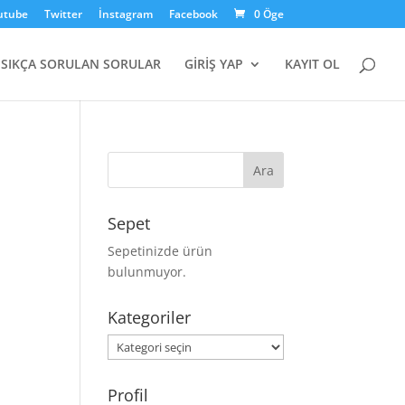
utube
Twitter
İnstagram
Facebook
0 Öge
SIKÇA SORULAN SORULAR
GİRİŞ YAP
KAYIT OL
Sepet
Sepetinizde ürün
bulunmuyor.
Kategoriler
Kategoriler
Profil