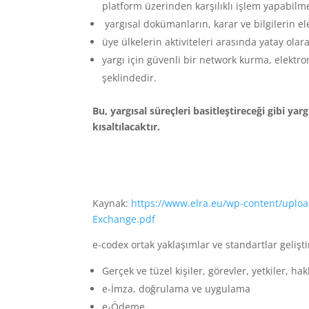
platform üzerinden karşılıklı işlem yapabilm
yargısal dokümanların, karar ve bilgilerin 
üye ülkelerin aktiviteleri arasında yatay olar
yargı için güvenli bir network kurma, elektr
şeklindedir.
Bu, yargısal süreçleri basitleştireceği gibi y
kısaltılacaktır.
Kaynak:
https://www.elra.eu/wp-content/uplo
Exchange.pdf
e-codex ortak yaklaşımlar ve standartlar geliştiri
Gerçek ve tüzel kişiler, görevler, yetkiler, ha
e-İmza, doğrulama ve uygulama
e-Ödeme