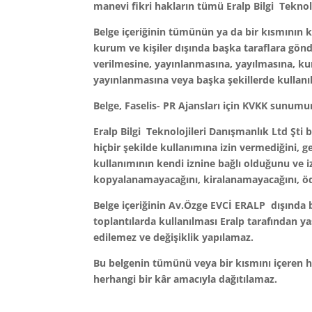
manevi fikri hakların tümü Eralp Bilgi Teknolo
Belge içeriğinin tümünün ya da bir kısmının k
kurum ve kişiler dışında başka taraflara gönde
verilmesine, yayınlanmasına, yayılmasına, k
yayınlanmasına veya başka şekillerde kullan
Belge, Faselis- PR Ajansları için KVKK sunumun
Eralp Bilgi Teknolojileri Danışmanlık Ltd Şti
b
hiçbir şekilde kullanımına izin vermediğini, 
kullanımının kendi iznine bağlı olduğunu ve iz
kopyalanamayacağını, kiralanamayacağını, öd
Belge içeriğinin Av.Özge EVCİ ERALP dışında b
toplantılarda kullanılması Eralp tarafından y
edilemez ve değişiklik yapılamaz.
Bu belgenin tümünü veya bir kısmını içeren her
herhangi bir kâr amacıyla dağıtılamaz.