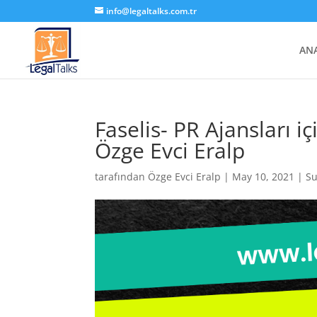
info@legaltalks.com.tr
AN
Faselis- PR Ajansları i
Özge Evci Eralp
tarafından
Özge Evci Eralp
|
May 10, 2021
|
S