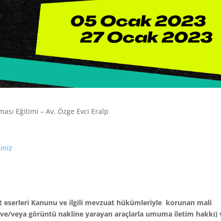
nması Eğitimi – Av. Özge Evci Eralp
iniz
nat eserleri Kanunu ve ilgili mevzuat hükümleriyle korunan mali
s ve/veya görüntü nakline yarayan araçlarla umuma iletim hakkı) 