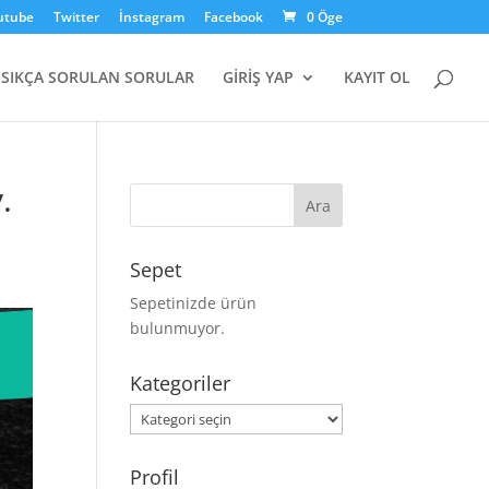
utube
Twitter
İnstagram
Facebook
0 Öge
SIKÇA SORULAN SORULAR
GİRİŞ YAP
KAYIT OL
.
Sepet
Sepetinizde ürün
bulunmuyor.
Kategoriler
Kategoriler
Profil