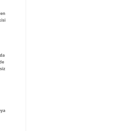
len
isi
nda
rde
siz
eya