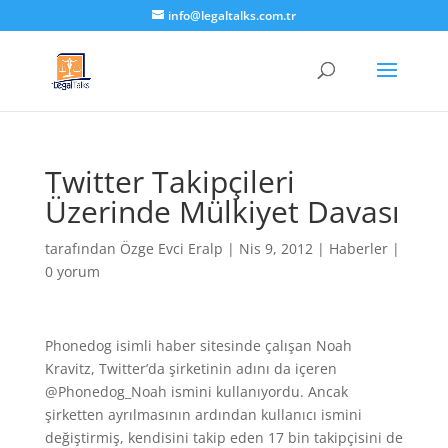
info@legaltalks.com.tr
Twitter Takipçileri
Üzerinde Mülkiyet Davası
tarafından
Özge Evci Eralp
|
Nis 9, 2012
|
Haberler
|
0 yorum
Phonedog isimli haber sitesinde çalışan Noah
Kravitz, Twitter’da şirketinin adını da içeren
@Phonedog_Noah ismini kullanıyordu. Ancak
şirketten ayrılmasının ardından kullanıcı ismini
değiştirmiş, kendisini takip eden 17 bin takipçisini de