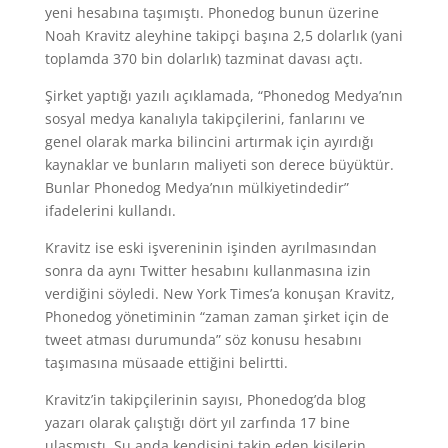
yeni hesabına taşımıştı. Phonedog bunun üzerine
Noah Kravitz aleyhine takipçi başına 2,5 dolarlık (yani
toplamda 370 bin dolarlık) tazminat davası açtı.
Şirket yaptığı yazılı açıklamada, “Phonedog Medya’nın
sosyal medya kanalıyla takipçilerini, fanlarını ve
genel olarak marka bilincini artırmak için ayırdığı
kaynaklar ve bunların maliyeti son derece büyüktür.
Bunlar Phonedog Medya’nın mülkiyetindedir”
ifadelerini kullandı.
Kravitz ise eski işvereninin işinden ayrılmasından
sonra da aynı Twitter hesabını kullanmasına izin
verdiğini söyledi. New York Times’a konuşan Kravitz,
Phonedog yönetiminin “zaman zaman şirket için de
tweet atması durumunda” söz konusu hesabını
taşımasına müsaade ettiğini belirtti.
Kravitz’in takipçilerinin sayısı, Phonedog’da blog
yazarı olarak çalıştığı dört yıl zarfında 17 bine
ulaşmıştı. Şu anda kendisini takip eden kişilerin