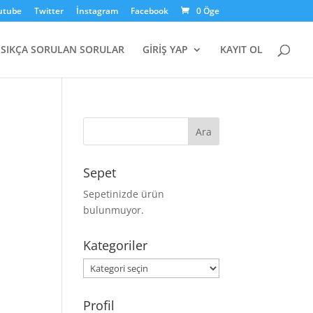
utube
Twitter
İnstagram
Facebook
0 Öge
SIKÇA SORULAN SORULAR
GİRİŞ YAP
KAYIT OL
Sepet
Sepetinizde ürün
bulunmuyor.
Kategoriler
Kategoriler
Profil