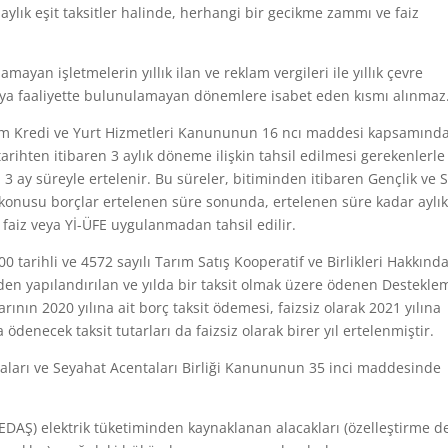
ylık eşit taksitler halinde, herhangi bir gecikme zammı ve faiz
mayan işletmelerin yıllık ilan ve reklam vergileri ile yıllık çevre
 veya faaliyette bulunulamayan dönemlere isabet eden kısmı alınmaz
enim Kredi ve Yurt Hizmetleri Kanununun 16 ncı maddesi kapsamında
arihten itibaren 3 aylık döneme ilişkin tahsil edilmesi gerekenlerle
 3 ay süreyle ertelenir. Bu süreler, bitiminden itibaren Gençlik ve 
z konusu borçlar ertelenen süre sonunda, ertelenen süre kadar aylı
 faiz veya Yİ-ÜFE uygulanmadan tahsil edilir.
000 tarihli ve 4572 sayılı Tarım Satış Kooperatif ve Birlikleri Hakkınd
en yapılandırılan ve yılda bir taksit olmak üzere ödenen Destekle
larının 2020 yılına ait borç taksit ödemesi, faizsiz olarak 2021 yılına
 ödenecek taksit tutarları da faizsiz olarak birer yıl ertelenmiştir.
entaları ve Seyahat Acentaları Birliği Kanununun 35 inci maddesinde
(TEDAŞ) elektrik tüketiminden kaynaklanan alacakları (özelleştirme d