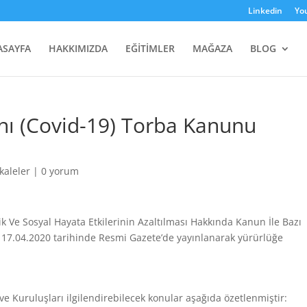
Linkedin
Yo
ASAYFA
HAKKIMIZDA
EĞİTİMLER
MAĞAZA
BLOG
ını (Covid-19) Torba Kanunu
kaleler
|
0 yorum
k Ve Sosyal Hayata Etkilerinin Azaltılması Hakkında Kanun İle Bazı
 17.04.2020 tarihinde Resmi Gazete’de yayınlanarak yürürlüğe
 Kuruluşları ilgilendirebilecek konular aşağıda özetlenmiştir: