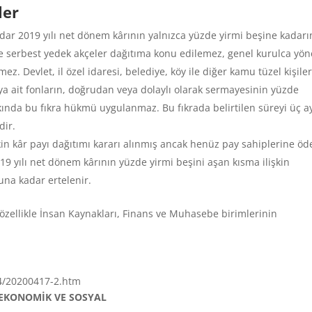
ler
dar 2019 yılı net dönem kârının yalnızca yüzde yirmi beşine kadarı
ı ve serbest yedek akçeler dağıtıma konu edilemez, genel kurulca yö
ez. Devlet, il özel idaresi, belediye, köy ile diğer kamu tüzel kişile
a ait fonların, doğrudan veya dolaylı olarak sermayesinin yüzde
kkında bu fıkra hükmü uygulanmaz. Bu fıkrada belirtilen süreyi üç a
dir.
kin kâr payı dağıtımı kararı alınmış ancak henüz pay sahiplerine ö
9 yılı net dönem kârının yüzde yirmi beşini aşan kısma ilişkin
una kadar ertelenir.
e özellikle İnsan Kaynakları, Finans ve Muhasebe birimlerinin
04/20200417-2.htm
 EKONOMİK VE SOSYAL