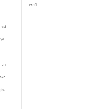
Profil
i
mesi
eya
unun
nakdi
çin,