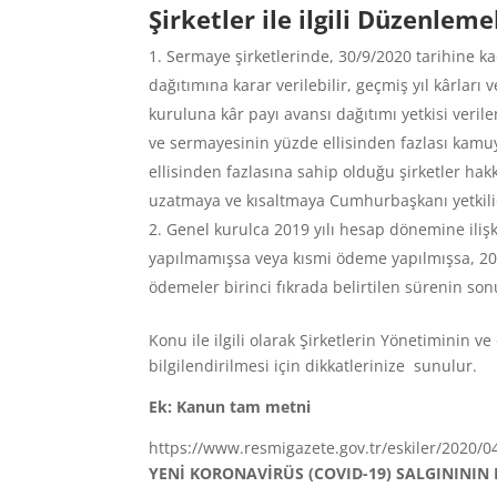
Şirketler ile ilgili Düzenleme
Sermaye şirketlerinde, 30/9/2020 tarihine ka
dağıtımına karar verilebilir, geçmiş yıl kârlar
kuruluna kâr payı avansı dağıtımı yetkisi verilem
ve sermayesinin yüzde ellisinden fazlası kamuy
ellisinden fazlasına sahip olduğu şirketler ha
uzatmaya ve kısaltmaya Cumhurbaşkanı yetkili
Genel kurulca 2019 yılı hesap dönemine iliş
yapılmamışsa veya kısmi ödeme yapılmışsa, 201
ödemeler birinci fıkrada belirtilen sürenin son
Konu ile ilgili olarak Şirketlerin Yönetiminin v
bilgilendirilmesi için dikkatlerinize sunulur.
Ek: Kanun tam metni
https://www.resmigazete.gov.tr/eskiler/2020/
YENİ KORONAVİRÜS (COVID-19) SALGINININ