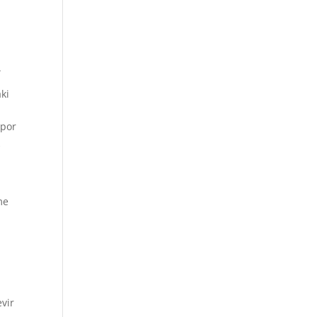
.
ki
Spor
k
a
me
evir