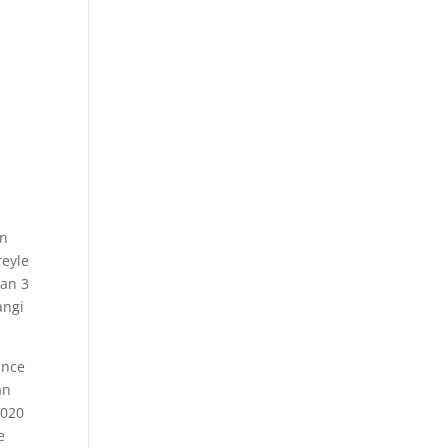
en
reyle
dan 3
angi
ince
an
2020
e