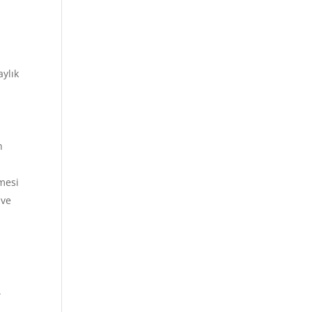
aylık
n
emesi
 ve
.