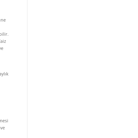
üne
ilir.
faiz
ve
aylık
n
emesi
 ve