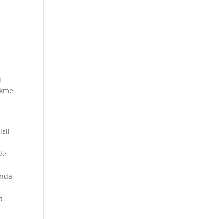
ı
cikme
e
isil
rde
unda,
a