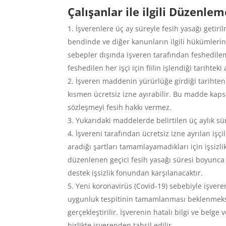
Çalışanlar ile ilgili Düzenlem
İşverenlere üç ay süreyle fesih yasağı getiril
bendinde ve diğer kanunların ilgili hükümlerin
sebepler dışında işveren tarafından feshedilem
feshedilen her işçi için fiilin işlendiği tarihteki
İşveren maddenin yürürlüğe girdiği tarihten
kısmen ücretsiz izne ayırabilir. Bu madde kap
sözleşmeyi fesih hakkı vermez.
Yukarıdaki maddelerde belirtilen üç aylık sü
İşvereni tarafından ücretsiz izne ayrılan işç
aradığı şartları tamamlayamadıkları için işsiz
düzenlenen geçici fesih yasağı süresi boyunca 
destek işsizlik fonundan karşılanacaktır.
Yeni koronavirüs (Covid-19) sebebiyle işveren
uygunluk tespitinin tamamlanması beklenmeksi
gerçekleştirilir. İşverenin hatalı bilgi ve belge
birlikte işverenden tahsil edilir