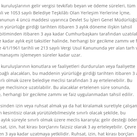
 kuruluşlarının gelir vergisi tevkifatı beyan ve ödeme süreleri, tüm
li ve 1053 sayılı Belediye Teşkilâtı Olan Yerleşim Yerlerine İçme,
anunun 4 üncü maddesi uyarınca Devlet Su İşleri Genel Müdürlüğ
n yürürlüğe girdiği tarihten itibaren 3 aylık döneme ilişkin tahsil
, bitiminden itibaren 3 aya kadar Cumhurbaşkanı tarafından uzatılab
kadar aylık eşit taksitler halinde, herhangi bir gecikme zammı ve 
 4/1/1961 tarihli ve 213 sayılı Vergi Usul Kanununda yer alan tarh 
manaşımı işlemeyen süreler kadar uzar.
 kuruluşlarının konutlara ve faaliyetleri durdurulan veya faaliyette
ağlı alacakları, bu maddenin yürürlüğe girdiği tarihten itibaren 3 
ırlı olmak üzere belediye meclisi tarafından 3 ay ertelenebilir. Bu
ye meclisince uzatılabilir. Bu alacaklar ertelenen süre sonunda,
de, herhangi bir gecikme zammı ve faiz uygulanmadan tahsil edilir.
disinden izin veya ruhsat almak ya da hat kiralamak suretiyle çalışa
n kesintisiz olarak yürütülebilmesiyle sınırlı olacak şekilde, bu
aylık süreyle sınırlı olmak üzere meclis kararıyla; gelir desteği öd
, izin, hat kirası borçlarını faizsiz olarak 3 ay erteleyebilir. Çevre
en 3 aya kadar uzatmaya yetkilidir. Ruhsat, izin, hat kirası borçları