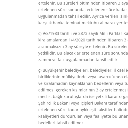
ertelenir. Bu süreleri bitiminden itibaren 3 a
ertelenen süre sonunda, ertelenen süre kadar a
uygulanmadan tahsil edilir. Ayrıca verilen izin
karşılık banka teminat mektubu alınarak yer tes
c) 9/8/1983 tarihli ve 2873 sayılı Millî Parkla
kiralamalardan 1/4/2020 tarihinden itibaren 3 
aranmaksızın 3 ay süreyle ertelenir. Bu sürel
yetkilidir. Bu alacaklar ertelenen süre sonunda
zammı ve faiz uygulanmadan tahsil edilir.
ç) Büyükşehir belediyeleri, belediyeler, il özel
birliklerinin mülkiyetinde veya tasarrufunda ola
ve kiralamadan kaynaklanan bedellerin veya tut
edilmesi gereken kısımlarının 3 ay ertelenmesine
meclis; bağlı kuruluşlarda ise yetkili karar orga
Şehircilik Bakanı veya İçişleri Bakanı tarafınd
ertelenen süre kadar aylık eşit taksitler halin
Faaliyetleri durdurulan veya faaliyette buluna
bedelleri tahsil edilmez.