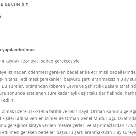
DA KANUN İLE
A
 yapılandırılması
ını kaynaklı zorlayıcı sebep gerekçesiyle;
meye istinaden ödenmesi gereken bedeller ile ecrimisil bedellerind
şkin tahsil edilmesi gerekenleri başvuru şartı aranmaksızın 3 ay sü
r. Bu süreler, bitiminden itibaren Çevre ve Şehircilik Bakanı tarafın
süre sonunda ertelenen süre kadar aylık eşit taksitler halinde, herh
 edilir.
riç olmak üzere 31/8/1956 tarihli ve 6831 sayılı Orman Kanunu gereğ
 kişileri adına verilen izinler ile Orman Genel Müdürlüğü tarafınd
nunu gereğince kiraya verilen mesire yerleri ve taşınmazlardan 1/4/
il edilmesi gereken bedeller başvuru şartı aranmaksızın 3 ay süreyl