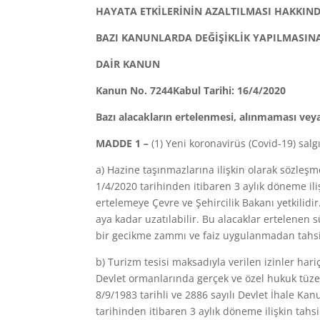
HAYATA ETKİLERİNİN AZALTILMASI HAKKIN
BAZI KANUNLARDA DEĞİŞİKLİK YAPILMASIN
DAİR KANUN
Kanun No. 7244
Kabul Tarihi: 16/4/2020
Bazı alacakların ertelenmesi, alınmaması veya
MADDE 1 –
(1) Yeni koronavirüs (Covid-19) salg
a) Hazine taşınmazlarına ilişkin olarak sözleş
1/4/2020 tarihinden itibaren 3 aylık döneme ili
ertelemeye Çevre ve Şehircilik Bakanı yetkilidi
aya kadar uzatılabilir. Bu alacaklar ertelenen 
bir gecikme zammı ve faiz uygulanmadan tahsil
b) Turizm tesisi maksadıyla verilen izinler ha
Devlet ormanlarında gerçek ve özel hukuk tüzel
8/9/1983 tarihli ve 2886 sayılı Devlet İhale Ka
tarihinden itibaren 3 aylık döneme ilişkin tahs