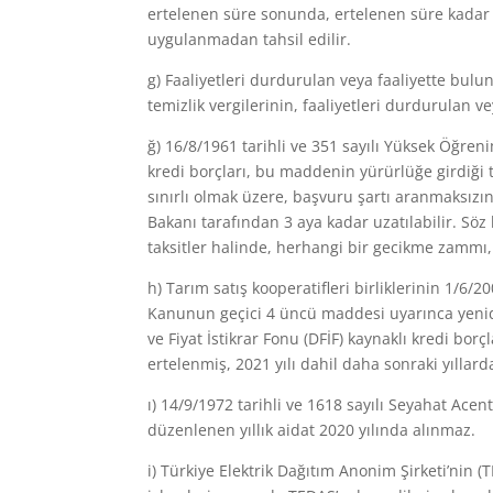
ertelenen süre sonunda, ertelenen süre kadar a
uygulanmadan tahsil edilir.
g) Faaliyetleri durdurulan veya faaliyette buluna
temizlik vergilerinin, faaliyetleri durdurulan
ğ) 16/8/1961 tarihli ve 351 sayılı Yüksek Öğr
kredi borçları, bu maddenin yürürlüğe girdiği t
sınırlı olmak üzere, başvuru şartı aranmaksızın
Bakanı tarafından 3 aya kadar uzatılabilir. Sö
taksitler halinde, herhangi bir gecikme zammı,
h) Tarım satış kooperatifleri birliklerinin 1/6/2
Kanunun geçici 4 üncü maddesi uyarınca yenid
ve Fiyat İstikrar Fonu (DFİF) kaynaklı kredi borç
ertelenmiş, 2021 yılı dahil daha sonraki yıllarda
ı) 14/9/1972 tarihli ve 1618 sayılı Seyahat Ac
düzenlenen yıllık aidat 2020 yılında alınmaz.
i) Türkiye Elektrik Dağıtım Anonim Şirketi’nin 