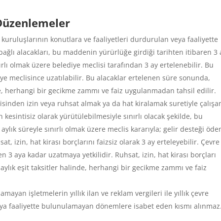
i Düzenlemeler
 kuruluşlarının konutlara ve faaliyetleri durdurulan veya faaliyette
ağlı alacakları, bu maddenin yürürlüğe girdiği tarihten itibaren 3 
ırlı olmak üzere belediye meclisi tarafından 3 ay ertelenebilir. Bu
ye meclisince uzatılabilir. Bu alacaklar ertelenen süre sonunda,
de, herhangi bir gecikme zammı ve faiz uygulanmadan tahsil edilir.
disinden izin veya ruhsat almak ya da hat kiralamak suretiyle çalışa
n kesintisiz olarak yürütülebilmesiyle sınırlı olacak şekilde, bu
aylık süreyle sınırlı olmak üzere meclis kararıyla; gelir desteği öd
, izin, hat kirası borçlarını faizsiz olarak 3 ay erteleyebilir. Çevre
en 3 aya kadar uzatmaya yetkilidir. Ruhsat, izin, hat kirası borçları
ylık eşit taksitler halinde, herhangi bir gecikme zammı ve faiz
mayan işletmelerin yıllık ilan ve reklam vergileri ile yıllık çevre
 veya faaliyette bulunulamayan dönemlere isabet eden kısmı alınmaz