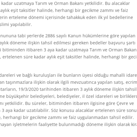
ya kadar uzatmaya Tarım ve Orman Bakanı yetkilidir. Bu alacaklar
ylık eşit taksitler halinde, herhangi bir gecikme zammı ve faiz
lerin erteleme dönemi içerisinde tahakkuk eden ilk yıl bedellerine
limi yapılabilir.
r Kanununa tabi yerlerde 2886 sayılı Kanun hükümlerine göre yapılan
aylık döneme ilişkin tahsil edilmesi gereken bedeller başvuru şartı
eri bitiminden itibaren 3 aya kadar uzatmaya Tarım ve Orman Bakan
, ertelenen süre kadar aylık eşit taksitler halinde, herhangi bir ge
 idareleri ve bağlı kuruluşları ile bunların üyesi olduğu mahalli idar
n taşınmazlara ilişkin olarak ilgili mevzuatınca yapılan satış, ecrim
arların, 19/3/2020 tarihinden itibaren 3 aylık döneme ilişkin tahsil
 büyükşehir belediyeleri, belediyeler, il özel idareleri ve birlikle
nı yetkilidir. Bu süreler, bitiminden itibaren ilgisine göre Çevre ve
an 3 aya kadar uzatılabilir. Söz konusu alacaklar ertelenen süre son
de, herhangi bir gecikme zammı ve faiz uygulanmadan tahsil edilir.
mayan işletmelerin faaliyette bulunmadığı döneme ilişkin olarak kir