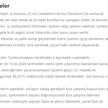
eler
miştir. İş Kanunu 25 inci maddenin birinci fıkrasının (II) numaralı
de yer alan ahlak ve iyi niyet kurallarına uymayan haller ve benzer
ez. iş sözleşmesini fesheden işveren veya işveren vekiline, sözleş
 aylık brüt asgari ücret tutarında idari para cezası verilir.
 itibaren üç aylık süreyi geçmemek üzere işveren işçiyi tamamen v
samında ücretsiz izne ayrılmak, işçiye haklı nedene dayanarak
reler Cumhurbaşkanı tarafından 6 aya kadar uzatılabilir.
iler ile 15.03.2020 tarihinden sonra işten çıkarılmış olanlardan kan
lik ödeneğinden yararlanamayan işçilere geçici 10. madde ile
günlük 39,24 TL miktarında nakdi destek verilecektir. Söz konusu 
lerin yaptıkları zorlayıcı sebep gerekçeli kısa çalışma başvuruları i
zin, işverenlerin beyanı doğrultusunda kısa çalışma ödemesi
 vermesi nedeniyle yapılan fazla ve yersiz ödemeler, yasal faizi ile